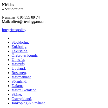
Nicklas
–
Samordnare
Nummer: 010-555 89 74
Mail: offert@stenlaggarna.nu
Integritetspolicy
Vi utför Stenläggning i b.la:
Stockholm,
Enköping,
Eskilstuna,
Örebro & Kumla,
Uppsala,
Västerås,
Uppland,
Roslagen,
Västmanland,
Sörmland,
Dalarna,
Västra Götaland,
Skåne,
Östergötland,
Jönköping & Småland.