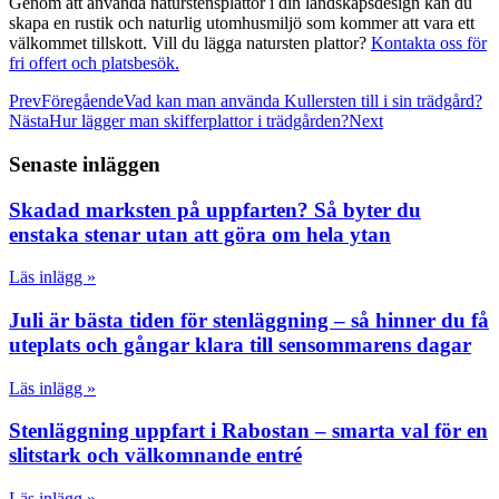
Genom att använda naturstensplattor i din landskapsdesign kan du
skapa en rustik och naturlig utomhusmiljö som kommer att vara ett
välkommet tillskott. Vill du lägga natursten plattor?
Kontakta oss för
fri offert och platsbesök.
Prev
Föregående
Vad kan man använda Kullersten till i sin trädgård?
Nästa
Hur lägger man skifferplattor i trädgården?
Next
Senaste inläggen
Skadad marksten på uppfarten? Så byter du
enstaka stenar utan att göra om hela ytan
Läs inlägg »
Juli är bästa tiden för stenläggning – så hinner du få
uteplats och gångar klara till sensommarens dagar
Läs inlägg »
Stenläggning uppfart i Rabostan – smarta val för en
slitstark och välkomnande entré
Läs inlägg »