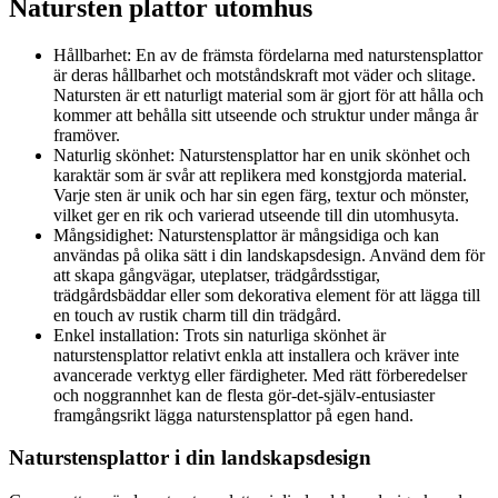
Natursten plattor utomhus
Hållbarhet: En av de främsta fördelarna med naturstensplattor
är deras hållbarhet och motståndskraft mot väder och slitage.
Natursten är ett naturligt material som är gjort för att hålla och
kommer att behålla sitt utseende och struktur under många år
framöver.
Naturlig skönhet: Naturstensplattor har en unik skönhet och
karaktär som är svår att replikera med konstgjorda material.
Varje sten är unik och har sin egen färg, textur och mönster,
vilket ger en rik och varierad utseende till din utomhusyta.
Mångsidighet: Naturstensplattor är mångsidiga och kan
användas på olika sätt i din landskapsdesign. Använd dem för
att skapa gångvägar, uteplatser, trädgårdsstigar,
trädgårdsbäddar eller som dekorativa element för att lägga till
en touch av rustik charm till din trädgård.
Enkel installation: Trots sin naturliga skönhet är
naturstensplattor relativt enkla att installera och kräver inte
avancerade verktyg eller färdigheter. Med rätt förberedelser
och noggrannhet kan de flesta gör-det-själv-entusiaster
framgångsrikt lägga naturstensplattor på egen hand.
Naturstensplattor i din landskapsdesign