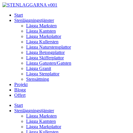
Skip
to
Start
content
Stenläggningstjänster
Lägga Marksten
Lägga Kantsten
Lägga Markplattor
Lägga Kullersten
Lägga Naturstensplattor
Lägga Betongplattor
Lägga Skifferplattor
Lägga Gatusten/Gatsten
Lägga Granit
Lägga Stenplattor
Stensättning
Projekt
Blogg
Offert
Start
Stenläggningstjänster
Lägga Marksten
Lägga Kantsten
Lägga Markplattor
Lägga Kullersten