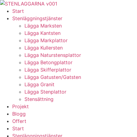
Skip
to
Start
content
Stenläggningstjänster
Lägga Marksten
Lägga Kantsten
Lägga Markplattor
Lägga Kullersten
Lägga Naturstensplattor
Lägga Betongplattor
Lägga Skifferplattor
Lägga Gatusten/Gatsten
Lägga Granit
Lägga Stenplattor
Stensättning
Projekt
Blogg
Offert
Start
Stenläggningstjänster