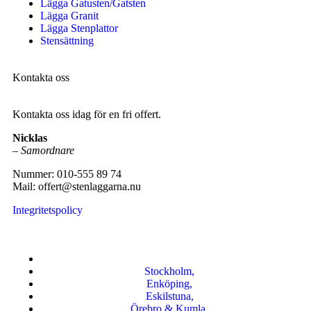
Lägga Gatusten/Gatsten
Lägga Granit
Lägga Stenplattor
Stensättning
Kontakta oss
Kontakta oss idag för en fri offert.
Nicklas
–
Samordnare
Nummer: 010-555 89 74
Mail: offert@stenlaggarna.nu
Integritetspolicy
Vi utför Stenläggning i b.la:
Stockholm,
Enköping,
Eskilstuna,
Örebro & Kumla,