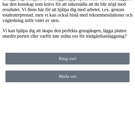
har den kunskap som krävs för att säkerställa att du blir nöjd med
resultatet. Vi finns här för att hjälpa dig med arbetet, t.ex. genom
totalentreprenad, men vi kan också bistå med rekommendationer och
vägledning inför valet av sten.
Vi kan hjälpa dig att skapa den perfekta grusgången, lägga plattor
utanför porten eller varför inte anlita oss för trädgårdsanläggning?
Ring oss!
Maila oss