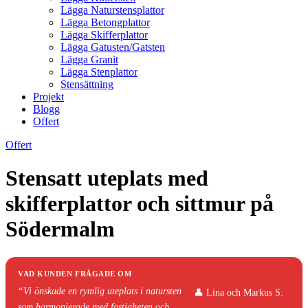
Lägga Naturstensplattor
Lägga Betongplattor
Lägga Skifferplattor
Lägga Gatusten/Gatsten
Lägga Granit
Lägga Stenplattor
Stensättning
Projekt
Blogg
Offert
Offert
Stensatt uteplats med
skifferplattor och sittmur på
Södermalm
VAD KUNDEN FRÅGADE OM
“Vi önskade en rymlig uteplats i natursten
👤 Lina och Markus S.
som harmonierade med fastigheten och