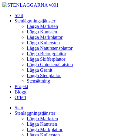
Skip
to
Start
content
Stenläggningstjänster
Lägga Marksten
Lägga Kantsten
Lägga Markplattor
Lägga Kullersten
Lägga Naturstensplattor
Lägga Betongplattor
Lägga Skifferplattor
Lägga Gatusten/Gatsten
Lägga Granit
Lägga Stenplattor
Stensättning
Projekt
Blogg
Offert
Start
Stenläggningstjänster
Lägga Marksten
Lägga Kantsten
Lägga Markplattor
Lägga Kullersten