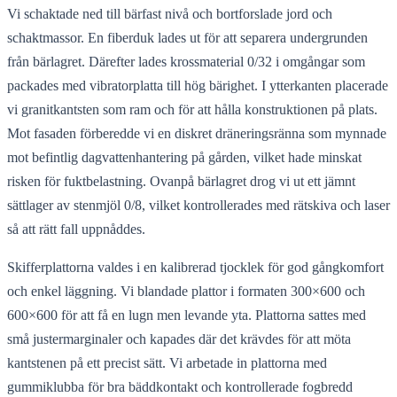
Vi schaktade ned till bärfast nivå och bortforslade jord och
schaktmassor. En fiberduk lades ut för att separera undergrunden
från bärlagret. Därefter lades krossmaterial 0/32 i omgångar som
packades med vibratorplatta till hög bärighet. I ytterkanten placerade
vi granitkantsten som ram och för att hålla konstruktionen på plats.
Mot fasaden förberedde vi en diskret dräneringsränna som mynnade
mot befintlig dagvattenhantering på gården, vilket hade minskat
risken för fuktbelastning. Ovanpå bärlagret drog vi ut ett jämnt
sättlager av stenmjöl 0/8, vilket kontrollerades med rätskiva och laser
så att rätt fall uppnåddes.
Skifferplattorna valdes i en kalibrerad tjocklek för god gångkomfort
och enkel läggning. Vi blandade plattor i formaten 300×600 och
600×600 för att få en lugn men levande yta. Plattorna sattes med
små justermarginaler och kapades där det krävdes för att möta
kantstenen på ett precist sätt. Vi arbetade in plattorna med
gummiklubba för bra bäddkontakt och kontrollerade fogbredd