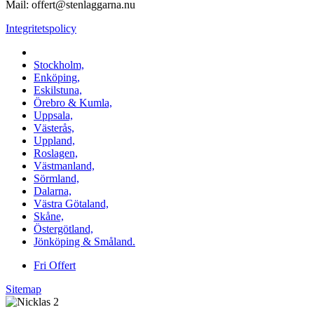
Mail: offert@stenlaggarna.nu
Integritetspolicy
Vi utför Stenläggning i b.la:
Stockholm,
Enköping,
Eskilstuna,
Örebro & Kumla,
Uppsala,
Västerås,
Uppland,
Roslagen,
Västmanland,
Sörmland,
Dalarna,
Västra Götaland,
Skåne,
Östergötland,
Jönköping & Småland.
Fri Offert
Sitemap