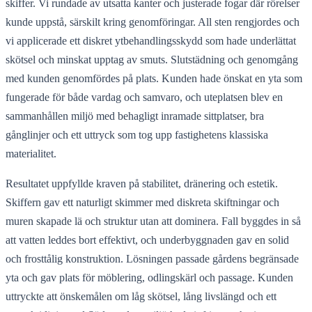
skiffer. Vi rundade av utsatta kanter och justerade fogar där rörelser
kunde uppstå, särskilt kring genomföringar. All sten rengjordes och
vi applicerade ett diskret ytbehandlingsskydd som hade underlättat
skötsel och minskat upptag av smuts. Slutstädning och genomgång
med kunden genomfördes på plats. Kunden hade önskat en yta som
fungerade för både vardag och samvaro, och uteplatsen blev en
sammanhållen miljö med behagligt inramade sittplatser, bra
gånglinjer och ett uttryck som tog upp fastighetens klassiska
materialitet.
Resultatet uppfyllde kraven på stabilitet, dränering och estetik.
Skiffern gav ett naturligt skimmer med diskreta skiftningar och
muren skapade lä och struktur utan att dominera. Fall byggdes in så
att vatten leddes bort effektivt, och underbyggnaden gav en solid
och frosttålig konstruktion. Lösningen passade gårdens begränsade
yta och gav plats för möblering, odlingskärl och passage. Kunden
uttryckte att önskemålen om låg skötsel, lång livslängd och ett