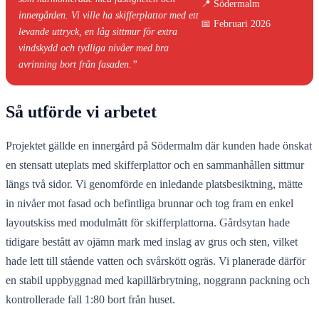
📍 Södermalm
innergården. Vi ville ha skifferplattor med ett
📅 Februari 2026
levande uttryck, en låg sittmur för extra
vindskydd och tydliga nivåer med bra
avrinning bort från fasaden.”
Så utförde vi arbetet
Projektet gällde en innergård på Södermalm där kunden hade önskat
en stensatt uteplats med skifferplattor och en sammanhållen sittmur
längs två sidor. Vi genomförde en inledande platsbesiktning, mätte
in nivåer mot fasad och befintliga brunnar och tog fram en enkel
layoutskiss med modulmått för skifferplattorna. Gårdsytan hade
tidigare bestått av ojämn mark med inslag av grus och sten, vilket
hade lett till stående vatten och svårskött ogräs. Vi planerade därför
en stabil uppbyggnad med kapillärbrytning, noggrann packning och
kontrollerade fall 1:80 bort från huset.