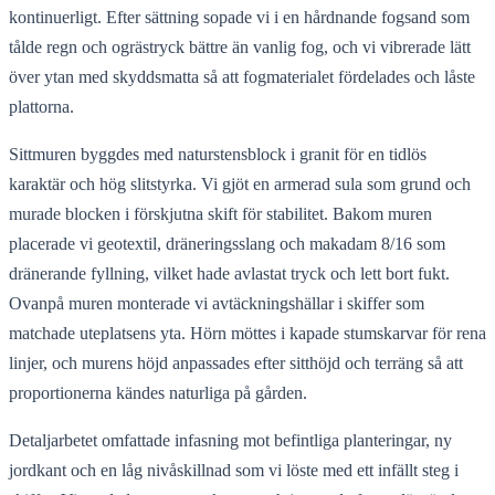
kontinuerligt. Efter sättning sopade vi i en hårdnande fogsand som
tålde regn och ogrästryck bättre än vanlig fog, och vi vibrerade lätt
över ytan med skyddsmatta så att fogmaterialet fördelades och låste
plattorna.
Sittmuren byggdes med naturstensblock i granit för en tidlös
karaktär och hög slitstyrka. Vi gjöt en armerad sula som grund och
murade blocken i förskjutna skift för stabilitet. Bakom muren
placerade vi geotextil, dräneringsslang och makadam 8/16 som
dränerande fyllning, vilket hade avlastat tryck och lett bort fukt.
Ovanpå muren monterade vi avtäckningshällar i skiffer som
matchade uteplatsens yta. Hörn möttes i kapade stumskarvar för rena
linjer, och murens höjd anpassades efter sitthöjd och terräng så att
proportionerna kändes naturliga på gården.
Detaljarbetet omfattade infasning mot befintliga planteringar, ny
jordkant och en låg nivåskillnad som vi löste med ett infällt steg i