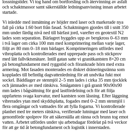
lossningstider. Vi tog hand om bortforsling och återvinning av asfalt
och schaktmassor samt säkerställde ledningsanvisning innan arbetet
startade.
Vi inledde med inmätning av höjder med laser och markerade nya
fall på cirka 1:60 bort från fasad. Schaktningen gjordes till i snitt 350
mm under färdig nivå ned till bärfast jord, varefter en geotextil N2
lades som separation. Bärlagret byggdes upp av bergkross 0–63 mm
i två lager om cirka 100 mm med komprimering mellan varje lager,
följt av 80 mm 0–18 mm bärlager. Komprimeringen utfördes med
vibroplatta och kontrollerades med upprepade pass och stickprov
med lätt fallviktsmätare. Intill gatan satte vi granitkantsten 8×20 cm
på betongfundament med ryggstöd och förankrade hörn med extra
armering. Mot fasaden monterades en diskret dräneringsränna som
kopplades till befintlig dagvattenledning för att undvika fukt mot
sockel. Bäddlager av stenmjöl 2–5 mm lades i cirka 35 mm tjocklek
och jämnades av med rätskiva. Smågatsten i grå granit 90x90x90
mm lades i bågsättning för god lastfördelning och för att följa
uppfartens svaga kurvatur, med kantsten som låsning. Efter läggning
vibrerades ytan med skyddsplatta, fogades med 0–2 mm stenmjöl i
flera omgångar och vattnades för att fylla fogarna. Vi kontrollerade
planhet med tre meters rätskiva, verifierade lutningar med laser och
genomförde spolprov för att säkerställa att ränna och brunn tog emot
vatten. Arbetet utfördes under sju arbetsdagar fördelat på två veckor
för att ge tid åt betongfundament och logistik i innerstaden.