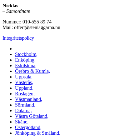
Nicklas
–
Samordnare
Nummer: 010-555 89 74
Mail: offert@stenlaggarna.nu
Integritetspolicy
Vi utför Stenläggning i b.la:
Stockholm,
Enköping,
Eskilstuna,
Örebro & Kumla,
Uppsala,
Västerås,
Uppland,
Roslagen,
Västmanland,
Sörmland,
Dalarna,
Västra Götaland,
Skåne,
Östergötland,
Jönköping & Småland.