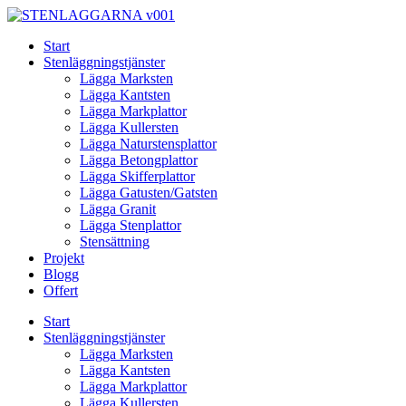
Skip
to
Start
content
Stenläggningstjänster
Lägga Marksten
Lägga Kantsten
Lägga Markplattor
Lägga Kullersten
Lägga Naturstensplattor
Lägga Betongplattor
Lägga Skifferplattor
Lägga Gatusten/Gatsten
Lägga Granit
Lägga Stenplattor
Stensättning
Projekt
Blogg
Offert
Start
Stenläggningstjänster
Lägga Marksten
Lägga Kantsten
Lägga Markplattor
Lägga Kullersten