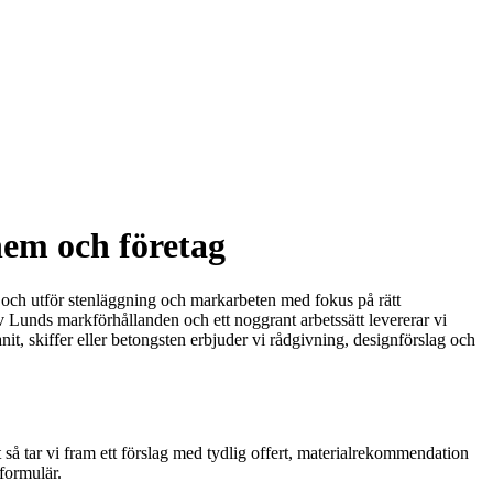
hem och företag
r och utför stenläggning och markarbeten med fokus på rätt
v Lunds markförhållanden och ett noggrant arbetssätt levererar vi
anit, skiffer eller betongsten erbjuder vi rådgivning, designförslag och
 så tar vi fram ett förslag med tydlig offert, materialrekommendation
tformulär.