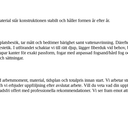
ial står konstruktionen stabilt och håller formen år efter år.
h platsbesök, tar mått och bedömer bärighet samt vattenavrinning. Däreft
estetik. I utförandet schaktar vi till rätt djup, lägger fiberduk vid beh
n, kapar kanter för exakt passform, fogar med anpassad fogsand/hård fog
ch sättningar.
med arbetsmoment, material, tidsplan och totalpris innan start. Vi arbetar
h vi erbjuder uppföljning efter avslutat arbete. Vill du veta vad din up
tnadsfri offert med professionella rekommendationer. Vi ser fram emot att