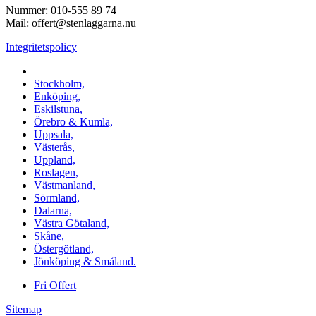
Nummer: 010-555 89 74
Mail: offert@stenlaggarna.nu
Integritetspolicy
Vi utför Stenläggning i b.la:
Stockholm,
Enköping,
Eskilstuna,
Örebro & Kumla,
Uppsala,
Västerås,
Uppland,
Roslagen,
Västmanland,
Sörmland,
Dalarna,
Västra Götaland,
Skåne,
Östergötland,
Jönköping & Småland.
Fri Offert
Sitemap