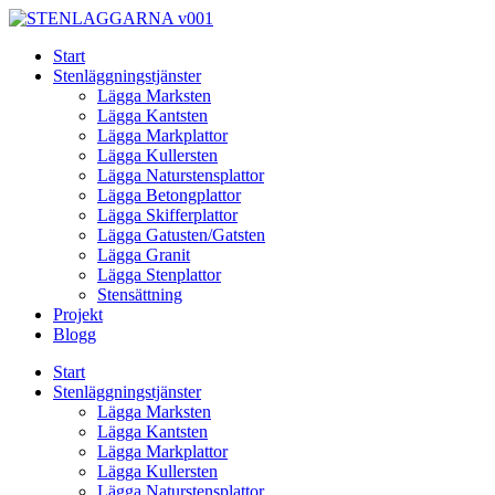
Skip
to
Start
content
Stenläggningstjänster
Lägga Marksten
Lägga Kantsten
Lägga Markplattor
Lägga Kullersten
Lägga Naturstensplattor
Lägga Betongplattor
Lägga Skifferplattor
Lägga Gatusten/Gatsten
Lägga Granit
Lägga Stenplattor
Stensättning
Projekt
Blogg
Start
Stenläggningstjänster
Lägga Marksten
Lägga Kantsten
Lägga Markplattor
Lägga Kullersten
Lägga Naturstensplattor