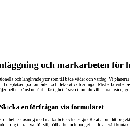
tenläggning och markarbeten för 
ktionella och långlivade ytor som tål både väder och vardag. Vi planera
till uteplatser, poolområden och dekorativa lösningar. Med erfarenhet a
öjer helhetskänslan på din fastighet. Oavsett om du vill ha natursten, gr
 Skicka en förfrågan via formuläret
ler en helhetslösning med markarbete och design? Berätta om ditt projekt
r dig till rätt val för stil, hållbarhet och budget – allt via vårt kontak