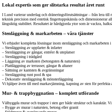
Lokal expertis som ger slitstarka resultat året runt
I Lund varierar underlag och dräneringsförutsättningar – från lera till 
teknisk precision med estetisk fingertoppskänsla och dimensionerar all
långsiktig stabilitet. Resultatet är hårdgjorda ytor som är vackra, halks
Stenläggning & markarbeten – våra tjänster
Vi erbjuder kompletta lösningar inom stenläggning och markarbeten i L
– Stenläggning av uppfarter & infarter
– Stenläggning av gångar, entréer & uteplatser
– Stenläggning i trädgård
– Läggning av marksten (betongsten & natursten)
– Plattläggning av terrasser, gångar & altaner
– Sättning av kantsten & avgränsningar
– Stenläggning runt pool & spa
– Dekorativ stenläggning & mönsterläggning
Vi hjälper även till med markavjämning, kapning av sten för perfekta 
Mur- & trappbyggnation – komplett utförande
Välbyggda murar och trappor i sten ger både struktur och karaktär. Vi d
– Bygge av murar i natursten, betong eller granit
– Stödmurar & avgränsande murar