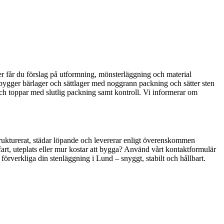
er får du förslag på utformning, mönsterläggning och material
ov, bygger bärlager och sättlager med noggrann packning och sätter sten
 och toppar med slutlig packning samt kontroll. Vi informerar om
 strukturerat, städar löpande och levererar enligt överenskommen
pfart, uteplats eller mur kostar att bygga? Använd vårt kontaktformulär
 förverkliga din stenläggning i Lund – snyggt, stabilt och hållbart.