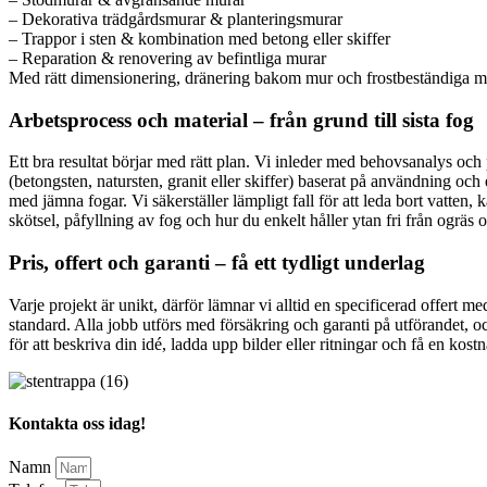
– Dekorativa trädgårdsmurar & planteringsmurar
– Trappor i sten & kombination med betong eller skiffer
– Reparation & renovering av befintliga murar
Med rätt dimensionering, dränering bakom mur och frostbeständiga mater
Arbetsprocess och material – från grund till sista fog
Ett bra resultat börjar med rätt plan. Vi inleder med behovsanalys oc
(betongsten, natursten, granit eller skiffer) baserat på användning och 
med jämna fogar. Vi säkerställer lämpligt fall för att leda bort vatte
skötsel, påfyllning av fog och hur du enkelt håller ytan fri från ogräs o
Pris, offert och garanti – få ett tydligt underlag
Varje projekt är unikt, därför lämnar vi alltid en specificerad offert 
standard. Alla jobb utförs med försäkring och garanti på utförandet, oc
för att beskriva din idé, ladda upp bilder eller ritningar och få en kos
Kontakta oss idag!
Namn