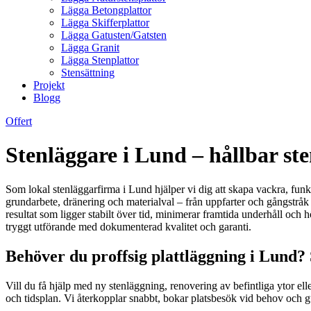
Lägga Betongplattor
Lägga Skifferplattor
Lägga Gatusten/Gatsten
Lägga Granit
Lägga Stenplattor
Stensättning
Projekt
Blogg
Offert
Stenläggare i Lund – hållbar s
Som lokal stenläggarfirma i Lund hjälper vi dig att skapa vackra, fun
grundarbete, dränering och materialval – från uppfarter och gångstråk 
resultat som ligger stabilt över tid, minimerar framtida underhåll och h
tryggt utförande med dokumenterad kvalitet och garanti.
Behöver du proffsig plattläggning i Lund?
Vill du få hjälp med ny stenläggning, renovering av befintliga ytor el
och tidsplan. Vi återkopplar snabbt, bokar platsbesök vid behov och guida