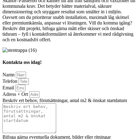
Skanör–Falsterbo och känner till allt från sandjord och växtzoner till
kommunala krav. Det betyder bättre materialval, säkrare
dimensionering och snyggare resultat som smälter in i miljön.
Oavsett om du prioriterar snabb installation, maximalt låg skötsel
eller premiumkänsla, anpassar vi lösningen. Vill du komma igång?
Beskriv ditt projekt, bifoga gärna mått eller skisser och önskad
tidsram – fyll i kontaktformuläret så återkommer vi med rådgivning
och en kostnadsfri offert.
Kontakta oss idag!
Namn
Telefon
Email
Adress + Ort
Beskriv ert behov, förutsättningar, antal m2 & önskat startdatum
Bifoga gärna eventuella dokument, bilder eller ritningar