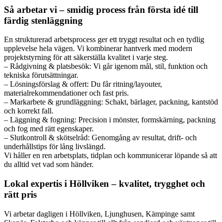
Så arbetar vi – smidig process från första idé till
färdig stenläggning
En strukturerad arbetsprocess ger ett tryggt resultat och en tydlig
upplevelse hela vägen. Vi kombinerar hantverk med modern
projektstyrning för att säkerställa kvalitet i varje steg.
– Rådgivning & platsbesök: Vi går igenom mål, stil, funktion och
tekniska förutsättningar.
– Lösningsförslag & offert: Du får ritning/layouter,
materialrekommendationer och fast pris.
– Markarbete & grundläggning: Schakt, bärlager, packning, kantstöd
och korrekt fall.
– Läggning & fogning: Precision i mönster, formskärning, packning
och fog med rätt egenskaper.
– Slutkontroll & skötselråd: Genomgång av resultat, drift- och
underhållstips för lång livslängd.
Vi håller en ren arbetsplats, tidplan och kommunicerar löpande så att
du alltid vet vad som händer.
Lokal expertis i Höllviken – kvalitet, trygghet och
rätt pris
Vi arbetar dagligen i Höllviken, Ljunghusen, Kämpinge samt