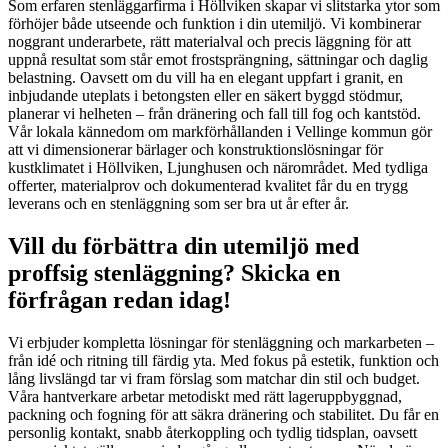
Som erfaren stenläggarfirma i Höllviken skapar vi slitstarka ytor som
förhöjer både utseende och funktion i din utemiljö. Vi kombinerar
noggrant underarbete, rätt materialval och precis läggning för att
uppnå resultat som står emot frostsprängning, sättningar och daglig
belastning. Oavsett om du vill ha en elegant uppfart i granit, en
inbjudande uteplats i betongsten eller en säkert byggd stödmur,
planerar vi helheten – från dränering och fall till fog och kantstöd.
Vår lokala kännedom om markförhållanden i Vellinge kommun gör
att vi dimensionerar bärlager och konstruktionslösningar för
kustklimatet i Höllviken, Ljunghusen och närområdet. Med tydliga
offerter, materialprov och dokumenterad kvalitet får du en trygg
leverans och en stenläggning som ser bra ut år efter år.
Vill du förbättra din utemiljö med
proffsig stenläggning? Skicka en
förfrågan redan idag!
Vi erbjuder kompletta lösningar för stenläggning och markarbeten –
från idé och ritning till färdig yta. Med fokus på estetik, funktion och
lång livslängd tar vi fram förslag som matchar din stil och budget.
Våra hantverkare arbetar metodiskt med rätt lageruppbyggnad,
packning och fogning för att säkra dränering och stabilitet. Du får en
personlig kontakt, snabb återkoppling och tydlig tidsplan, oavsett