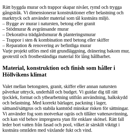
Rätt byggda murar och trappor skapar nivåer, rymd och trygga
gångstråk. Vi dimensionerar konstruktioner efter belastning och
marktryck och använder material som tål kustnära miljö.
– Bygge av murar i natursten, betong eller granit
– Stödmurar & avgränsande murar
– Dekorativa trädgårdsmurar & planteringsmurar
– Trappor i sten & kombination med betong eller skiffer
– Reparation & renovering av befintliga murar
Varje projekt utförs med rätt grundläggning, dränering bakom mur,
geotextil och frostbeständiga material för lång hållbarhet.
Material, konstruktion och finish som håller i
Höllvikens klimat
Valet mellan betongsten, granit, skiffer eller annan natursten
påverkar uttryck, underhåll och budget. Vi guidar dig till rätt
tjocklek, format och ytbearbetning utifrån användning, halkskydd
och belastning. Med korrekt bärlager, packning i lager,
sättsand/sättgrus och stabila kantstöd minskar risken för sättningar.
Vi använder fog som motverkar ogräs och tillåter vattenavrinning,
och kan vid behov impregnera ytan för enklare skötsel. Rätt fall
leder bort vatten från fasad och pool, vilket är särskilt viktigt i
kustnära områden med växlande fukt och vind.