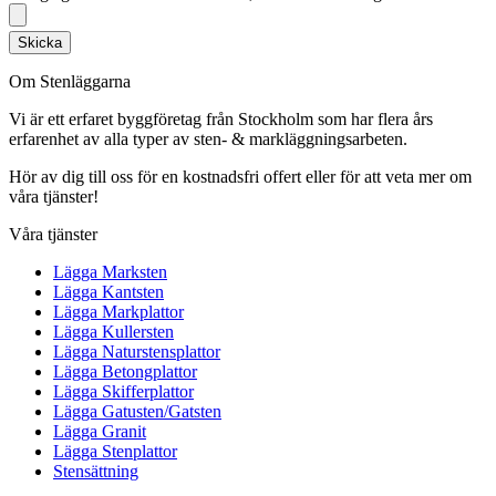
Skicka
Om Stenläggarna
Vi är ett erfaret byggföretag från Stockholm som har flera års
erfarenhet av alla typer av sten- & markläggningsarbeten.
Hör av dig till oss för en kostnadsfri offert eller för att veta mer om
våra tjänster!
Våra tjänster
Lägga Marksten
Lägga Kantsten
Lägga Markplattor
Lägga Kullersten
Lägga Naturstensplattor
Lägga Betongplattor
Lägga Skifferplattor
Lägga Gatusten/Gatsten
Lägga Granit
Lägga Stenplattor
Stensättning