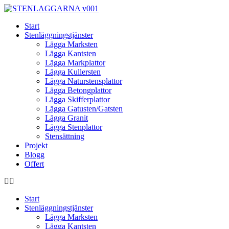
Skip
to
Start
content
Stenläggningstjänster
Lägga Marksten
Lägga Kantsten
Lägga Markplattor
Lägga Kullersten
Lägga Naturstensplattor
Lägga Betongplattor
Lägga Skifferplattor
Lägga Gatusten/Gatsten
Lägga Granit
Lägga Stenplattor
Stensättning
Projekt
Blogg
Offert
Start
Stenläggningstjänster
Lägga Marksten
Lägga Kantsten