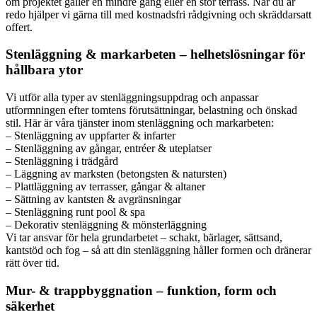
om projektet gäller en mindre gång eller en stor terrass. När du är
redo hjälper vi gärna till med kostnadsfri rådgivning och skräddarsatt
offert.
Stenläggning & markarbeten – helhetslösningar för
hållbara ytor
Vi utför alla typer av stenläggningsuppdrag och anpassar
utformningen efter tomtens förutsättningar, belastning och önskad
stil. Här är våra tjänster inom stenläggning och markarbeten:
– Stenläggning av uppfarter & infarter
– Stenläggning av gångar, entréer & uteplatser
– Stenläggning i trädgård
– Läggning av marksten (betongsten & natursten)
– Plattläggning av terrasser, gångar & altaner
– Sättning av kantsten & avgränsningar
– Stenläggning runt pool & spa
– Dekorativ stenläggning & mönsterläggning
Vi tar ansvar för hela grundarbetet – schakt, bärlager, sättsand,
kantstöd och fog – så att din stenläggning håller formen och dränerar
rätt över tid.
Mur- & trappbyggnation – funktion, form och
säkerhet