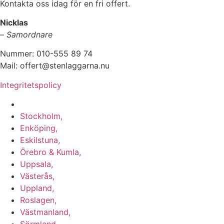
Kontakta oss idag för en fri offert.
Nicklas
–
Samordnare
Nummer: 010-555 89 74
Mail: offert@stenlaggarna.nu
Integritetspolicy
Vi utför Stenläggning i b.la:
Stockholm,
Enköping,
Eskilstuna,
Örebro & Kumla,
Uppsala,
Västerås,
Uppland,
Roslagen,
Västmanland,