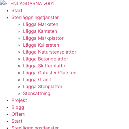
Skip
to
Start
content
Stenläggningstjänster
Lägga Marksten
Lägga Kantsten
Lägga Markplattor
Lägga Kullersten
Lägga Naturstensplattor
Lägga Betongplattor
Lägga Skifferplattor
Lägga Gatusten/Gatsten
Lägga Granit
Lägga Stenplattor
Stensättning
Projekt
Blogg
Offert
Start
Stenläggningstjänster