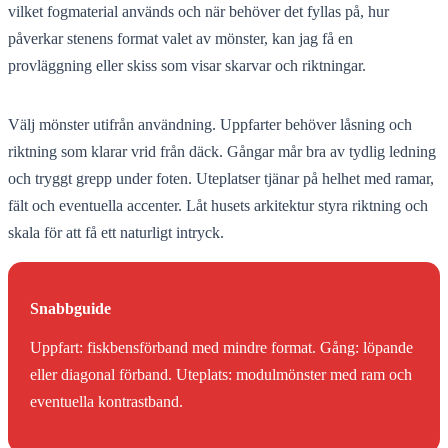
vilket fogmaterial används och när behöver det fyllas på, hur
påverkar stenens format valet av mönster, kan jag få en
provläggning eller skiss som visar skarvar och riktningar.
Välj mönster utifrån användning. Uppfarter behöver låsning och
riktning som klarar vrid från däck. Gångar mår bra av tydlig ledning
och tryggt grepp under foten. Uteplatser tjänar på helhet med ramar,
fält och eventuella accenter. Låt husets arkitektur styra riktning och
skala för att få ett naturligt intryck.
Snabbguide
Uppfart: fiskbensförband med mindre format. Gång: löpande
eller diagonal förband. Uteplats: modulmönster med ram och
eventuella kontrastband.