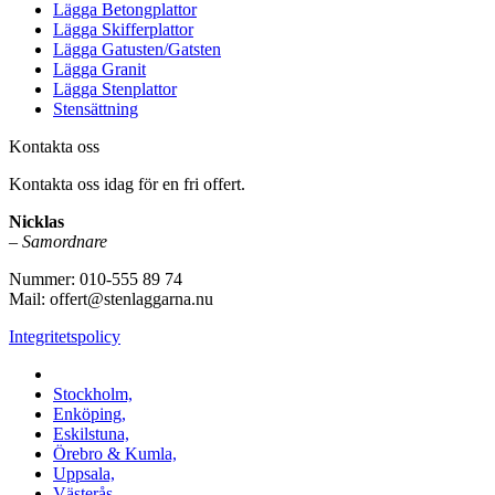
Lägga Betongplattor
Lägga Skifferplattor
Lägga Gatusten/Gatsten
Lägga Granit
Lägga Stenplattor
Stensättning
Kontakta oss
Kontakta oss idag för en fri offert.
Nicklas
–
Samordnare
Nummer: 010-555 89 74
Mail: offert@stenlaggarna.nu
Integritetspolicy
Vi utför Stenläggning i b.la:
Stockholm,
Enköping,
Eskilstuna,
Örebro & Kumla,
Uppsala,
Västerås,