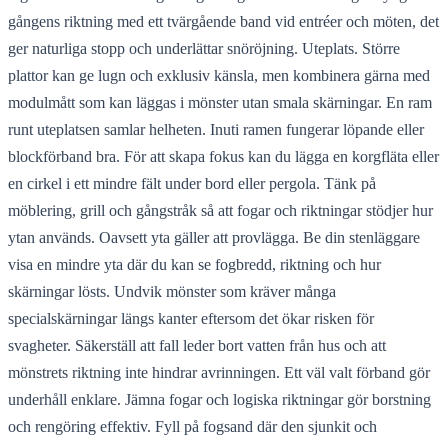
gångens riktning med ett tvärgående band vid entréer och möten, det
ger naturliga stopp och underlättar snöröjning. Uteplats. Större
plattor kan ge lugn och exklusiv känsla, men kombinera gärna med
modulmått som kan läggas i mönster utan smala skärningar. En ram
runt uteplatsen samlar helheten. Inuti ramen fungerar löpande eller
blockförband bra. För att skapa fokus kan du lägga en korgfläta eller
en cirkel i ett mindre fält under bord eller pergola. Tänk på
möblering, grill och gångstråk så att fogar och riktningar stödjer hur
ytan används. Oavsett yta gäller att provlägga. Be din stenläggare
visa en mindre yta där du kan se fogbredd, riktning och hur
skärningar lösts. Undvik mönster som kräver många
specialskärningar längs kanter eftersom det ökar risken för
svagheter. Säkerställ att fall leder bort vatten från hus och att
mönstrets riktning inte hindrar avrinningen. Ett väl valt förband gör
underhåll enklare. Jämna fogar och logiska riktningar gör borstning
och rengöring effektiv. Fyll på fogsand där den sjunkit och