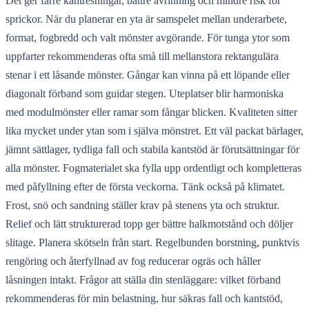
Det ger färre kantresningar, bättre avrinning och mindre risk för
sprickor. När du planerar en yta är samspelet mellan underarbete,
format, fogbredd och valt mönster avgörande. För tunga ytor som
uppfarter rekommenderas ofta små till mellanstora rektangulära
stenar i ett låsande mönster. Gångar kan vinna på ett löpande eller
diagonalt förband som guidar stegen. Uteplatser blir harmoniska
med modulmönster eller ramar som fångar blicken. Kvaliteten sitter
lika mycket under ytan som i själva mönstret. Ett väl packat bärlager,
jämnt sättlager, tydliga fall och stabila kantstöd är förutsättningar för
alla mönster. Fogmaterialet ska fylla upp ordentligt och kompletteras
med påfyllning efter de första veckorna. Tänk också på klimatet.
Frost, snö och sandning ställer krav på stenens yta och struktur.
Relief och lätt strukturerad topp ger bättre halkmotstånd och döljer
slitage. Planera skötseln från start. Regelbunden borstning, punktvis
rengöring och återfyllnad av fog reducerar ogräs och håller
låsningen intakt. Frågor att ställa din stenläggare: vilket förband
rekommenderas för min belastning, hur säkras fall och kantstöd,