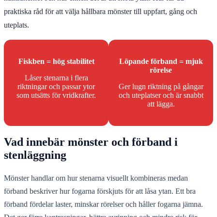
praktiska råd för att välja hållbara mönster till uppfart, gång och
uteplats.
Fiskben = hög stabilitet
Löpande förband = mjuk
rörelse
Låser stenarna i flera
riktningar och passar ytor
Ger lugn riktning på gångar
som utsätts för vridkrafter.
och uteplatser och är snabbt
att lägga.
Vad innebär mönster och förband i
stenläggning
Mönster handlar om hur stenarna visuellt kombineras medan
förband beskriver hur fogarna förskjuts för att låsa ytan. Ett bra
förband fördelar laster, minskar rörelser och håller fogarna jämna.