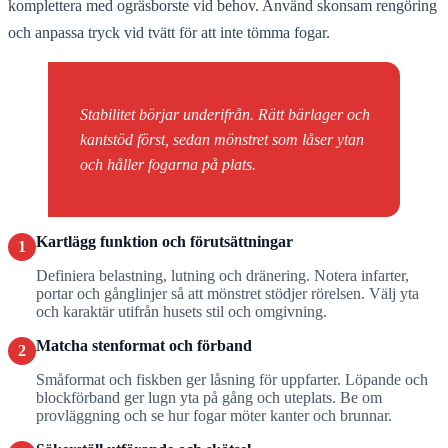
komplettera med ogräsborste vid behov. Använd skonsam rengöring
och anpassa tryck vid tvätt för att inte tömma fogar.
Stabilitet börjar underifrån. Rätt bärlager och
kantstöd först, sedan mönstret som låser ytan
och håller fogarna på plats.
Kartlägg funktion och förutsättningar
1
Definiera belastning, lutning och dränering. Notera infarter,
portar och gånglinjer så att mönstret stödjer rörelsen. Välj yta
och karaktär utifrån husets stil och omgivning.
Matcha stenformat och förband
2
Småformat och fiskben ger låsning för uppfarter. Löpande och
blockförband ger lugn yta på gång och uteplats. Be om
provläggning och se hur fogar möter kanter och brunnar.