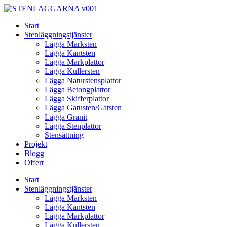
Skip
to
Start
content
Stenläggningstjänster
Lägga Marksten
Lägga Kantsten
Lägga Markplattor
Lägga Kullersten
Lägga Naturstensplattor
Lägga Betongplattor
Lägga Skifferplattor
Lägga Gatusten/Gatsten
Lägga Granit
Lägga Stenplattor
Stensättning
Projekt
Blogg
Offert
Start
Stenläggningstjänster
Lägga Marksten
Lägga Kantsten
Lägga Markplattor
Lägga Kullersten