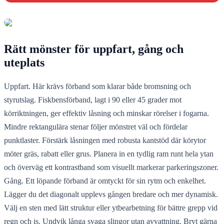
Rätt mönster för uppfart, gång och
uteplats
Uppfart. Här krävs förband som klarar både bromsning och
styrutslag. Fiskbensförband, lagt i 90 eller 45 grader mot
körriktningen, ger effektiv låsning och minskar rörelser i fogarna.
Mindre rektangulära stenar följer mönstret väl och fördelar
punktlaster. Förstärk låsningen med robusta kantstöd där körytor
möter gräs, rabatt eller grus. Planera in en tydlig ram runt hela ytan
och överväg ett kontrastband som visuellt markerar parkeringszoner.
Gång. Ett löpande förband är omtyckt för sin rytm och enkelhet.
Lägger du det diagonalt upplevs gången bredare och mer dynamisk.
Välj en sten med lätt struktur eller ytbearbetning för bättre grepp vid
regn och is. Undvik långa svaga slingor utan avvattning. Bryt gärna