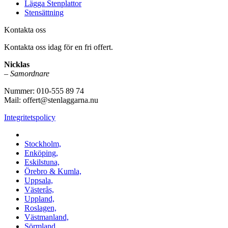
Lägga Stenplattor
Stensättning
Kontakta oss
Kontakta oss idag för en fri offert.
Nicklas
–
Samordnare
Nummer: 010-555 89 74
Mail: offert@stenlaggarna.nu
Integritetspolicy
Vi utför Stenläggning i b.la:
Stockholm,
Enköping,
Eskilstuna,
Örebro & Kumla,
Uppsala,
Västerås,
Uppland,
Roslagen,
Västmanland,
Sörmland,