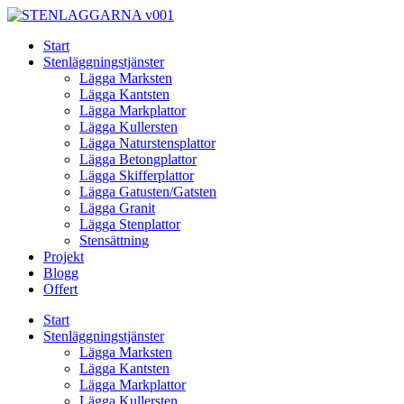
Skip
to
Start
content
Stenläggningstjänster
Lägga Marksten
Lägga Kantsten
Lägga Markplattor
Lägga Kullersten
Lägga Naturstensplattor
Lägga Betongplattor
Lägga Skifferplattor
Lägga Gatusten/Gatsten
Lägga Granit
Lägga Stenplattor
Stensättning
Projekt
Blogg
Offert
Start
Stenläggningstjänster
Lägga Marksten
Lägga Kantsten
Lägga Markplattor
Lägga Kullersten