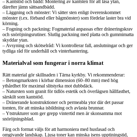
– Kantstöd och bädd: Montering av kantsten för att låsa ytan,
därefter jämn sättsandbädd.
– Läggning och mönster: Vi sätter sten enligt överenskommet
mönster (t.ex. förband eller bågmönster) som fördelar laster bra vid
körning.
– Fogning och packning: Fogmaterial anpassas efter dräneringskrav
och snöröjningsrutiner. Slutlig packning med platta och gummimatta
skyddar ytan.
– Avsyning och skötselråd: Vi kontrollerar fall, anslutningar och ger
tydliga råd för underhåll och vinterhantering.
Materialval som fungerar i norra klimat
Rätt material gör skillnaden i Tärna kyrkby. Vi rekommenderar:
– Betongmarksten i körbar dimension (60–80 mm) med hög
ythårdhet för maximal slitstyrka mot dubbdäck.
– Natursten som granit för tidlös estetik och överlägsen hållfasthet,
särskilt som kantstöd.
– Dränerande konstruktioner och permeabla ytor där det passar
tomten, för att minska isbildning och avlasta brunnar.
– Ytstrukturer som ger grepp vintertid men är skonsamma mot
snöröjningsblad.
Färg och format väljs för att harmoniera med husfasad och
omgivande landskap. Ljusa toner kan minska isens upptiningstid,