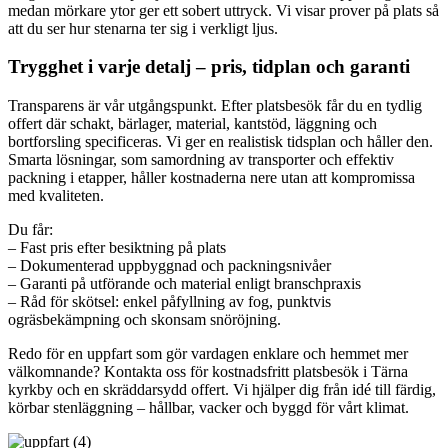
medan mörkare ytor ger ett sobert uttryck. Vi visar prover på plats så
att du ser hur stenarna ter sig i verkligt ljus.
Trygghet i varje detalj – pris, tidplan och garanti
Transparens är vår utgångspunkt. Efter platsbesök får du en tydlig
offert där schakt, bärlager, material, kantstöd, läggning och
bortforsling specificeras. Vi ger en realistisk tidsplan och håller den.
Smarta lösningar, som samordning av transporter och effektiv
packning i etapper, håller kostnaderna nere utan att kompromissa
med kvaliteten.
Du får:
– Fast pris efter besiktning på plats
– Dokumenterad uppbyggnad och packningsnivåer
– Garanti på utförande och material enligt branschpraxis
– Råd för skötsel: enkel påfyllning av fog, punktvis
ogräsbekämpning och skonsam snöröjning.
Redo för en uppfart som gör vardagen enklare och hemmet mer
välkomnande? Kontakta oss för kostnadsfritt platsbesök i Tärna
kyrkby och en skräddarsydd offert. Vi hjälper dig från idé till färdig,
körbar stenläggning – hållbar, vacker och byggd för vårt klimat.