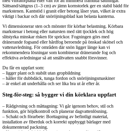
med vibratorplatta eller vält för att minimera framtida sättningar.
Sättsand/sättgrus (1–3 cm) av jämn kornstorlek ger en stabil bädd för
markstenen. Kantstöd i granit eller betong låser ytan, vilket är extra
viktigt i backar och där snöröjningsblad kan belasta kanterna.
Vi dimensionerar sten och mönster för körbar belastning. Körbara
markstenar i betong eller natursten med rätt tjocklek och hög
slitstyrka minskar risken för sprickor. Fogningen görs med
dränerande fogsand eller hårdfog beroende på önskad skötsel och
vattenavledning. För områden där snön ligger länge kan vi
rekommendera lösningar som kombinerar dränerande fog och
effektiva avledningar så att smältvatten snabbt försvinner.
Du får en uppfart som:
– ligger plant och stabilt utan gropbildning
– håller för dubbdäck, tunga fordon och snöröjningsmaskiner
– är enkel att underhålla och ser lika bra ut år efter år.
Steg-för-steg: så bygger vi din körklara uppfart
– Rådgivning och måttagning: Vi går igenom behov, stil och
funktion, gör höjdkontroll och planerar dagvattenlösning.
– Schakt och förarbete: Borttagning av befintligt material,
installation av fiberduk och korrekt uppbyggt bärlager med
dokumenterad packning.