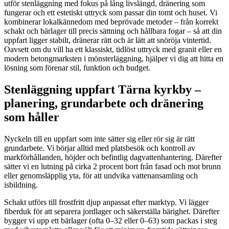
utför stenläggning med fokus på lång livslängd, dränering som
fungerar och ett estetiskt uttryck som passar din tomt och huset. Vi
kombinerar lokalkännedom med beprövade metoder – från korrekt
schakt och bärlager till precis sättning och hållbara fogar – så att din
uppfart ligger stabilt, dränerar rätt och är lätt att snöröja vintertid.
Oavsett om du vill ha ett klassiskt, tidlöst uttryck med granit eller en
modern betongmarksten i mönsterläggning, hjälper vi dig att hitta en
lösning som förenar stil, funktion och budget.
Stenläggning uppfart Tärna kyrkby –
planering, grundarbete och dränering
som håller
Nyckeln till en uppfart som inte sätter sig eller rör sig är rätt
grundarbete. Vi börjar alltid med platsbesök och kontroll av
markförhållanden, höjder och befintlig dagvattenhantering. Därefter
sätter vi en lutning på cirka 2 procent bort från fasad och mot brunn
eller genomsläpplig yta, för att undvika vattenansamling och
isbildning.
Schakt utförs till frostfritt djup anpassat efter marktyp. Vi lägger
fiberduk för att separera jordlager och säkerställa bärighet. Därefter
bygger vi upp ett bärlager (ofta 0–32 eller 0–63) som packas i steg