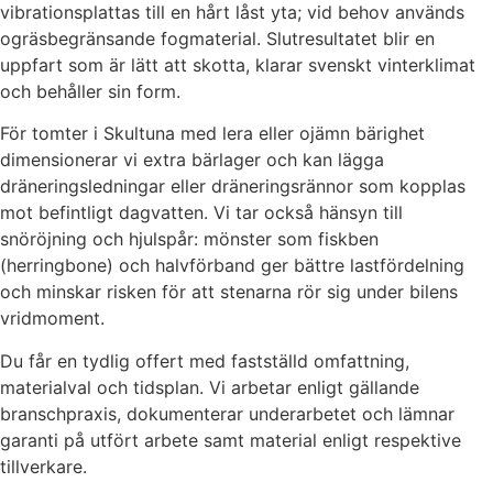
vibrationsplattas till en hårt låst yta; vid behov används
ogräsbegränsande fogmaterial. Slutresultatet blir en
uppfart som är lätt att skotta, klarar svenskt vinterklimat
och behåller sin form.
För tomter i Skultuna med lera eller ojämn bärighet
dimensionerar vi extra bärlager och kan lägga
dräneringsledningar eller dräneringsrännor som kopplas
mot befintligt dagvatten. Vi tar också hänsyn till
snöröjning och hjulspår: mönster som fiskben
(herringbone) och halvförband ger bättre lastfördelning
och minskar risken för att stenarna rör sig under bilens
vridmoment.
Du får en tydlig offert med fastställd omfattning,
materialval och tidsplan. Vi arbetar enligt gällande
branschpraxis, dokumenterar underarbetet och lämnar
garanti på utfört arbete samt material enligt respektive
tillverkare.