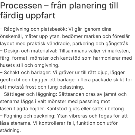
Processen – från planering till
färdig uppfart
– Rådgivning och platsbesök: Vi går igenom dina
önskemål, mäter upp ytan, bedömer marken och föreslår
layout med praktisk vändradie, parkering och gångstråk.
– Design och materialval: Tillsammans väljer vi marksten,
färg, format, mönster och kantstöd som harmonierar med
husets stil och omgivning.
– Schakt och bärlager: Vi gräver ur till rätt djup, lägger
geotextil och bygger ett bärlager i flera packade skikt för
att motstå frost och tung belastning.
– Sättlager och läggning: Sättsanden dras av jämnt och
stenarna läggs i valt mönster med passning mot
laserutlagda höjder. Kantstöd gjuts eller sätts i betong.
– Fogning och packning: Ytan vibreras och fogas för att
låsa stenarna. Vi kontrollerar fall, funktion och utför
städning.