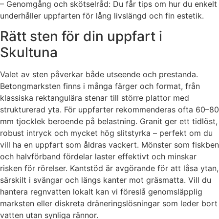
– Genomgång och skötselråd: Du får tips om hur du enkelt
underhåller uppfarten för lång livslängd och fin estetik.
Rätt sten för din uppfart i
Skultuna
Valet av sten påverkar både utseende och prestanda.
Betongmarksten finns i många färger och format, från
klassiska rektangulära stenar till större plattor med
strukturerad yta. För uppfarter rekommenderas ofta 60–80
mm tjocklek beroende på belastning. Granit ger ett tidlöst,
robust intryck och mycket hög slitstyrka – perfekt om du
vill ha en uppfart som åldras vackert. Mönster som fiskben
och halvförband fördelar laster effektivt och minskar
risken för rörelser. Kantstöd är avgörande för att låsa ytan,
särskilt i svängar och längs kanter mot gräsmatta. Vill du
hantera regnvatten lokalt kan vi föreslå genomsläpplig
marksten eller diskreta dräneringslösningar som leder bort
vatten utan synliga rännor.