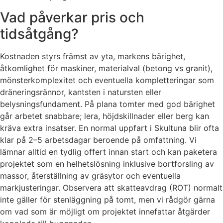
Vad påverkar pris och
tidsåtgång?
Kostnaden styrs främst av yta, markens bärighet,
åtkomlighet för maskiner, materialval (betong vs granit),
mönsterkomplexitet och eventuella kompletteringar som
dräneringsrännor, kantsten i natursten eller
belysningsfundament. På plana tomter med god bärighet
går arbetet snabbare; lera, höjdskillnader eller berg kan
kräva extra insatser. En normal uppfart i Skultuna blir ofta
klar på 2–5 arbetsdagar beroende på omfattning. Vi
lämnar alltid en tydlig offert innan start och kan paketera
projektet som en helhetslösning inklusive bortforsling av
massor, återställning av gräsytor och eventuella
markjusteringar. Observera att skatteavdrag (ROT) normalt
inte gäller för stenläggning på tomt, men vi rådgör gärna
om vad som är möjligt om projektet innefattar åtgärder