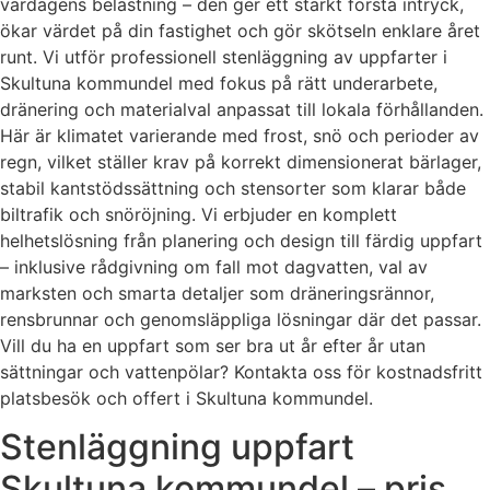
vardagens belastning – den ger ett starkt första intryck,
ökar värdet på din fastighet och gör skötseln enklare året
runt. Vi utför professionell stenläggning av uppfarter i
Skultuna kommundel med fokus på rätt underarbete,
dränering och materialval anpassat till lokala förhållanden.
Här är klimatet varierande med frost, snö och perioder av
regn, vilket ställer krav på korrekt dimensionerat bärlager,
stabil kantstödssättning och stensorter som klarar både
biltrafik och snöröjning. Vi erbjuder en komplett
helhetslösning från planering och design till färdig uppfart
– inklusive rådgivning om fall mot dagvatten, val av
marksten och smarta detaljer som dräneringsrännor,
rensbrunnar och genomsläppliga lösningar där det passar.
Vill du ha en uppfart som ser bra ut år efter år utan
sättningar och vattenpölar? Kontakta oss för kostnadsfritt
platsbesök och offert i Skultuna kommundel.
Stenläggning uppfart
Skultuna kommundel – pris,