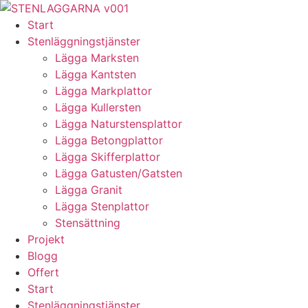
Skip
to
Start
content
Stenläggningstjänster
Lägga Marksten
Lägga Kantsten
Lägga Markplattor
Lägga Kullersten
Lägga Naturstensplattor
Lägga Betongplattor
Lägga Skifferplattor
Lägga Gatusten/Gatsten
Lägga Granit
Lägga Stenplattor
Stensättning
Projekt
Blogg
Offert
Start
Stenläggningstjänster