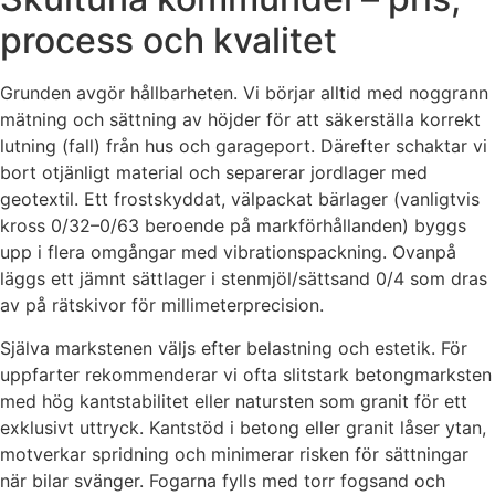
process och kvalitet
Grunden avgör hållbarheten. Vi börjar alltid med noggrann
mätning och sättning av höjder för att säkerställa korrekt
lutning (fall) från hus och garageport. Därefter schaktar vi
bort otjänligt material och separerar jordlager med
geotextil. Ett frostskyddat, välpackat bärlager (vanligtvis
kross 0/32–0/63 beroende på markförhållanden) byggs
upp i flera omgångar med vibrationspackning. Ovanpå
läggs ett jämnt sättlager i stenmjöl/sättsand 0/4 som dras
av på rätskivor för millimeterprecision.
Själva markstenen väljs efter belastning och estetik. För
uppfarter rekommenderar vi ofta slitstark betongmarksten
med hög kantstabilitet eller natursten som granit för ett
exklusivt uttryck. Kantstöd i betong eller granit låser ytan,
motverkar spridning och minimerar risken för sättningar
när bilar svänger. Fogarna fylls med torr fogsand och