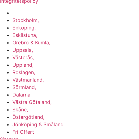
Integritetspolicy
Vi utför Stenläggning i b.la:
Stockholm,
Enköping,
Eskilstuna,
Örebro & Kumla,
Uppsala,
Västerås,
Uppland,
Roslagen,
Västmanland,
Sörmland,
Dalarna,
Västra Götaland,
Skåne,
Östergötland,
Jönköping & Småland.
Fri Offert