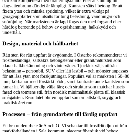
och kan komplettera med dräneringsrännor eller anslutning till
dagvattenbrunn där det är lämpligt. Kantsten sätts i betong för att
fixera ytan och minska spridning, vilket är extra viktigt på
garageuppfarter som utsätts för tung belastning, vändningar och
snöröjning. När markstenen är lagd fogas den med fogsand eller
hårdfog beroende på behov av ogräshämning, halkskydd och
underhåll.
Design, material och hållbarhet
Rätt sten för rätt uppfart är avgörande. I Österbo rekommenderar vi
frostbeständiga, saltsäkra betongstenar eller granit/natursten som
klarar halkbekämpning och vinterväder. Tjocklek väljs utifrån
belastning – personbil, SUV eller lätt lastbil – och mönster anpassas
för att låsa ytan mot förskjutningar. Populära val är marksten i 50–80
mm, körbanor med förstärkt bädd, samt kontrasterande kantsten som
ramar in. Vi hjälper dig välja färg och struktur som matchar husets
fasad och tomtens stil, från nordisk minimalistisk platta till klassisk
smågatsten. Resultatet blir en uppfart som är lättskött, snygg och
praktisk året runt.
Processen – från grundarbete till färdig uppfart
Ett bra underarbete är A och O. Vi schaktar till frostfritt djup utifrån
markförhållanden i Sala kommun, placerar fiberduk vid behov,