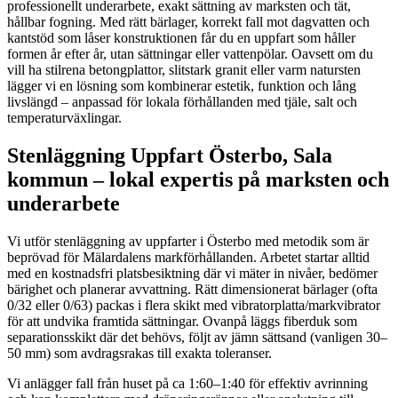
professionellt underarbete, exakt sättning av marksten och tät,
hållbar fogning. Med rätt bärlager, korrekt fall mot dagvatten och
kantstöd som låser konstruktionen får du en uppfart som håller
formen år efter år, utan sättningar eller vattenpölar. Oavsett om du
vill ha stilrena betongplattor, slitstark granit eller varm natursten
lägger vi en lösning som kombinerar estetik, funktion och lång
livslängd – anpassad för lokala förhållanden med tjäle, salt och
temperaturväxlingar.
Stenläggning Uppfart Österbo, Sala
kommun – lokal expertis på marksten och
underarbete
Vi utför stenläggning av uppfarter i Österbo med metodik som är
beprövad för Mälardalens markförhållanden. Arbetet startar alltid
med en kostnadsfri platsbesiktning där vi mäter in nivåer, bedömer
bärighet och planerar avvattning. Rätt dimensionerat bärlager (ofta
0/32 eller 0/63) packas i flera skikt med vibratorplatta/markvibrator
för att undvika framtida sättningar. Ovanpå läggs fiberduk som
separationsskikt där det behövs, följt av jämn sättsand (vanligen 30–
50 mm) som avdragsrakas till exakta toleranser.
Vi anlägger fall från huset på ca 1:60–1:40 för effektiv avrinning