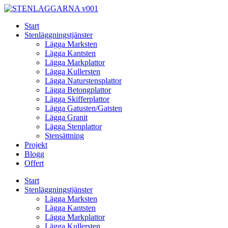
Skip
to
Start
content
Stenläggningstjänster
Lägga Marksten
Lägga Kantsten
Lägga Markplattor
Lägga Kullersten
Lägga Naturstensplattor
Lägga Betongplattor
Lägga Skifferplattor
Lägga Gatusten/Gatsten
Lägga Granit
Lägga Stenplattor
Stensättning
Projekt
Blogg
Offert
Start
Stenläggningstjänster
Lägga Marksten
Lägga Kantsten
Lägga Markplattor
Lägga Kullersten