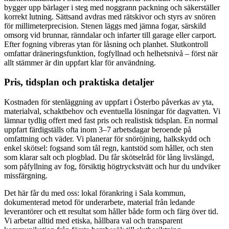
bygger upp bärlager i steg med noggrann packning och säkerställer
korrekt lutning. Sättsand avdras med rätskivor och styrs av snören
för millimeterprecision. Stenen läggs med jämna fogar, särskild
omsorg vid brunnar, ränndalar och infarter till garage eller carport.
Efter fogning vibreras ytan för låsning och planhet. Slutkontroll
omfattar dräneringsfunktion, fogfyllnad och helhetsnivå – först när
allt stämmer är din uppfart klar för användning.
Pris, tidsplan och praktiska detaljer
Kostnaden för stenläggning av uppfart i Österbo påverkas av yta,
materialval, schaktbehov och eventuella lösningar för dagvatten. Vi
lämnar tydlig offert med fast pris och realistisk tidsplan. En normal
uppfart färdigställs ofta inom 3–7 arbetsdagar beroende på
omfattning och väder. Vi planerar för snöröjning, halkskydd och
enkel skötsel: fogsand som tål regn, kantstöd som håller, och sten
som klarar salt och plogblad. Du får skötselråd för lång livslängd,
som påfyllning av fog, försiktig högtryckstvätt och hur du undviker
missfärgning.
Det här får du med oss: lokal förankring i Sala kommun,
dokumenterad metod för underarbete, material från ledande
leverantörer och ett resultat som håller både form och färg över tid.
Vi arbetar alltid med etiska, hållbara val och transparent