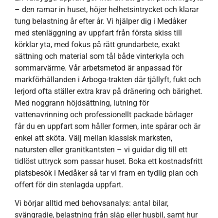
– den ramar in huset, höjer helhetsintrycket och klarar
tung belastning år efter år. Vi hjälper dig i Medåker
med stenläggning av uppfart från första skiss till
körklar yta, med fokus på rätt grundarbete, exakt
sättning och material som tål både vinterkyla och
sommarvärme. Vår arbetsmetod är anpassad för
markförhållanden i Arboga-trakten där tjällyft, fukt och
lerjord ofta ställer extra krav på dränering och bärighet.
Med noggrann höjdsättning, lutning för
vattenavrinning och professionellt packade bärlager
får du en uppfart som håller formen, inte spårar och är
enkel att sköta. Välj mellan klassisk marksten,
natursten eller granitkantsten – vi guidar dig till ett
tidlöst uttryck som passar huset. Boka ett kostnadsfritt
platsbesök i Medåker så tar vi fram en tydlig plan och
offert för din stenlagda uppfart.
Vi börjar alltid med behovsanalys: antal bilar,
svängradie, belastning från släp eller husbil, samt hur