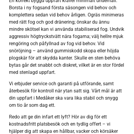
En korrekt byggd uppfart kräver minimalt underhåll.
Borsta i ny fogsand första säsongen vid behov och
komplettera sedan vid behov årligen. Ogräs minimeras
med rätt fog och god dränering; önskar du ännu
mindre skötsel kan vi använda stabiliserad fog. Undvik
aggressiv högtryckstvätt nära fogarna; välj hellre mjuk
rengöring och påfyllnad av fog vid behov. Vid
snöröjning – använd gummiskodd skopa eller höjda
plogskär för att skydda kanter. Skulle en sten behöva
bytas går det snabbt och diskret, vilket är en stor fördel
med stenlagd uppfart.
Vi erbjuder service och garanti på utförande, samt
återbesök för kontroll när ytan satt sig. Vårt mål är att
din uppfart i Medåker ska vara lika stabil och snygg
om tio år som dag ett.
Redo att ge din infart ett lyft? Hör av dig för ett
kostnadsfritt platsbesök och en tydlig offert – vi
hjälper dig att skapa en hållbar, vacker och körsäker