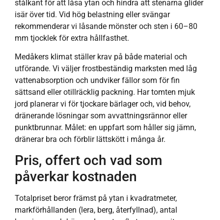
stålkant för att låsa ytan och hindra att stenarna glider
isär över tid. Vid hög belastning eller svängar
rekommenderar vi låsande mönster och sten i 60–80
mm tjocklek för extra hållfasthet.
Medåkers klimat ställer krav på både material och
utförande. Vi väljer frostbeständig marksten med låg
vattenabsorption och undviker fällor som för fin
sättsand eller otillräcklig packning. Har tomten mjuk
jord planerar vi för tjockare bärlager och, vid behov,
dränerande lösningar som avvattningsrännor eller
punktbrunnar. Målet: en uppfart som håller sig jämn,
dränerar bra och förblir lättskött i många år.
Pris, offert och vad som
påverkar kostnaden
Totalpriset beror främst på ytan i kvadratmeter,
markförhållanden (lera, berg, återfyllnad), antal