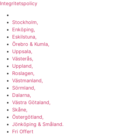
Integritetspolicy
Vi utför Stenläggning i b.la:
Stockholm,
Enköping,
Eskilstuna,
Örebro & Kumla,
Uppsala,
Västerås,
Uppland,
Roslagen,
Västmanland,
Sörmland,
Dalarna,
Västra Götaland,
Skåne,
Östergötland,
Jönköping & Småland.
Fri Offert