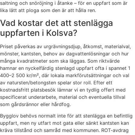
saltning och snöröjning i åtanke – för en uppfart som är
lika lätt att ploga som den är att hålla ren.
Vad kostar det att stenlägga
uppfarten i Kolsva?
Priset påverkas av urgrävningsdjup, åtkomst, materialval,
mönster, kantsten, behov av dagvattenlösningar och hur
många kvadratmeter som ska läggas. Som riktvärde
hamnar en nyckelfärdig stenlagd uppfart ofta i spannet 1
400–2 500 kr/m², där lokala markförutsättningar och val
av natursten/betongsten spelar stor roll. Efter ett
kostnadsfritt platsbesök lämnar vi en tydlig offert med
specificerat underarbete, material och eventuella tillval
som gårdsrännor eller hårdfog.
Bygglov behövs normalt inte för att stenlägga en befintlig
uppfart, men ny utfart mot gata eller sänkt kantsten kan
kräva tillstånd och samråd med kommunen. ROT-avdrag