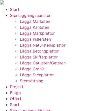
Skip
to
Start
content
Stenläggningstjänster
Lägga Marksten
Lägga Kantsten
Lägga Markplattor
Lägga Kullersten
Lägga Naturstensplattor
Lägga Betongplattor
Lägga Skifferplattor
Lägga Gatusten/Gatsten
Lägga Granit
Lägga Stenplattor
Stensättning
Projekt
Blogg
Offert
Start
Stenläggningstjänster