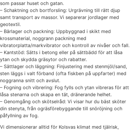
som passar huset och gatan.
– Schaktning och bortforsling: Urgrävning till rätt djup
samt transport av massor. Vi separerar jordlager med
geotextil.
– Bärlager och packning: Uppbyggnad i skikt med
krossmaterial, noggrann packning med
vibratorplatta/markvibrator och kontroll av nivåer och fall.
– Kantstöd: Sätts i betong eller på sättbädd för att låsa
ytan och skydda gräsytor och rabatter.
– Sättlager och läggning: Finjustering med stenmjöl/sand,
sten läggs i valt förband (ofta fiskben på uppfarter) med
noggranna snitt och avslut.
– Fogning och vibrering: Fog fylls och ytan vibreras för att
låsa stenarna och skapa en tät, dränerande helhet.
– Genomgång och skötselråd: Vi visar hur du bäst sköter
din stenyta, från ogräsförebyggande till snöröjning och
påfyllning av fog.
Vi dimensionerar alltid för Kolsvas klimat med tjälrisk,