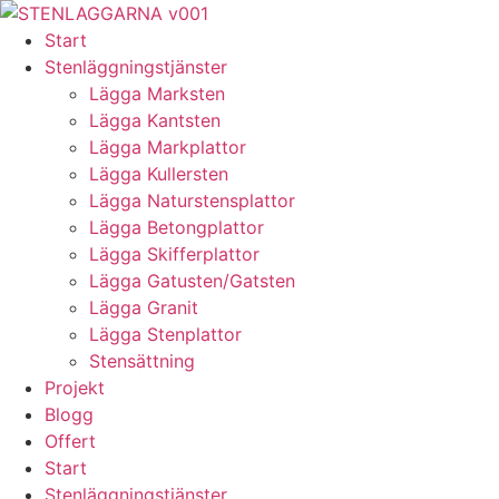
Skip
to
Start
content
Stenläggningstjänster
Lägga Marksten
Lägga Kantsten
Lägga Markplattor
Lägga Kullersten
Lägga Naturstensplattor
Lägga Betongplattor
Lägga Skifferplattor
Lägga Gatusten/Gatsten
Lägga Granit
Lägga Stenplattor
Stensättning
Projekt
Blogg
Offert
Start
Stenläggningstjänster