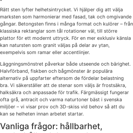
Rätt sten lyfter helhetsintrycket. Vi hjälper dig att välja
marksten som harmonierar med fasad, tak och omgivande
gångar. Betongsten finns i många format och kulörer – från
klassiska rektanglar som tål rotationer väl, till större
plattor för ett modernt uttryck. För en mer exklusiv känsla
kan natursten som granit väljas på delar av ytan,
exempelvis som ramar eller accentlinjer.
Läggningsmönstret påverkar både utseende och bärighet.
Halvförband, fiskben och bågmönster är populära
alternativ på uppfarter eftersom de fördelar belastning
bra. Vi säkerställer att de stenar som väljs är frostsäkra,
halksäkra och anpassade för trafik. Färgmässigt fungerar
ofta grå, antracit och varma naturtoner bäst i svenska
miljöer – vi visar prov och 3D-skiss vid behov så att du
kan se helheten innan arbetet startar.
Vanliga frågor: hållbarhet,