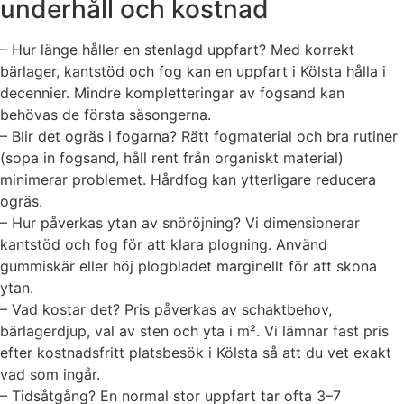
underhåll och kostnad
– Hur länge håller en stenlagd uppfart? Med korrekt
bärlager, kantstöd och fog kan en uppfart i Kölsta hålla i
decennier. Mindre kompletteringar av fogsand kan
behövas de första säsongerna.
– Blir det ogräs i fogarna? Rätt fogmaterial och bra rutiner
(sopa in fogsand, håll rent från organiskt material)
minimerar problemet. Hårdfog kan ytterligare reducera
ogräs.
– Hur påverkas ytan av snöröjning? Vi dimensionerar
kantstöd och fog för att klara plogning. Använd
gummiskär eller höj plogbladet marginellt för att skona
ytan.
– Vad kostar det? Pris påverkas av schaktbehov,
bärlagerdjup, val av sten och yta i m². Vi lämnar fast pris
efter kostnadsfritt platsbesök i Kölsta så att du vet exakt
vad som ingår.
– Tidsåtgång? En normal stor uppfart tar ofta 3–7