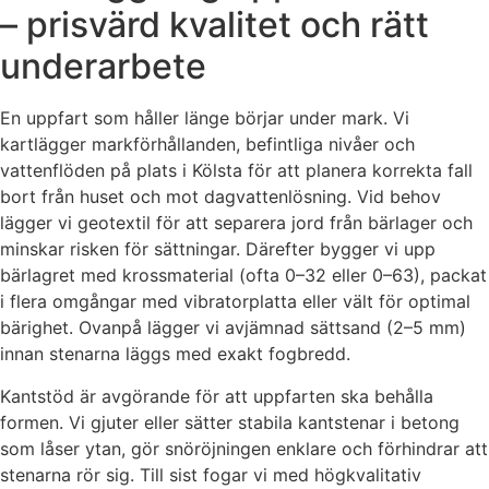
– prisvärd kvalitet och rätt
underarbete
En uppfart som håller länge börjar under mark. Vi
kartlägger markförhållanden, befintliga nivåer och
vattenflöden på plats i Kölsta för att planera korrekta fall
bort från huset och mot dagvattenlösning. Vid behov
lägger vi geotextil för att separera jord från bärlager och
minskar risken för sättningar. Därefter bygger vi upp
bärlagret med krossmaterial (ofta 0–32 eller 0–63), packat
i flera omgångar med vibratorplatta eller vält för optimal
bärighet. Ovanpå lägger vi avjämnad sättsand (2–5 mm)
innan stenarna läggs med exakt fogbredd.
Kantstöd är avgörande för att uppfarten ska behålla
formen. Vi gjuter eller sätter stabila kantstenar i betong
som låser ytan, gör snöröjningen enklare och förhindrar att
stenarna rör sig. Till sist fogar vi med högkvalitativ