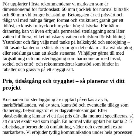
För uppfarter i Irsta rekommenderar vi marksten som är
dimensionerad för fordonslast: 60 mm tjocklek för normal biltrafik
och 80 mm vid tyngre belastning. Betongsten är ett prisvärt och
tåligt val med många färger, format och strukturer; granit ger ett
tidlöst, exklusivt uttryck och mycket hög slitstyrka. För bättre
dränering kan vi även erbjuda permeabel stenläggning som låter
vatten infiltrera, vilket minskar ytvatten och risken för isbildning.
Ytstruktur och färg väljs med tanke på halkskydd och snöröjning –
lätt fasade kanter och slitstarka ytor gör det enklare att använda plog
eller snöslunga utan att skada stenarna. Vi hjälper gärna till med
färgsättning och mönsterläggning som harmonierar med fasad,
sockel och entré, och rekommenderar kantstöd som binder in
rabatter och gräsyta på ett snyggt sätt.
Pris, tidsåtgång och trygghet – så planerar vi ditt
projekt
Kostnaden för stenläggning av uppfart påverkas av yta,
markförhållanden, val av sten, kantstöd och eventuella tillägg som
dränering, belysningsrör eller dagvattenlösningar. Efter
platsbesiktning lämnar vi ett fast pris där alla moment specificeras, så
att du vet exakt vad som ingår. En normal villauppfart brukar ta 2–5
arbetsdagar beroende på omfattning, väder och eventuellt extra
markarbete. Vi erbjuder tydlig kommunikation under hela processen