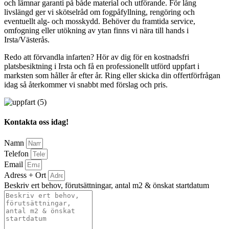
och lämnar garanti på både material och utförande. För lång
livslängd ger vi skötselråd om fogpåfyllning, rengöring och
eventuellt alg- och mosskydd. Behöver du framtida service,
omfogning eller utökning av ytan finns vi nära till hands i
Irsta/Västerås.
Redo att förvandla infarten? Hör av dig för en kostnadsfri
platsbesiktning i Irsta och få en professionellt utförd uppfart i
marksten som håller år efter år. Ring eller skicka din offertförfrågan
idag så återkommer vi snabbt med förslag och pris.
Kontakta oss idag!
Namn
Telefon
Email
Adress + Ort
Beskriv ert behov, förutsättningar, antal m2 & önskat startdatum