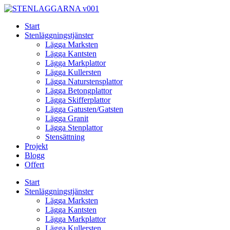
Skip
to
Start
content
Stenläggningstjänster
Lägga Marksten
Lägga Kantsten
Lägga Markplattor
Lägga Kullersten
Lägga Naturstensplattor
Lägga Betongplattor
Lägga Skifferplattor
Lägga Gatusten/Gatsten
Lägga Granit
Lägga Stenplattor
Stensättning
Projekt
Blogg
Offert
Start
Stenläggningstjänster
Lägga Marksten
Lägga Kantsten
Lägga Markplattor
Lägga Kullersten