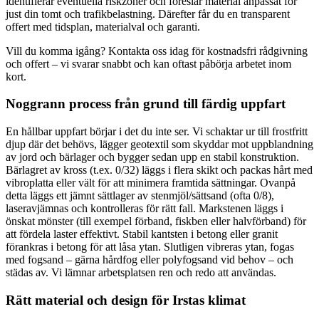
identifierar eventuella riskzoner och föreslår material anpassat för
just din tomt och trafikbelastning. Därefter får du en transparent
offert med tidsplan, materialval och garanti.
Vill du komma igång? Kontakta oss idag för kostnadsfri rådgivning
och offert – vi svarar snabbt och kan oftast påbörja arbetet inom
kort.
Noggrann process från grund till färdig uppfart
En hållbar uppfart börjar i det du inte ser. Vi schaktar ur till frostfritt
djup där det behövs, lägger geotextil som skyddar mot uppblandning
av jord och bärlager och bygger sedan upp en stabil konstruktion.
Bärlagret av kross (t.ex. 0/32) läggs i flera skikt och packas hårt med
vibroplatta eller vält för att minimera framtida sättningar. Ovanpå
detta läggs ett jämnt sättlager av stenmjöl/sättsand (ofta 0/8),
laseravjämnas och kontrolleras för rätt fall. Markstenen läggs i
önskat mönster (till exempel förband, fiskben eller halvförband) för
att fördela laster effektivt. Stabil kantsten i betong eller granit
förankras i betong för att låsa ytan. Slutligen vibreras ytan, fogas
med fogsand – gärna hårdfog eller polyfogsand vid behov – och
städas av. Vi lämnar arbetsplatsen ren och redo att användas.
Rätt material och design för Irstas klimat