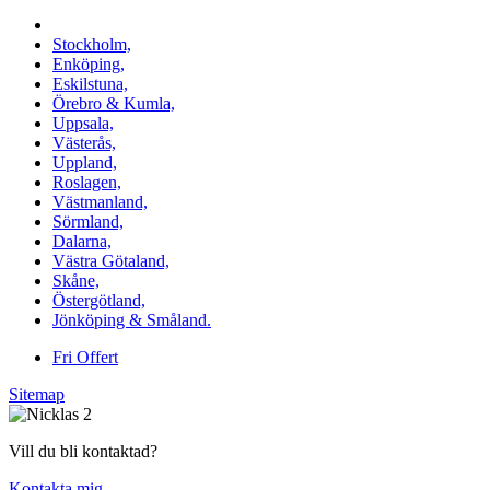
Vi utför Stenläggning i b.la:
Stockholm,
Enköping,
Eskilstuna,
Örebro & Kumla,
Uppsala,
Västerås,
Uppland,
Roslagen,
Västmanland,
Sörmland,
Dalarna,
Västra Götaland,
Skåne,
Östergötland,
Jönköping & Småland.
Fri Offert
Sitemap
Vill du bli kontaktad?
Kontakta mig