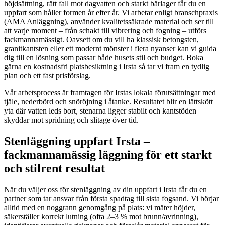
höjdsättning, rätt fall mot dagvatten och starkt bärlager får du en
uppfart som håller formen år efter år. Vi arbetar enligt branschpraxis
(AMA Anläggning), använder kvalitetssäkrade material och ser till
att varje moment – från schakt till vibrering och fogning – utförs
fackmannamässigt. Oavsett om du vill ha klassisk betongsten,
granitkantsten eller ett modernt mönster i flera nyanser kan vi guida
dig till en lösning som passar både husets stil och budget. Boka
gärna en kostnadsfri platsbesiktning i Irsta så tar vi fram en tydlig
plan och ett fast prisförslag.
Vår arbetsprocess är framtagen för Irstas lokala förutsättningar med
tjäle, nederbörd och snöröjning i åtanke. Resultatet blir en lättskött
yta där vatten leds bort, stenarna ligger stabilt och kantstöden
skyddar mot spridning och slitage över tid.
Stenläggning uppfart Irsta –
fackmannamässig läggning för ett starkt
och stilrent resultat
När du väljer oss för stenläggning av din uppfart i Irsta får du en
partner som tar ansvar från första spadtag till sista fogsand. Vi börjar
alltid med en noggrann genomgång på plats: vi mäter höjder,
säkerställer korrekt lutning (ofta 2–3 % mot brunn/avrinning),