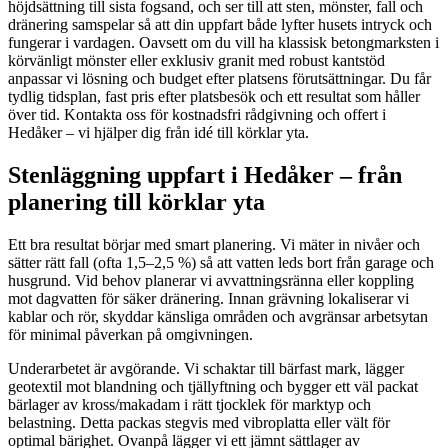
höjdsättning till sista fogsand, och ser till att sten, mönster, fall och
dränering samspelar så att din uppfart både lyfter husets intryck och
fungerar i vardagen. Oavsett om du vill ha klassisk betongmarksten i
körvänligt mönster eller exklusiv granit med robust kantstöd
anpassar vi lösning och budget efter platsens förutsättningar. Du får
tydlig tidsplan, fast pris efter platsbesök och ett resultat som håller
över tid. Kontakta oss för kostnadsfri rådgivning och offert i
Hedåker – vi hjälper dig från idé till körklar yta.
Stenläggning uppfart i Hedåker – från
planering till körklar yta
Ett bra resultat börjar med smart planering. Vi mäter in nivåer och
sätter rätt fall (ofta 1,5–2,5 %) så att vatten leds bort från garage och
husgrund. Vid behov planerar vi avvattningsränna eller koppling
mot dagvatten för säker dränering. Innan grävning lokaliserar vi
kablar och rör, skyddar känsliga områden och avgränsar arbetsytan
för minimal påverkan på omgivningen.
Underarbetet är avgörande. Vi schaktar till bärfast mark, lägger
geotextil mot blandning och tjällyftning och bygger ett väl packat
bärlager av kross/makadam i rätt tjocklek för marktyp och
belastning. Detta packas stegvis med vibroplatta eller vält för
optimal bärighet. Ovanpå lägger vi ett jämnt sättlager av