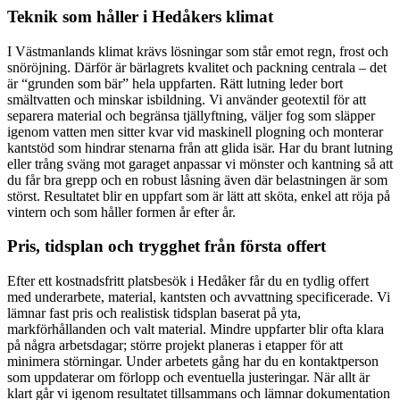
Teknik som håller i Hedåkers klimat
I Västmanlands klimat krävs lösningar som står emot regn, frost och
snöröjning. Därför är bärlagrets kvalitet och packning centrala – det
är “grunden som bär” hela uppfarten. Rätt lutning leder bort
smältvatten och minskar isbildning. Vi använder geotextil för att
separera material och begränsa tjällyftning, väljer fog som släpper
igenom vatten men sitter kvar vid maskinell plogning och monterar
kantstöd som hindrar stenarna från att glida isär. Har du brant lutning
eller trång sväng mot garaget anpassar vi mönster och kantning så att
du får bra grepp och en robust låsning även där belastningen är som
störst. Resultatet blir en uppfart som är lätt att sköta, enkel att röja på
vintern och som håller formen år efter år.
Pris, tidsplan och trygghet från första offert
Efter ett kostnadsfritt platsbesök i Hedåker får du en tydlig offert
med underarbete, material, kantsten och avvattning specificerade. Vi
lämnar fast pris och realistisk tidsplan baserat på yta,
markförhållanden och valt material. Mindre uppfarter blir ofta klara
på några arbetsdagar; större projekt planeras i etapper för att
minimera störningar. Under arbetets gång har du en kontaktperson
som uppdaterar om förlopp och eventuella justeringar. När allt är
klart går vi igenom resultatet tillsammans och lämnar dokumentation