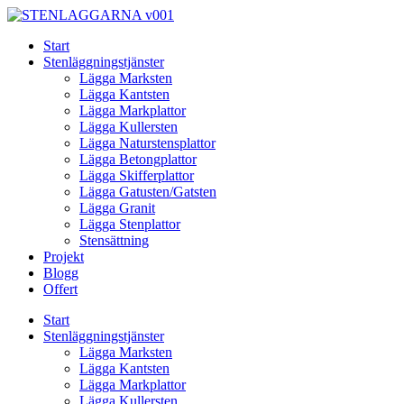
Skip
to
Start
content
Stenläggningstjänster
Lägga Marksten
Lägga Kantsten
Lägga Markplattor
Lägga Kullersten
Lägga Naturstensplattor
Lägga Betongplattor
Lägga Skifferplattor
Lägga Gatusten/Gatsten
Lägga Granit
Lägga Stenplattor
Stensättning
Projekt
Blogg
Offert
Start
Stenläggningstjänster
Lägga Marksten
Lägga Kantsten
Lägga Markplattor
Lägga Kullersten