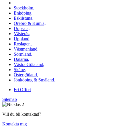
Vi utför Stenläggning i b.la:
Stockholm,
Enköping,
Eskilstuna,
Örebro & Kumla,
Uppsala,
Västerås,
Uppland,
Roslagen,
Västmanland,
Sörmland,
Dalarna,
Västra Götaland,
Skåne,
Östergötland,
Jönköping & Småland.
Fri Offert
Sitemap
Vill du bli kontaktad?
Kontakta mig