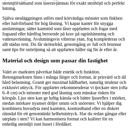
stenmjöl/sättsand som laseravjämnas för exakt stenhöjd och perfekt
lutning.
Själva stenläggningen utförs med körvänliga mönster som fiskben
eller halvförband för hög låsning. Vi kapar kanter för snygga
anslutningar, sätter kantstöd som låser uppfarten och fogar med
fogsand eller hårdfog beroende på krav på ogräshämning och
vattenavrinning. Avslutningsvis vibreras ytan, fog kompletteras och
allt städas rent. Du får skötselråd, genomgång av fall och brunnar
samt tips för snöröjning så att uppfarten håller sig fin år efter år.
Material och design som passar din fastighet
Valet av marksten påverkar både estetik och funktion.
Betongmarksten finns i många färger och format, är prisvärd och tål
hård belastning. Granit ger maximal hållbarhet, naturlig struktur och
exklusivt uttryck. För uppfarter rekommenderar vi tjockare sten (ofta
6–8 cm) och mönster med god låsning som minskar risken för
körspår. Ljus sten kan ge luftig känsla och bättre ljusreflex i mörker,
medan mörkare nyanser döljer smuts och snörester. Vi hjälper dig
kombinera huvudyta med kantsten, kontrastband eller en diskret
ränndal för ett genomtänkt helhetsintryck. Har du redan gångar eller
uteplats i sten? Vi kan harmonisera format och kulörer för en
enhetlig utemiljö runt huset i Hedåker.