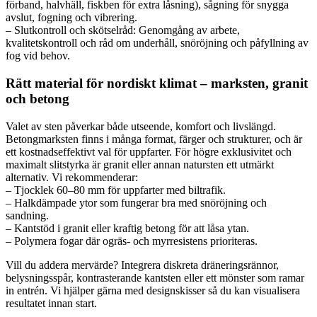
förband, halvhäll, fiskben för extra låsning), sågning för snygga
avslut, fogning och vibrering.
– Slutkontroll och skötselråd: Genomgång av arbete,
kvalitetskontroll och råd om underhåll, snöröjning och påfyllning av
fog vid behov.
Rätt material för nordiskt klimat – marksten, granit
och betong
Valet av sten påverkar både utseende, komfort och livslängd.
Betongmarksten finns i många format, färger och strukturer, och är
ett kostnadseffektivt val för uppfarter. För högre exklusivitet och
maximalt slitstyrka är granit eller annan natursten ett utmärkt
alternativ. Vi rekommenderar:
– Tjocklek 60–80 mm för uppfarter med biltrafik.
– Halkdämpade ytor som fungerar bra med snöröjning och
sandning.
– Kantstöd i granit eller kraftig betong för att låsa ytan.
– Polymera fogar där ogräs- och myrresistens prioriteras.
Vill du addera mervärde? Integrera diskreta dräneringsrännor,
belysningsspår, kontrasterande kantsten eller ett mönster som ramar
in entrén. Vi hjälper gärna med designskisser så du kan visualisera
resultatet innan start.