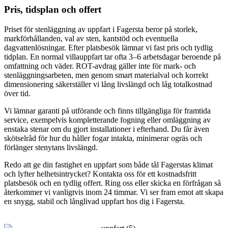
Pris, tidsplan och offert
Priset för stenläggning av uppfart i Fagersta beror på storlek,
markförhållanden, val av sten, kantstöd och eventuella
dagvattenlösningar. Efter platsbesök lämnar vi fast pris och tydlig
tidplan. En normal villauppfart tar ofta 3–6 arbetsdagar beroende på
omfattning och väder. ROT-avdrag gäller inte för mark- och
stenläggningsarbeten, men genom smart materialval och korrekt
dimensionering säkerställer vi lång livslängd och låg totalkostnad
över tid.
Vi lämnar garanti på utförande och finns tillgängliga för framtida
service, exempelvis kompletterande fogning eller omläggning av
enstaka stenar om du gjort installationer i efterhand. Du får även
skötselråd för hur du håller fogar intakta, minimerar ogräs och
förlänger stenytans livslängd.
Redo att ge din fastighet en uppfart som både tål Fagerstas klimat
och lyfter helhetsintrycket? Kontakta oss för ett kostnadsfritt
platsbesök och en tydlig offert. Ring oss eller skicka en förfrågan så
återkommer vi vanligtvis inom 24 timmar. Vi ser fram emot att skapa
en snygg, stabil och långlivad uppfart hos dig i Fagersta.