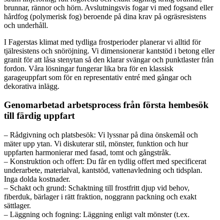
brunnar, rännor och hörn. Avslutningsvis fogar vi med fogsand eller
hårdfog (polymerisk fog) beroende på dina krav på ogräsresistens
och underhåll.
I Fagerstas klimat med tydliga frostperioder planerar vi alltid för
tjälresistens och snöröjning. Vi dimensionerar kantstöd i betong eller
granit för att låsa stenytan så den klarar svängar och punktlaster från
fordon. Våra lösningar fungerar lika bra för en klassisk
garageuppfart som för en representativ entré med gångar och
dekorativa inlägg.
Genomarbetad arbetsprocess från första hembesök
till färdig uppfart
– Rådgivning och platsbesök: Vi lyssnar på dina önskemål och
mäter upp ytan. Vi diskuterar stil, mönster, funktion och hur
uppfarten harmonierar med fasad, tomt och gångstråk.
– Konstruktion och offert: Du får en tydlig offert med specificerat
underarbete, materialval, kantstöd, vattenavledning och tidsplan.
Inga dolda kostnader.
– Schakt och grund: Schaktning till frostfritt djup vid behov,
fiberduk, bärlager i rätt fraktion, noggrann packning och exakt
sättlager.
– Läggning och fogning: Läggning enligt valt mönster (t.ex.