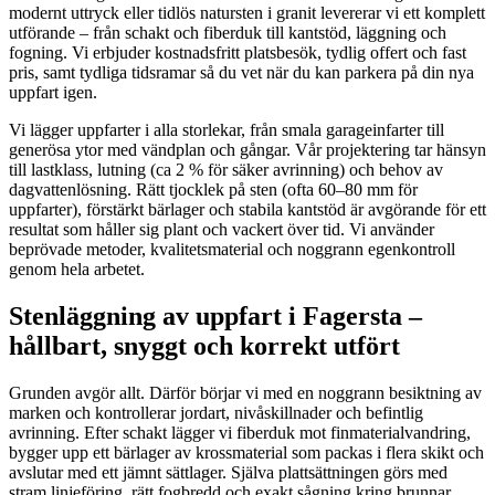
modernt uttryck eller tidlös natursten i granit levererar vi ett komplett
utförande – från schakt och fiberduk till kantstöd, läggning och
fogning. Vi erbjuder kostnadsfritt platsbesök, tydlig offert och fast
pris, samt tydliga tidsramar så du vet när du kan parkera på din nya
uppfart igen.
Vi lägger uppfarter i alla storlekar, från smala garageinfarter till
generösa ytor med vändplan och gångar. Vår projektering tar hänsyn
till lastklass, lutning (ca 2 % för säker avrinning) och behov av
dagvattenlösning. Rätt tjocklek på sten (ofta 60–80 mm för
uppfarter), förstärkt bärlager och stabila kantstöd är avgörande för ett
resultat som håller sig plant och vackert över tid. Vi använder
beprövade metoder, kvalitetsmaterial och noggrann egenkontroll
genom hela arbetet.
Stenläggning av uppfart i Fagersta –
hållbart, snyggt och korrekt utfört
Grunden avgör allt. Därför börjar vi med en noggrann besiktning av
marken och kontrollerar jordart, nivåskillnader och befintlig
avrinning. Efter schakt lägger vi fiberduk mot finmaterialvandring,
bygger upp ett bärlager av krossmaterial som packas i flera skikt och
avslutar med ett jämnt sättlager. Själva plattsättningen görs med
stram linjeföring, rätt fogbredd och exakt sågning kring brunnar,