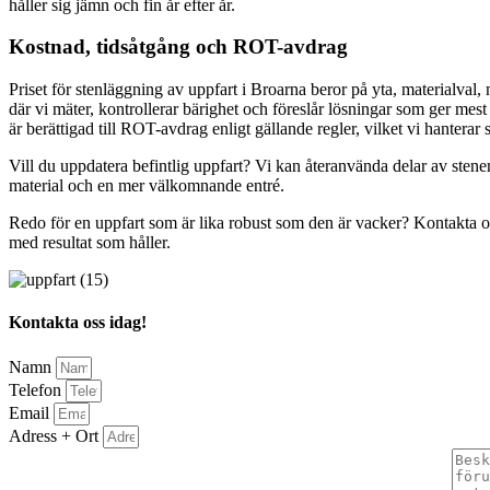
håller sig jämn och fin år efter år.
Kostnad, tidsåtgång och ROT-avdrag
Priset för stenläggning av uppfart i Broarna beror på yta, materialval, 
där vi mäter, kontrollerar bärighet och föreslår lösningar som ger me
är berättigad till ROT-avdrag enligt gällande regler, vilket vi hanterar 
Vill du uppdatera befintlig uppfart? Vi kan återanvända delar av stenen,
material och en mer välkomnande entré.
Redo för en uppfart som är lika robust som den är vacker? Kontakta oss 
med resultat som håller.
Kontakta oss idag!
Namn
Telefon
Email
Adress + Ort