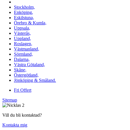
Vi utför Stenläggning i b.la:
Stockholm,
Enköping,
Eskilstuna,
Örebro & Kumla,
Uppsala,
Västerås,
Uppland,
Roslagen,
Västmanland,
Sörmland,
Dalarna,
Västra Götaland,
Skåne,
Östergötland,
Jönköping & Småland.
Fri Offert
Sitemap
Vill du bli kontaktad?
Kontakta mig