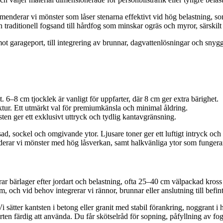
mmenderar vi mönster som låser stenarna effektivt vid hög belastning, so
n traditionell fogsand till hårdfog som minskar ogräs och myror, särskilt
mot garageport, till integrering av brunnar, dagvattenlösningar och snyg
 6–8 cm tjocklek är vanligt för uppfarter, där 8 cm ger extra bärighet.
ruktur. Ett utmärkt val för premiumkänsla och minimal åldring.
ten ger ett exklusivt uttryck och tydlig kantavgränsning.
asad, sockel och omgivande ytor. Ljusare toner ger ett luftigt intryck
rar vi mönster med hög låsverkan, samt halkvänliga ytor som fungerar 
 bärlager efter jordart och belastning, ofta 25–40 cm välpackad kross o
, och vid behov integrerar vi rännor, brunnar eller anslutning till befint
i sätter kantsten i betong eller granit med stabil förankring, noggrant i 
arten färdig att använda. Du får skötselråd för sopning, påfyllning av f