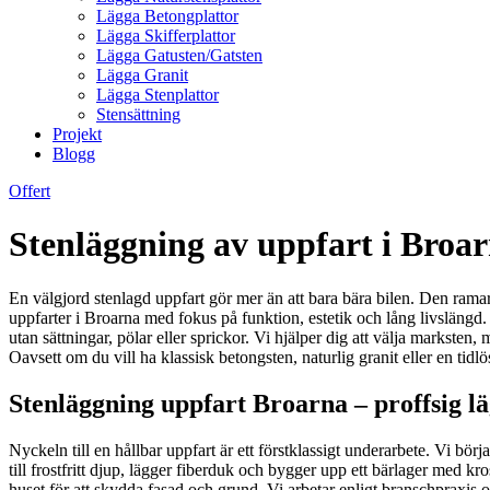
Lägga Betongplattor
Lägga Skifferplattor
Lägga Gatusten/Gatsten
Lägga Granit
Lägga Stenplattor
Stensättning
Projekt
Blogg
Offert
Stenläggning av uppfart i Broarn
En välgjord stenlagd uppfart gör mer än att bara bära bilen. Den ramar
uppfarter i Broarna med fokus på funktion, estetik och lång livslängd.
utan sättningar, pölar eller sprickor. Vi hjälper dig att välja marksten, 
Oavsett om du vill ha klassisk betongsten, naturlig granit eller en tidl
Stenläggning uppfart Broarna – proffsig läg
Nyckeln till en hållbar uppfart är ett förstklassigt underarbete. Vi bör
till frostfritt djup, lägger fiberduk och bygger upp ett bärlager med kr
huset för att skydda fasad och grund. Vi arbetar enligt branschpraxis o