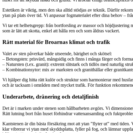
Estetiken är viktig, men den ska alltid stödjas av teknik. Därför reko
ytan på plats över tid. Vi anpassar fogmaterialet efter dina behov – frå
Vi tar ett helhetsgrepp: från bortforsling av massor och höjdjustering 
som är lätt att skotta, enkel att hålla ren och som åldras vackert.
Rätt material för Broarnas klimat och trafik
Valet av sten påverkar både utseende, bärighet och skötsel:
– Betongsten: prisvärd, mångsidig och finns i många färger och format.
– Natursten (t.ex. granit): extremt slitstark och tidlös med naturlig st
– Kombinationsytor: mix av marksten och granithällar eller granitkants
Vi hjälper dig hitta rätt kulör och struktur som harmonierar med husf
och är tacksam i områden med mycket trafik. För funktion rekommende
Underarbete, dränering och detaljfinish
Det är i marken under stenen som hållbarheten avgörs. Vi dimensionerar
Rätt lutning bort från huset förhindrar vattenansamling och fuktproblem
Kantstenen är din bästa försäkring mot att ytan ”flyter ut” med tiden. V
klar vibrerar vi ytan med skyddsplatta, fyller på fog, och lämnar uppf