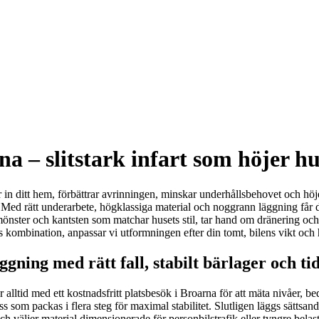
a – slitstark infart som höjer hu
 in ditt hem, förbättrar avrinningen, minskar underhållsbehovet och höj
 Med rätt underarbete, högklassiga material och noggrann läggning får d
mönster och kantsten som matchar husets stil, tar hand om dränering och nivåe
ös kombination, anpassar vi utformningen efter din tomt, bilens vikt och h
gning med rätt fall, stabilt bärlager och ti
jar alltid med ett kostnadsfritt platsbesök i Broarna för att mäta nivåer
oss som packas i flera steg för maximal stabilitet. Slutligen läggs sättsa
ch väljer material dimensionerade för personbilstrafik eller tyngre belas