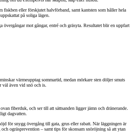
m fiskben eller förskjutet halvförband, samt kantsten som håller hela
 uppskattat på soliga lägen.
ga övergångar mot gångar, entré och gräsyta. Resultatet blir en uppfart
 och minskar värmeupptag sommartid, medan mörkare sten döljer smuts
väl även vid snö och is.
van fiberduk, och ser till att sättsanden ligger jämn och dränerande.
ligt dagvatten.
höjd för snygg övergång till gata, grus eller rabatt. När läggningen är
og och ogräsprevention – samt tips för skonsam snöröjning så att ytan