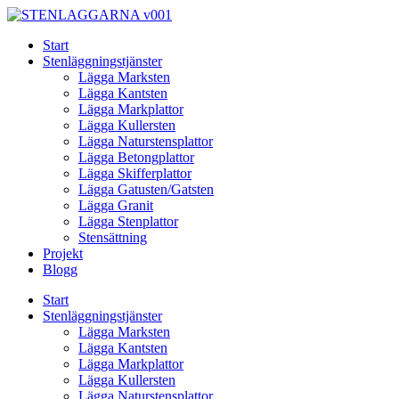
Skip
to
Start
content
Stenläggningstjänster
Lägga Marksten
Lägga Kantsten
Lägga Markplattor
Lägga Kullersten
Lägga Naturstensplattor
Lägga Betongplattor
Lägga Skifferplattor
Lägga Gatusten/Gatsten
Lägga Granit
Lägga Stenplattor
Stensättning
Projekt
Blogg
Start
Stenläggningstjänster
Lägga Marksten
Lägga Kantsten
Lägga Markplattor
Lägga Kullersten
Lägga Naturstensplattor