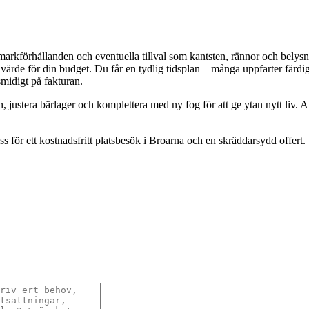
markförhållanden och eventuella tillval som kantsten, rännor och belysning
st värde för din budget. Du får en tydlig tidsplan – många uppfarter fär
smidigt på fakturan.
 justera bärlager och komplettera med ny fog för att ge ytan nytt liv. Alt
för ett kostnadsfritt platsbesök i Broarna och en skräddarsydd offert. Vi