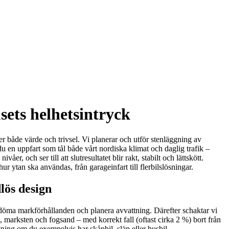
sets helhetsintryck
er både värde och trivsel. Vi planerar och utför stenläggning av
u en uppfart som tål både vårt nordiska klimat och daglig trafik –
r, och ser till att slutresultatet blir rakt, stabilt och lättskött.
ur ytan ska användas, från garageinfart till flerbilslösningar.
dlös design
, bedöma markförhållanden och planera avvattning. Därefter schaktar vi
nd, marksten och fogsand – med korrekt fall (oftast cirka 2 %) bort från
tning om du exempelvis har skåpbil, släp eller husbil.