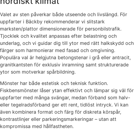
nordiskt klimat
Valet av sten påverkar både utseende och livslängd. För
uppfarter i Bäckby rekommenderar vi slitstark
marksten/plattor dimensionerade för personbilstrafik.
Tjocklek och kvalitet anpassas efter belastning och
underlag, och vi guidar dig till ytor med rätt halkskydd och
färger som harmonierar med fasad och omgivning.
Populära val är helgjutna betongstenar i grå eller antracit,
granitkantsten för exklusiv inramning samt strukturerade
ytor som motverkar spårbildning.
Mönster har både estetisk och teknisk funktion.
Fiskbensmönster låser ytan effektivt och lämpar sig väl för
uppfarter med många svängar, medan förband som halv-
eller tegelradsförband ger ett rent, tidlöst intryck. Vi kan
även kombinera format och färg för diskreta körspår,
kontrastlinjer eller parkeringsmarkeringar – utan att
kompromissa med hållfastheten.