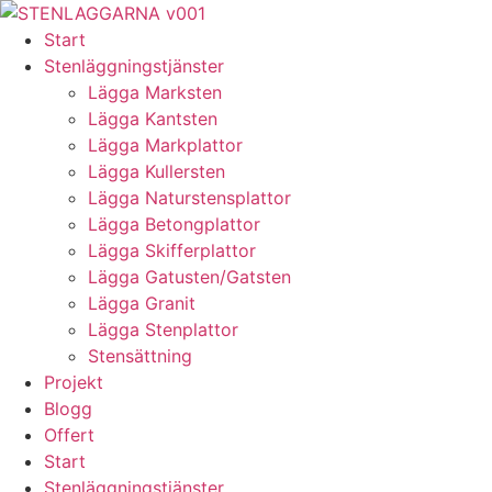
Skip
to
Start
content
Stenläggningstjänster
Lägga Marksten
Lägga Kantsten
Lägga Markplattor
Lägga Kullersten
Lägga Naturstensplattor
Lägga Betongplattor
Lägga Skifferplattor
Lägga Gatusten/Gatsten
Lägga Granit
Lägga Stenplattor
Stensättning
Projekt
Blogg
Offert
Start
Stenläggningstjänster