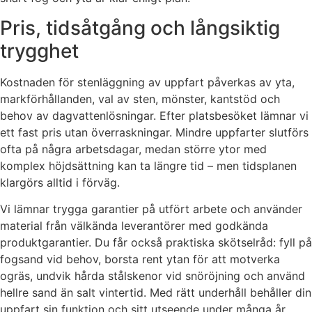
Pris, tidsåtgång och långsiktig
trygghet
Kostnaden för stenläggning av uppfart påverkas av yta,
markförhållanden, val av sten, mönster, kantstöd och
behov av dagvattenlösningar. Efter platsbesöket lämnar vi
ett fast pris utan överraskningar. Mindre uppfarter slutförs
ofta på några arbetsdagar, medan större ytor med
komplex höjdsättning kan ta längre tid – men tidsplanen
klargörs alltid i förväg.
Vi lämnar trygga garantier på utfört arbete och använder
material från välkända leverantörer med godkända
produktgarantier. Du får också praktiska skötselråd: fyll på
fogsand vid behov, borsta rent ytan för att motverka
ogräs, undvik hårda stålskenor vid snöröjning och använd
hellre sand än salt vintertid. Med rätt underhåll behåller din
uppfart sin funktion och sitt utseende under många år.