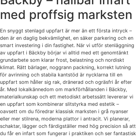
med proffsig marksten
En snyggt stenlagd uppfart är mer än ett första intryck –
den är en daglig bekvämlighet, en säker parkering och en
smart investering i din fastighet. När vi utför stenläggning
av uppfart i Bäckby börjar vi alltid med ett genomtänkt
grundarbete som klarar frost, belastning och nordiskt
klimat. Rätt bärlager, noggrann packning, korrekt lutning
för avrinning och stabila kantstöd är nycklarna till en
uppfart som håller sig rak, dränerad och ogräsfri år efter
år. Med lokalkännedom om markförhållanden i Bäckby,
materialkunskap och ett metodiskt arbetssätt levererar vi
en uppfart som kombinerar slitstyrka med estetik –
oavsett om du föredrar klassisk marksten i grå nyanser
eller mer stilrena, moderna plattor i antracit. Vi planerar,
schaktar, lägger och färdigställer med hög precision så att
du får en infart som fungerar i praktiken och ser fantastisk