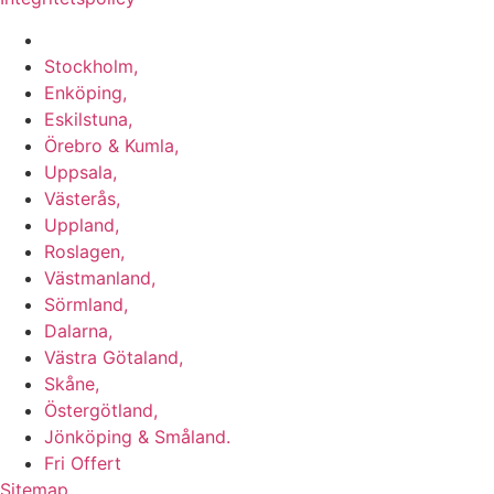
Vi utför Stenläggning i b.la:
Stockholm,
Enköping,
Eskilstuna,
Örebro & Kumla,
Uppsala,
Västerås,
Uppland,
Roslagen,
Västmanland,
Sörmland,
Dalarna,
Västra Götaland,
Skåne,
Östergötland,
Jönköping & Småland.
Fri Offert
Sitemap