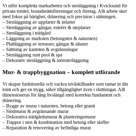
Vi utför kompletta markarbeten och stenläggning i Kvicksund för
privata tomter, bostadsrättsföreningar och företag. Allt arbete sker
med fokus på bärighet, dränering och precision i sättningen.
– Stenläggning av uppfarter & infarter
– Stenläggning av gångar, entréer & uteplatser
– Stenläggning i trädgård
– Läggning av marksten (betongsten & natursten)
– Plattläggning av terrasser, gångar & altaner
– Sättning av kantsten & avgränsningar
– Stenläggning runt pool & spa
– Dekorativ stenläggning & mönsterläggning
Mur- & trappbyggnation – komplett utförande
Vi skapar funktionella och vackra nivåskillnader som ramar in din
tomt och ger en trygg, säker tillgänglighet även i sluttningar. Allt
dimensioneras för lång livslängd med korrekta fundament och
dränering.
– Bygge av murar i natursten, betong eller granit
– Stödmurar & avgränsande murar
– Dekorativa trädgårdsmurar & planteringsmurar
– Trappor i sten & kombination med betong eller skiffer
– Reparation & renovering av befintliga murar