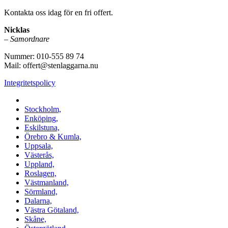
Kontakta oss idag för en fri offert.
Nicklas
–
Samordnare
Nummer: 010-555 89 74
Mail: offert@stenlaggarna.nu
Integritetspolicy
Vi utför Stenläggning i b.la:
Stockholm,
Enköping,
Eskilstuna,
Örebro & Kumla,
Uppsala,
Västerås,
Uppland,
Roslagen,
Västmanland,
Sörmland,
Dalarna,
Västra Götaland,
Skåne,