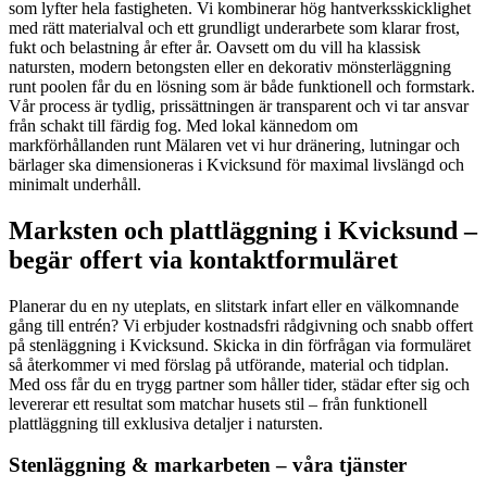
som lyfter hela fastigheten. Vi kombinerar hög hantverksskicklighet
med rätt materialval och ett grundligt underarbete som klarar frost,
fukt och belastning år efter år. Oavsett om du vill ha klassisk
natursten, modern betongsten eller en dekorativ mönsterläggning
runt poolen får du en lösning som är både funktionell och formstark.
Vår process är tydlig, prissättningen är transparent och vi tar ansvar
från schakt till färdig fog. Med lokal kännedom om
markförhållanden runt Mälaren vet vi hur dränering, lutningar och
bärlager ska dimensioneras i Kvicksund för maximal livslängd och
minimalt underhåll.
Marksten och plattläggning i Kvicksund –
begär offert via kontaktformuläret
Planerar du en ny uteplats, en slitstark infart eller en välkomnande
gång till entrén? Vi erbjuder kostnadsfri rådgivning och snabb offert
på stenläggning i Kvicksund. Skicka in din förfrågan via formuläret
så återkommer vi med förslag på utförande, material och tidplan.
Med oss får du en trygg partner som håller tider, städar efter sig och
levererar ett resultat som matchar husets stil – från funktionell
plattläggning till exklusiva detaljer i natursten.
Stenläggning & markarbeten – våra tjänster