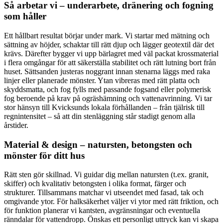
Så arbetar vi – underarbete, dränering och fogning
som håller
Ett hållbart resultat börjar under mark. Vi startar med mätning och
sättning av höjder, schaktar till rätt djup och lägger geotextil där det
krävs. Därefter bygger vi upp bärlagret med väl packat krossmaterial
i flera omgångar för att säkerställa stabilitet och rätt lutning bort från
huset. Sättsanden justeras noggrant innan stenarna läggs med raka
linjer eller planerade mönster. Ytan vibreras med rätt platta och
skyddsmatta, och fog fylls med passande fogsand eller polymerisk
fog beroende på krav på ogräshämning och vattenavrinning. Vi tar
stor hänsyn till Kvicksunds lokala förhållanden – från tjälrisk till
regnintensitet – så att din stenläggning står stadigt genom alla
årstider.
Material & design – natursten, betongsten och
mönster för ditt hus
Rätt sten gör skillnad. Vi guidar dig mellan natursten (t.ex. granit,
skiffer) och kvalitativ betongsten i olika format, färger och
strukturer. Tillsammans matchar vi utseendet med fasad, tak och
omgivande ytor. För halksäkerhet väljer vi ytor med rätt friktion, och
för funktion planerar vi kantsten, avgränsningar och eventuella
ränndalar för vattendropp. Önskas ett personligt uttryck kan vi skapa