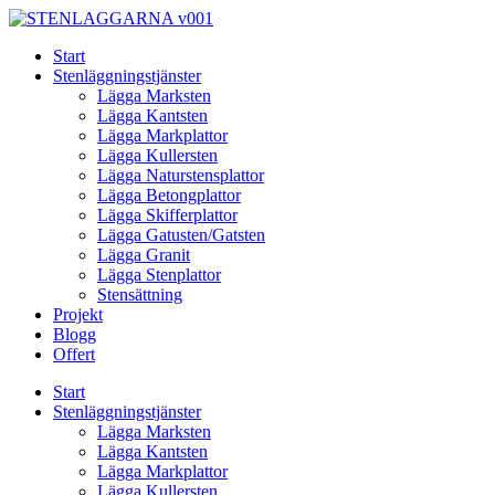
Skip
to
Start
content
Stenläggningstjänster
Lägga Marksten
Lägga Kantsten
Lägga Markplattor
Lägga Kullersten
Lägga Naturstensplattor
Lägga Betongplattor
Lägga Skifferplattor
Lägga Gatusten/Gatsten
Lägga Granit
Lägga Stenplattor
Stensättning
Projekt
Blogg
Offert
Start
Stenläggningstjänster
Lägga Marksten
Lägga Kantsten
Lägga Markplattor
Lägga Kullersten