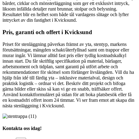
bårder, cirklar och mönsterläggning som ger ett exklusivt intryck,
liksom infällda detaljer runt brunnar, stolpar och belysning.
Resultatet blir en helhet som både tål vardagens slitage och lyfter
intrycket av din fastighet i Kvicksund.
Pris, garanti och offert i Kvicksund
Priset för stenläggning påverkas främst av yta, stentyp, markens
förutsättningar, mängden schakt/återfyllnad samt om trappor eller
murar ingår. Vi lämnar alltid fast pris eller tydlig kostnadskalkyl
innan start. Du får skriftlig specifikation på material, bärlager,
arbetsmoment och tidplan, samt garanti på utfört arbete och
rekommendationer för skötsel som förlänger livslängden. Vill du ha
hjälp från idé till färdig yta – inklusive materialval, design och
praktisk logistik – ordnar vi det. Beskriv ditt projekt och bifoga
gärna bilder eller skiss så kan vi ge en snabb, träffsäker offert.
Använd kontaktformuläret på sidan för att boka platsbesök eller få
en kostnadsfri offert inom 24 timmar. Vi ser fram emot att skapa din
nästa stenläggning i Kvicksund.
Kontakta oss idag!