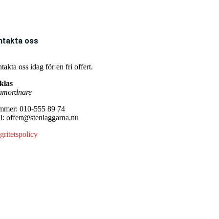
ntakta oss
akta oss idag för en fri offert.
klas
amordnare
mer: 010-555 89 74
l: offert@stenlaggarna.nu
gritetspolicy