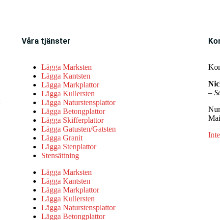
Våra tjänster
Ko
Lägga Marksten
Kont
Lägga Kantsten
Nic
Lägga Markplattor
–
S
Lägga Kullersten
Lägga Naturstensplattor
Num
Lägga Betongplattor
Mai
Lägga Skifferplattor
Lägga Gatusten/Gatsten
Inte
Lägga Granit
Lägga Stenplattor
Stensättning
Lägga Marksten
Lägga Kantsten
Lägga Markplattor
Lägga Kullersten
Lägga Naturstensplattor
Lägga Betongplattor