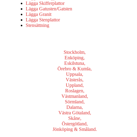
Lägga Skifferplattor
Lägga Gatusten/Gatsten
Lägga Granit
Lägga Stenplattor
Stensättning
Vi utför Stenläggning i b.la:
Stockholm,
Enköping,
Eskilstuna,
Örebro & Kumla,
Uppsala,
Västerås,
Uppland,
Roslagen,
Västmanland,
Sörmland,
Dalarna,
Västra Götaland,
Skåne,
Östergötland,
Jönköping & Småland.