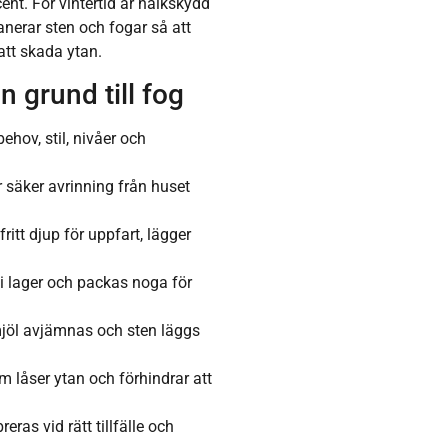
nt. För vintertid är halkskydd
anerar sten och fogar så att
att skada ytan.
ån grund till fog
hov, stil, nivåer och
.
r säker avrinning från huset
fritt djup för uppfart, lägger
i lager och packas noga för
mjöl avjämnas och sten läggs
 låser ytan och förhindrar att
eras vid rätt tillfälle och