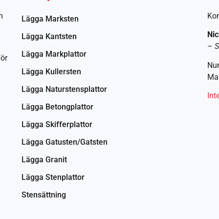
m
Kon
Lägga Marksten
Nic
Lägga Kantsten
–
S
Lägga Markplattor
för
Nu
Lägga Kullersten
Mai
Lägga Naturstensplattor
Int
Lägga Betongplattor
Lägga Skifferplattor
Lägga Gatusten/Gatsten
Lägga Granit
Lägga Stenplattor
Stensättning