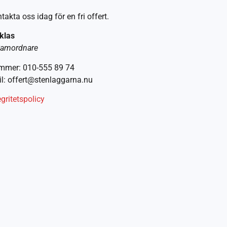
takta oss idag för en fri offert.
klas
amordnare
mmer: 010-555 89 74
l: offert@stenlaggarna.nu
egritetspolicy