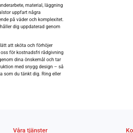
 underarbete, material, läggning
alstor uppfart några
roende på väder och komplexitet.
vi håller dig uppdaterad genom
lätt att sköta och förhöjer
a oss för kostnadsfri rådgivning
 igenom dina önskemål och tar
ruktion med snygg design – så
ra som du tänkt dig. Ring eller
Våra tjänster
Ko