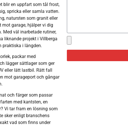
 blir en uppfart som tål frost,
ig, spricka eller samla vatten.
ng, natursten som granit eller
 mot garage, hjälper vi dig
n. Med väl inarbetade rutiner,
a liknande projekt i Villberga
h praktiska i längden.
torlek, packar med
ch lägger sättlager som ger
ller lätt lastbil. Rätt fall
ten mot garageport och gångar
n.
rmat och färger som passar
farten med kantsten, en
or? Vi tar fram en lösning som
te sker enligt branschens
exakt vad som finns under