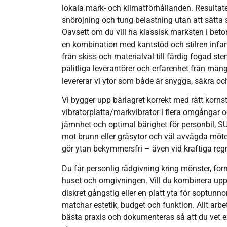
lokala mark- och klimatförhållanden. Resultatet
snöröjning och tung belastning utan att sätta s
Oavsett om du vill ha klassisk marksten i beto
en kombination med kantstöd och stilren infart
från skiss och materialval till färdig fogad ste
pålitliga leverantörer och erfarenhet från mång
levererar vi ytor som både är snygga, säkra oc
Vi bygger upp bärlagret korrekt med rätt korns
vibratorplatta/markvibrator i flera omgångar o
jämnhet och optimal bärighet för personbil, SUV e
mot brunn eller gräsytor och väl avvägda mö
gör ytan bekymmersfri – även vid kraftiga reg
Du får personlig rådgivning kring mönster, fo
huset och omgivningen. Vill du kombinera upp
diskret gångstig eller en platt yta för soptunn
matchar estetik, budget och funktion. Allt arbe
bästa praxis och dokumenteras så att du vet 