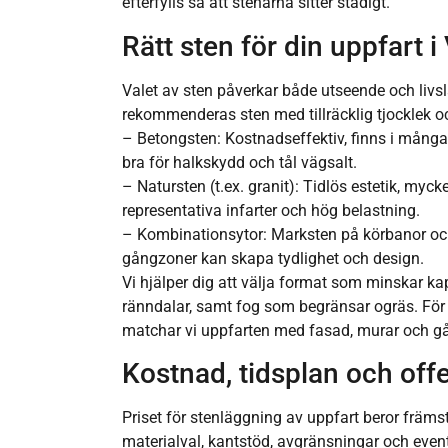
efterfylls så att stenarna sitter stadigt.
Rätt sten för din uppfart i
Valet av sten påverkar både utseende och livs
rekommenderas sten med tillräcklig tjocklek oc
– Betongsten: Kostnadseffektiv, finns i många 
bra för halkskydd och tål vägsalt.
– Natursten (t.ex. granit): Tidlös estetik, myck
representativa infarter och hög belastning.
– Kombinationsytor: Marksten på körbanor oc
gångzoner kan skapa tydlighet och design.
Vi hjälper dig att välja format som minskar k
ränndalar, samt fog som begränsar ogräs. För 
matchar vi uppfarten med fasad, murar och g
Kostnad, tidsplan och offe
Priset för stenläggning av uppfart beror främs
materialval, kantstöd, avgränsningar och event