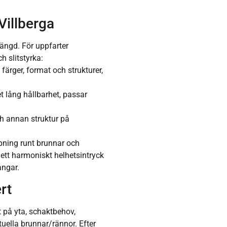
 Villberga
längd. För uppfarter
h slitstyrka:
färger, format och strukturer,
et lång hållbarhet, passar
h annan struktur på
apning runt brunnar och
ett harmoniskt helhetsintryck
ångar.
rt
t på yta, schaktbehov,
uella brunnar/rännor. Efter