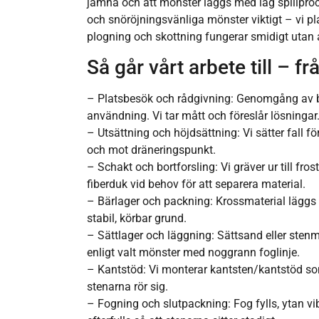
jämna och att mönster läggs med låg spillproce
och snöröjningsvänliga mönster viktigt – vi pl
plogning och skottning fungerar smidigt utan 
Så går vårt arbete till – fr
– Platsbesök och rådgivning: Genomgång av be
användning. Vi tar mått och föreslår lösningar
– Utsättning och höjdsättning: Vi sätter fall fö
och mot dräneringspunkt.
– Schakt och bortforsling: Vi gräver ur till frost
fiberduk vid behov för att separera material.
– Bärlager och packning: Krossmaterial läggs 
stabil, körbar grund.
– Sättlager och läggning: Sättsand eller sten
enligt valt mönster med noggrann foglinje.
– Kantstöd: Vi monterar kantsten/kantstöd som
stenarna rör sig.
– Fogning och slutpackning: Fog fylls, ytan vibr