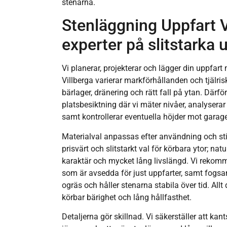
stenarna.
Stenläggning Uppfart V
experter på slitstarka u
Vi planerar, projekterar och lägger din uppfart me
Villberga varierar markförhållanden och tjälrisk
bärlager, dränering och rätt fall på ytan. Därför
platsbesiktning där vi mäter nivåer, analyserar
samt kontrollerar eventuella höjder mot garage
Materialval anpassas efter användning och stil
prisvärt och slitstarkt val för körbara ytor; na
karaktär och mycket lång livslängd. Vi rekom
som är avsedda för just uppfarter, samt fogs
ogräs och håller stenarna stabila över tid. Allt
körbar bärighet och lång hållfasthet.
Detaljerna gör skillnad. Vi säkerställer att kants