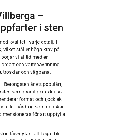
illberga –
ppfarter i sten
d kvalitet i varje detalj. I
, vilket ställer höga krav på
 börjar vi alltid med en
 jordart och vattenavrinning
, trösklar och vägbana.
. Betongsten är ett populärt,
tursten som granit ger exklusiv
menderar format och tjocklek
and eller hårdfog som minskar
 dimensioneras för att uppfylla
töd låser ytan, att fogar blir