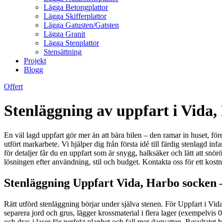
Lägga Betongplattor
Lägga Skifferplattor
Lägga Gatusten/Gatsten
Lägga Granit
Lägga Stenplattor
Stensättning
Projekt
Blogg
Offert
Stenläggning av uppfart i Vida,
En väl lagd uppfart gör mer än att bära bilen – den ramar in huset, för
utfört markarbete. Vi hjälper dig från första idé till färdig stenlagd 
för detaljer får du en uppfart som är snygg, halksäker och lätt att snörö
lösningen efter användning, stil och budget. Kontakta oss för ett kostn
Stenläggning Uppfart Vida, Harbo socken – 
Rätt utförd stenläggning börjar under själva stenen. För Uppfart i Vida 
separera jord och grus, lägger krossmaterial i flera lager (exempelvis
och dras i laser för perfekt planhet och fall mot dagvatten. Resultatet