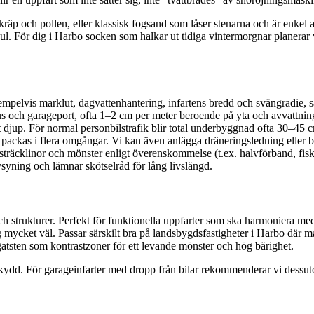
kräp och pollen, eller klassisk fogsand som låser stenarna och är enkel a
jul. För dig i Harbo socken som halkar ut tidiga vintermorgnar planerar 
empelvis marklut, dagvattenhantering, infartens bredd och svängradie, 
 hus och garageport, ofta 1–2 cm per meter beroende på yta och avvattnin
sat djup. För normal personbilstrafik blir total underbyggnad ofta 30–45
h packas i flera omgångar. Vi kan även anlägga dräneringsledning eller 
sträcklinor och mönster enligt överenskommelse (t.ex. halvförband, fis
syning och lämnar skötselråd för lång livslängd.
ch strukturer. Perfekt för funktionella uppfarter som ska harmoniera me
ing mycket väl. Passar särskilt bra på landsbygdsfastigheter i Harbo där m
atsten som kontrastzoner för ett levande mönster och hög bärighet.
kskydd. För garageinfarter med dropp från bilar rekommenderar vi dessuto