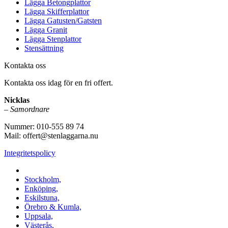
Lägga Betongplattor
Lägga Skifferplattor
Lägga Gatusten/Gatsten
Lägga Granit
Lägga Stenplattor
Stensättning
Kontakta oss
Kontakta oss idag för en fri offert.
Nicklas
–
Samordnare
Nummer: 010-555 89 74
Mail: offert@stenlaggarna.nu
Integritetspolicy
Vi utför Stenläggning i b.la:
Stockholm,
Enköping,
Eskilstuna,
Örebro & Kumla,
Uppsala,
Västerås,