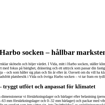
 Harbo socken – hållbar marksten
enklar skötseln och höjer värdet. I Vida, mitt i Harbo socken, ställer kl
infart med fokus på bärighet, dränering och ett uttryck som passar din fas
ja – och som håller sig plan och fin år efter år. Oavsett om du vill ha kl
adsfritt platsbesök i Vida och övriga Harbo socken – vi tar fram en tydl
tryggt utfört och anpassat för klimatet
dimensionerar vi förstärkningslager och bärlager efter belastning (personb
 0–63 mm förstärkningslager och 0–32 mm bärlager) och packar med vibrat
 blir en uppfart som inte sätter sig, inte ”tvättbrädes” av snöröjningsma