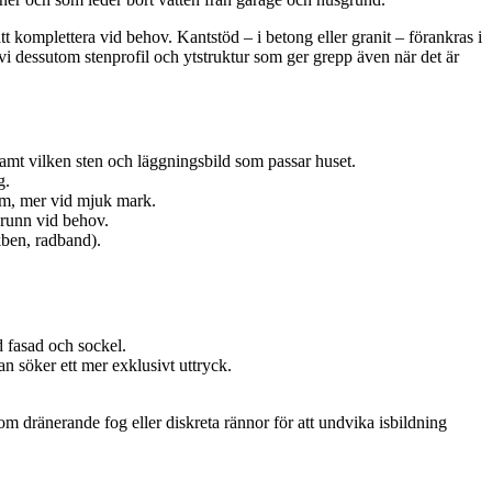
tt komplettera vid behov. Kantstöd – i betong eller granit – förankras i
vi dessutom stenprofil och ytstruktur som ger grepp även när det är
samt vilken sten och läggningsbild som passar huset.
g.
 cm, mer vid mjuk mark.
brunn vid behov.
kben, radband).
d fasad och sockel.
an söker ett mer exklusivt uttryck.
m dränerande fog eller diskreta rännor för att undvika isbildning