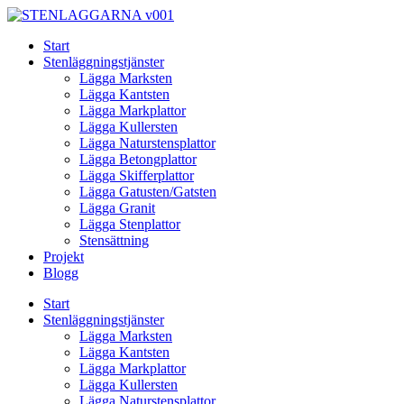
Skip
to
Start
content
Stenläggningstjänster
Lägga Marksten
Lägga Kantsten
Lägga Markplattor
Lägga Kullersten
Lägga Naturstensplattor
Lägga Betongplattor
Lägga Skifferplattor
Lägga Gatusten/Gatsten
Lägga Granit
Lägga Stenplattor
Stensättning
Projekt
Blogg
Start
Stenläggningstjänster
Lägga Marksten
Lägga Kantsten
Lägga Markplattor
Lägga Kullersten
Lägga Naturstensplattor