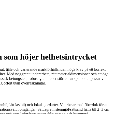
 som höjer helhetsintrycket
imat, tjäle och varierande markförhållanden höga krav på ett korrekt
tighet. Med noggrant underarbete, rätt materialdimensioner och ett öga
assisk betongsten, robust granit eller större markplattor anpassar vi
ig offert utan överraskningar.
il, lätt lastbil) och lokala jordarter. Vi arbetar med fiberduk för att
ionsvält i omgångar. Sättlagret i stenmjöl/sättsand hålls till 2–3 cm
skiner och som leder bort vatten från garage och husgrund.