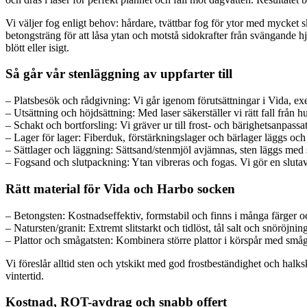
Vi väljer fog enligt behov: hårdare, tvättbar fog för ytor med mycket s
betongsträng för att låsa ytan och motstå sidokrafter från svängande h
blött eller isigt.
Så går vår stenläggning av uppfarter till
– Platsbesök och rådgivning: Vi går igenom förutsättningar i Vida, ex
– Utsättning och höjdsättning: Med laser säkerställer vi rätt fall från
– Schakt och bortforsling: Vi gräver ur till frost- och bärighetsanpas
– Lager för lager: Fiberduk, förstärkningslager och bärlager läggs oc
– Sättlager och läggning: Sättsand/stenmjöl avjämnas, sten läggs med 
– Fogsand och slutpackning: Ytan vibreras och fogas. Vi gör en slutav
Rätt material för Vida och Harbo socken
– Betongsten: Kostnadseffektiv, formstabil och finns i många färger o
– Natursten/granit: Extremt slitstarkt och tidlöst, tål salt och snöröjn
– Plattor och smågatsten: Kombinera större plattor i körspår med småg
Vi föreslår alltid sten och ytskikt med god frostbeständighet och hal
vintertid.
Kostnad, ROT-avdrag och snabb offert