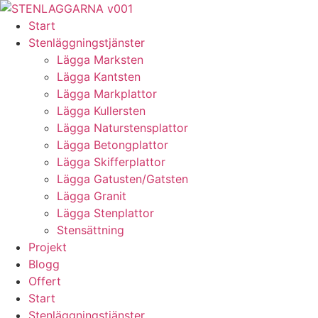
Skip
to
Start
content
Stenläggningstjänster
Lägga Marksten
Lägga Kantsten
Lägga Markplattor
Lägga Kullersten
Lägga Naturstensplattor
Lägga Betongplattor
Lägga Skifferplattor
Lägga Gatusten/Gatsten
Lägga Granit
Lägga Stenplattor
Stensättning
Projekt
Blogg
Offert
Start
Stenläggningstjänster