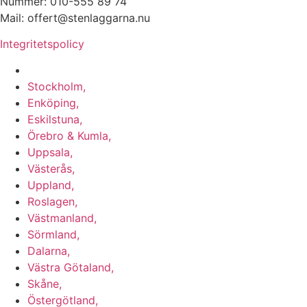
Nummer: 010-555 89 74
Mail: offert@stenlaggarna.nu
Integritetspolicy
Vi utför Stenläggning i b.la:
Stockholm,
Enköping,
Eskilstuna,
Örebro & Kumla,
Uppsala,
Västerås,
Uppland,
Roslagen,
Västmanland,
Sörmland,
Dalarna,
Västra Götaland,
Skåne,
Östergötland,