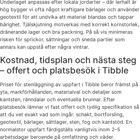
Underlaget anpassas efter lokala jordarter – där lerhalt är
hög bygger vi ofta något kraftigare bärlager och använder
geotextil för att undvika att material blandas och tappar
bärighet. Tjälskjutning motverkas med korrekt kornstorlek,
dränerande lager och bra packning. På så vis minimeras
risken för sprickor, sättningar och sneda partier som
annars kan uppstå efter några vintrar.
Kostnad, tidsplan och nästa steg
– offert och platsbesök i Tibble
Priset för stenläggning av uppfart i Tibble beror främst på
yta, markförhållanden, materialval och detaljer som
kantsten, ränndalar och eventuella brunnar. Efter
platsbesök lämnar vi fast offert och tydlig specifikation så
att du vet exakt vad som ingår: schakt, bortforsling,
geotextil, bärlager, sättlager, sten, fog och kantstöd. En
normalstor uppfart färdigställs vanligtvis inom 2–5
arbetsdagar beroende på omfattning och väder.