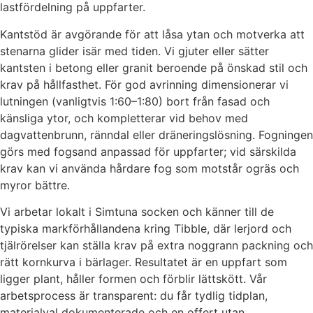
lastfördelning på uppfarter.
Kantstöd är avgörande för att låsa ytan och motverka att
stenarna glider isär med tiden. Vi gjuter eller sätter
kantsten i betong eller granit beroende på önskad stil och
krav på hållfasthet. För god avrinning dimensionerar vi
lutningen (vanligtvis 1:60–1:80) bort från fasad och
känsliga ytor, och kompletterar vid behov med
dagvattenbrunn, ränndal eller dräneringslösning. Fogningen
görs med fogsand anpassad för uppfarter; vid särskilda
krav kan vi använda hårdare fog som motstår ogräs och
myror bättre.
Vi arbetar lokalt i Simtuna socken och känner till de
typiska markförhållandena kring Tibble, där lerjord och
tjälrörelser kan ställa krav på extra noggrann packning och
rätt kornkurva i bärlager. Resultatet är en uppfart som
ligger plant, håller formen och förblir lättskött. Vår
arbetsprocess är transparent: du får tydlig tidplan,
materialval dokumenterade och en offert utan