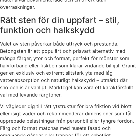
överraskningar.
Rätt sten för din uppfart – stil,
funktion och halkskydd
Valet av sten påverkar både uttryck och prestanda.
Betongsten är ett populärt och prisvärt alternativ med
många färger, ytor och format, perfekt för mönster som
halvförband eller fiskben som klarar vridande bilhjul. Granit
ger en exklusiv och extremt slitstark yta med låg
vattenabsorption och naturligt halkskydd – utmärkt där
snö och is är vanligt. Marktegel kan vara ett karaktärsfullt
val med levande färgtoner.
Vi vägleder dig till rätt ytstruktur för bra friktion vid blött
eller isigt väder och rekommenderar dimensioner som tål
upprepade belastningar från personbil eller tyngre fordon.
Färg och format matchas med husets fasad och
omgivande gångar eller trappor för ett enhetligt