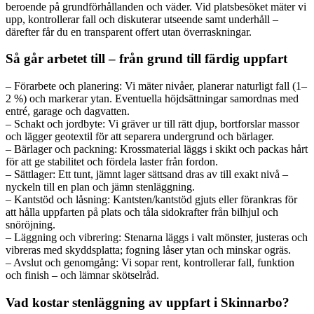
beroende på grundförhållanden och väder. Vid platsbesöket mäter vi
upp, kontrollerar fall och diskuterar utseende samt underhåll –
därefter får du en transparent offert utan överraskningar.
Så går arbetet till – från grund till färdig uppfart
– Förarbete och planering: Vi mäter nivåer, planerar naturligt fall (1–
2 %) och markerar ytan. Eventuella höjdsättningar samordnas med
entré, garage och dagvatten.
– Schakt och jordbyte: Vi gräver ur till rätt djup, bortforslar massor
och lägger geotextil för att separera undergrund och bärlager.
– Bärlager och packning: Krossmaterial läggs i skikt och packas hårt
för att ge stabilitet och fördela laster från fordon.
– Sättlager: Ett tunt, jämnt lager sättsand dras av till exakt nivå –
nyckeln till en plan och jämn stenläggning.
– Kantstöd och låsning: Kantsten/kantstöd gjuts eller förankras för
att hålla uppfarten på plats och tåla sidokrafter från bilhjul och
snöröjning.
– Läggning och vibrering: Stenarna läggs i valt mönster, justeras och
vibreras med skyddsplatta; fogning låser ytan och minskar ogräs.
– Avslut och genomgång: Vi sopar rent, kontrollerar fall, funktion
och finish – och lämnar skötselråd.
Vad kostar stenläggning av uppfart i Skinnarbo?