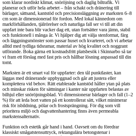
som klarar nordiskt klimat, snöröjning och daglig biltrafik. Vi
planerar och utför hela arbetet – från schakt och dränering till
bärlager, sättsand, kantstöd och precisionsläggning av marksten 6–8
cm som är dimensionerad för fordon. Med lokal kännedom om
markförhållanden, tjälrörelser och naturliga fall ser vi till att din
uppfart inte bara blir vacker dag ett, utan fortsätter vara jämn, stabil
och funktionell i många år. Vi hjälper dig att välja stenformat, färg
och läggningsmönster som passar huset och kvarteret, och vi arbetar
alltid med tydliga tidsramar, material av hög kvalitet och noggrant
utförande. Boka gärna ett kostnadsfritt platsbesök i Skinnarbo så tar
vi fram ett förslag med fast pris och hållbar lösning anpassad till din
tomt.
Marksten är ett smart val för uppfarter: den tål punktlaster, kan
läggas med dränerande uppbyggnad och går att justera eller
komplettera vid behov. Rätt etablerade kantstöd håller ytan på plats
och minskar risken för sättningar i kanter när uppfarten belastas av
bilhjul eller snöröjningsblad. Vi dimensionerar bärlager och fall (1–2
%) för att leda bort vatten på ett kontrollerat sätt, vilket minimerar
risk för isbildning, pölar och frostsprängning. För dig som vill
prioritera miljö och dagvattenhantering finns även permeabla
markstensalternativ.
Funktion och estetik går hand i hand. Oavsett om du föredrar
klassiskt smågatstensuttryck, rektangulära betongstenar i