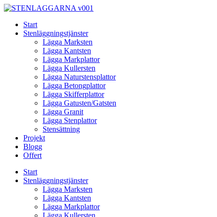
Skip
to
Start
content
Stenläggningstjänster
Lägga Marksten
Lägga Kantsten
Lägga Markplattor
Lägga Kullersten
Lägga Naturstensplattor
Lägga Betongplattor
Lägga Skifferplattor
Lägga Gatusten/Gatsten
Lägga Granit
Lägga Stenplattor
Stensättning
Projekt
Blogg
Offert
Start
Stenläggningstjänster
Lägga Marksten
Lägga Kantsten
Lägga Markplattor
Lägga Kullersten