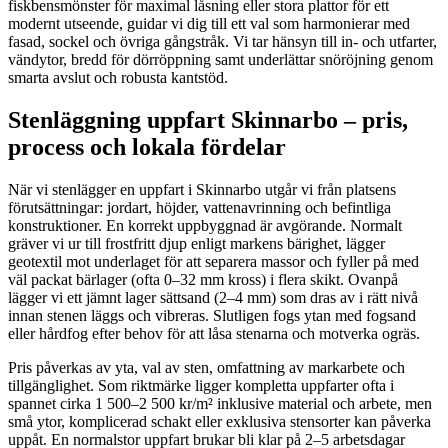
fiskbensmönster för maximal låsning eller stora plattor för ett
modernt utseende, guidar vi dig till ett val som harmonierar med
fasad, sockel och övriga gångstråk. Vi tar hänsyn till in- och utfarter,
vändytor, bredd för dörröppning samt underlättar snöröjning genom
smarta avslut och robusta kantstöd.
Stenläggning uppfart Skinnarbo – pris,
process och lokala fördelar
När vi stenlägger en uppfart i Skinnarbo utgår vi från platsens
förutsättningar: jordart, höjder, vattenavrinning och befintliga
konstruktioner. En korrekt uppbyggnad är avgörande. Normalt
gräver vi ur till frostfritt djup enligt markens bärighet, lägger
geotextil mot underlaget för att separera massor och fyller på med
väl packat bärlager (ofta 0–32 mm kross) i flera skikt. Ovanpå
lägger vi ett jämnt lager sättsand (2–4 mm) som dras av i rätt nivå
innan stenen läggs och vibreras. Slutligen fogs ytan med fogsand
eller hårdfog efter behov för att låsa stenarna och motverka ogräs.
Pris påverkas av yta, val av sten, omfattning av markarbete och
tillgänglighet. Som riktmärke ligger kompletta uppfarter ofta i
spannet cirka 1 500–2 500 kr/m² inklusive material och arbete, men
små ytor, komplicerad schakt eller exklusiva stensorter kan påverka
uppåt. En normalstor uppfart brukar bli klar på 2–5 arbetsdagar