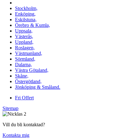
Vi utför Stenläggning i b.la:
Stockholm,
Enköping,
Eskilstuna,
Örebro & Kumla,
Uppsala,
Västerås,
Uppland,
Roslagen,
Västmanland,
Sörmland,
Dalarna,
Västra Götaland,
Skåne,
Östergötland,
Jönköping & Småland.
Fri Offert
Sitemap
Vill du bli kontaktad?
Kontakta mig