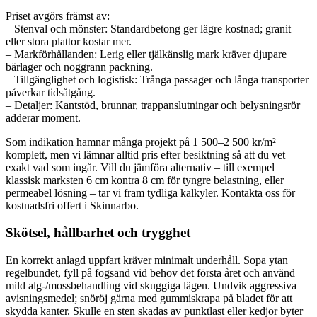
Priset avgörs främst av:
– Stenval och mönster: Standardbetong ger lägre kostnad; granit
eller stora plattor kostar mer.
– Markförhållanden: Lerig eller tjälkänslig mark kräver djupare
bärlager och noggrann packning.
– Tillgänglighet och logistisk: Trånga passager och långa transporter
påverkar tidsåtgång.
– Detaljer: Kantstöd, brunnar, trappanslutningar och belysningsrör
adderar moment.
Som indikation hamnar många projekt på 1 500–2 500 kr/m²
komplett, men vi lämnar alltid pris efter besiktning så att du vet
exakt vad som ingår. Vill du jämföra alternativ – till exempel
klassisk marksten 6 cm kontra 8 cm för tyngre belastning, eller
permeabel lösning – tar vi fram tydliga kalkyler. Kontakta oss för
kostnadsfri offert i Skinnarbo.
Skötsel, hållbarhet och trygghet
En korrekt anlagd uppfart kräver minimalt underhåll. Sopa ytan
regelbundet, fyll på fogsand vid behov det första året och använd
mild alg-/mossbehandling vid skuggiga lägen. Undvik aggressiva
avisningsmedel; snöröj gärna med gummiskrapa på bladet för att
skydda kanter. Skulle en sten skadas av punktlast eller kedjor byter