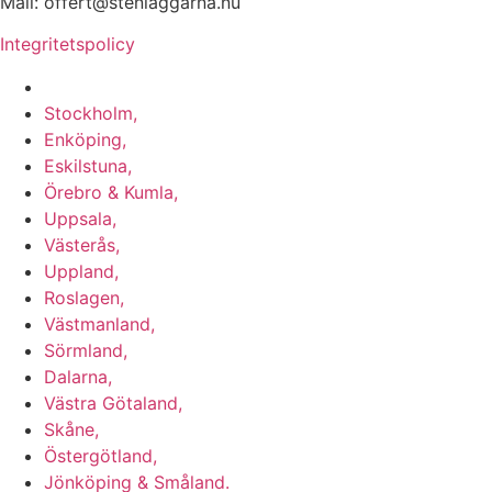
Mail: offert@stenlaggarna.nu
Integritetspolicy
Vi utför Stenläggning i b.la:
Stockholm,
Enköping,
Eskilstuna,
Örebro & Kumla,
Uppsala,
Västerås,
Uppland,
Roslagen,
Västmanland,
Sörmland,
Dalarna,
Västra Götaland,
Skåne,
Östergötland,
Jönköping & Småland.