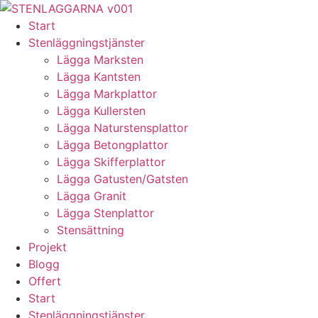
Skip
to
Start
content
Stenläggningstjänster
Lägga Marksten
Lägga Kantsten
Lägga Markplattor
Lägga Kullersten
Lägga Naturstensplattor
Lägga Betongplattor
Lägga Skifferplattor
Lägga Gatusten/Gatsten
Lägga Granit
Lägga Stenplattor
Stensättning
Projekt
Blogg
Offert
Start
Stenläggningstjänster