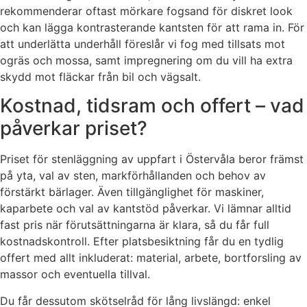
rekommenderar oftast mörkare fogsand för diskret look
och kan lägga kontrasterande kantsten för att rama in. För
att underlätta underhåll föreslår vi fog med tillsats mot
ogräs och mossa, samt impregnering om du vill ha extra
skydd mot fläckar från bil och vägsalt.
Kostnad, tidsram och offert – vad
påverkar priset?
Priset för stenläggning av uppfart i Östervåla beror främst
på yta, val av sten, markförhållanden och behov av
förstärkt bärlager. Även tillgänglighet för maskiner,
kaparbete och val av kantstöd påverkar. Vi lämnar alltid
fast pris när förutsättningarna är klara, så du får full
kostnadskontroll. Efter platsbesiktning får du en tydlig
offert med allt inkluderat: material, arbete, bortforsling av
massor och eventuella tillval.
Du får dessutom skötselråd för lång livslängd: enkel