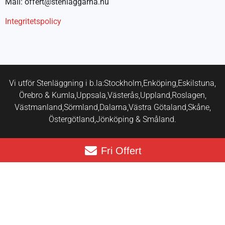
Mail: offert@stenlaggarna.nu
Integritetspolicy
Vi utför Stenläggning i b.la:
Stockholm,
Enköping,
Eskilstuna,
Örebro & Kumla,
Uppsala,
Västerås,
Uppland,
Roslagen,
Västmanland,
Sörmland,
Dalarna,
Västra Götaland,
Skåne,
Östergötland,
Jönköping & Småland.
Fri Offert