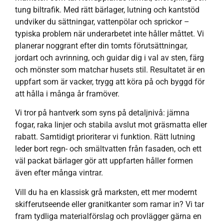
tung biltrafik. Med rätt bärlager, lutning och kantstöd
undviker du sättningar, vattenpölar och sprickor –
typiska problem när underarbetet inte håller måttet. Vi
planerar noggrant efter din tomts förutsättningar,
jordart och avrinning, och guidar dig i val av sten, färg
och mönster som matchar husets stil. Resultatet är en
uppfart som är vacker, trygg att köra på och byggd för
att hålla i många år framöver.
Vi tror på hantverk som syns på detaljnivå: jämna
fogar, raka linjer och stabila avslut mot gräsmatta eller
rabatt. Samtidigt prioriterar vi funktion. Rätt lutning
leder bort regn- och smältvatten från fasaden, och ett
väl packat bärlager gör att uppfarten håller formen
även efter många vintrar.
Vill du ha en klassisk grå marksten, ett mer modernt
skifferutseende eller granitkanter som ramar in? Vi tar
fram tydliga materialförslag och provlägger gärna en