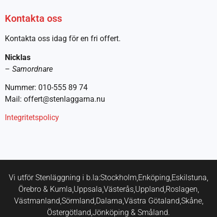
Kontakta oss
Kontakta oss idag för en fri offert.
Nicklas
–
Samordnare
Nummer: 010-555 89 74
Mail: offert@stenlaggarna.nu
Integritetspolicy
Vi utför Stenläggning i b.la:
Stockholm,
Enköping,
Eskilstuna,
Örebro & Kumla,
Uppsala,
Västerås,
Uppland,
Roslagen,
Västmanland,
Sörmland,
Dalarna,
Västra Götaland,
Skåne,
Östergötland,
Jönköping & Småland.