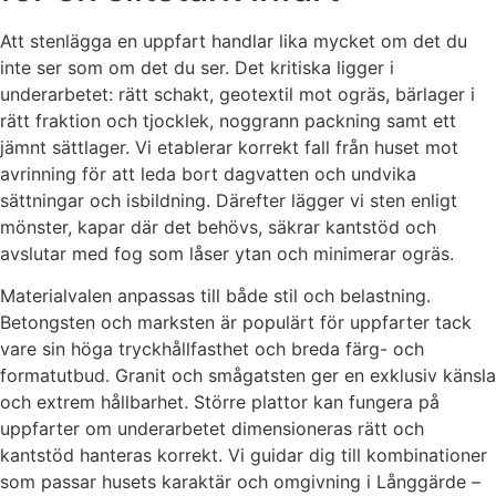
Att stenlägga en uppfart handlar lika mycket om det du
inte ser som om det du ser. Det kritiska ligger i
underarbetet: rätt schakt, geotextil mot ogräs, bärlager i
rätt fraktion och tjocklek, noggrann packning samt ett
jämnt sättlager. Vi etablerar korrekt fall från huset mot
avrinning för att leda bort dagvatten och undvika
sättningar och isbildning. Därefter lägger vi sten enligt
mönster, kapar där det behövs, säkrar kantstöd och
avslutar med fog som låser ytan och minimerar ogräs.
Materialvalen anpassas till både stil och belastning.
Betongsten och marksten är populärt för uppfarter tack
vare sin höga tryckhållfasthet och breda färg- och
formatutbud. Granit och smågatsten ger en exklusiv känsla
och extrem hållbarhet. Större plattor kan fungera på
uppfarter om underarbetet dimensioneras rätt och
kantstöd hanteras korrekt. Vi guidar dig till kombinationer
som passar husets karaktär och omgivning i Långgärde –