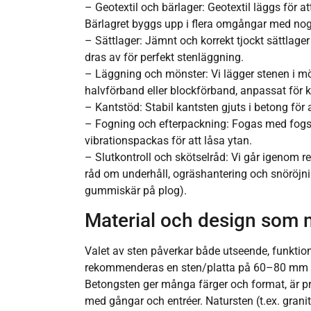
– Geotextil och bärlager: Geotextil läggs för at
Bärlagret byggs upp i flera omgångar med no
– Sättlager: Jämnt och korrekt tjockt sättlager
dras av för perfekt stenläggning.
– Läggning och mönster: Vi lägger stenen i m
halvförband eller blockförband, anpassat för k
– Kantstöd: Stabil kantsten gjuts i betong för 
– Fogning och efterpackning: Fogas med fogs
vibrationspackas för att låsa ytan.
– Slutkontroll och skötselråd: Vi går igenom r
råd om underhåll, ogräshantering och snöröj
gummiskär på plog).
Material och design som 
Valet av sten påverkar både utseende, funktion
rekommenderas en sten/platta på 60–80 mm för 
Betongsten ger många färger och format, är pr
med gångar och entréer. Natursten (t.ex. granit) 