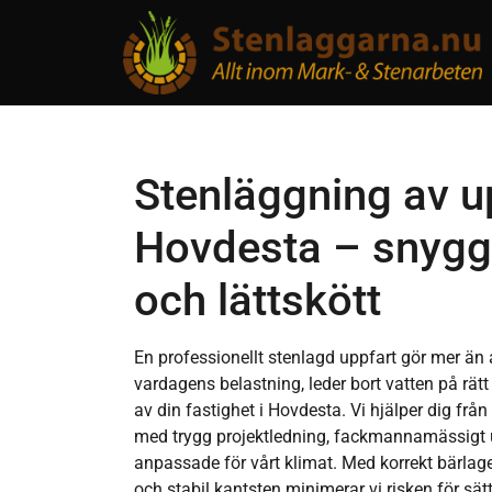
Stenläggning av up
Hovdesta – snygg,
och lättskött
En professionellt stenlagd uppfart gör mer än a
vardagens belastning, leder bort vatten på rätt
av din fastighet i Hovdesta. Vi hjälper dig från f
med trygg projektledning, fackmannamässigt 
anpassade för vårt klimat. Med korrekt bärlager
och stabil kantsten minimerar vi risken för sä