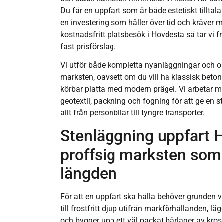
Du får en uppfart som är både estetiskt tilltal
en investering som håller över tid och kräver m
kostnadsfritt platsbesök i Hovdesta så tar vi f
fast prisförslag.
Vi utför både kompletta nyanläggningar och o
marksten, oavsett om du vill ha klassisk betong
körbar platta med modern prägel. Vi arbetar 
geotextil, packning och fogning för att ge en s
allt från personbilar till tyngre transporter.
Stenläggning uppfart 
proffsig marksten som 
längden
För att en uppfart ska hålla behöver grunden v
till frostfritt djup utifrån markförhållanden, lä
och bygger upp ett väl packat bärlager av kross