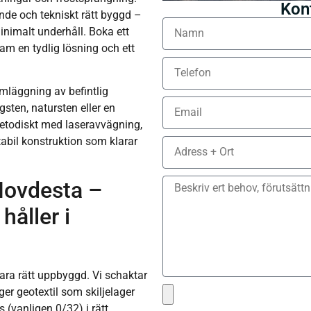
Kon
ande och tekniskt rätt byggd –
inimalt underhåll. Boka ett
ram en tydlig lösning och ett
mläggning av befintlig
sten, natursten eller en
metodiskt med laseravvägning,
tabil konstruktion som klarar
Hovdesta –
håller i
ara rätt uppbyggd. Vi schaktar
gger geotextil som skiljelager
 (vanligen 0/32) i rätt