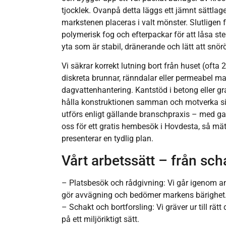
tjocklek. Ovanpå detta läggs ett jämnt sättla
markstenen placeras i valt mönster. Slutligen 
polymerisk fog och efterpackar för att låsa ste
yta som är stabil, dränerande och lätt att snörö
Vi säkrar korrekt lutning bort från huset (ofta
diskreta brunnar, ränndalar eller permeabel ma
dagvattenhantering. Kantstöd i betong eller gra
hålla konstruktionen samman och motverka sid
utförs enligt gällande branschpraxis – med ga
oss för ett gratis hembesök i Hovdesta, så mät
presenterar en tydlig plan.
Vårt arbetssätt – från scha
– Platsbesök och rådgivning: Vi går igenom an
gör avvägning och bedömer markens bärighet
– Schakt och bortforsling: Vi gräver ur till rät
på ett miljöriktigt sätt.