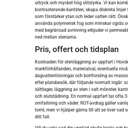
uttryck och mycket hög slitstyrka. Vi kan ko
kontrasterande kantsten, skapa diskreta linjer
som förstärker ytan och leder vatten rätt. Öns
använda polymerisk fog som minskar ogräs o
med begränsad avrinning erbjuder vi permeabla
ned mellan stenarna.
Pris, offert och tidsplan
Kostnaden för stenläggning av uppfart i Hovd
markförhållanden, materialval, eventuella nivås
dagvattenlösningar och bortforsling av massor.
efter platsbesök, där följande normalt ingår: sc
sättlager, läggning av sten i valt mönster, kan
och slutstädning. En normal uppfart tar ofta
omfattning och väder. ROT-avdrag gäller vanlig
tomt, men vi hjälper gärna till att se över vad 
ditt fall.
Vill du veta vad din uppfart skulle kosta och h