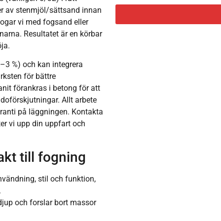
ger av stenmjöl/sättsand innan
fogar vi med fogsand eller
narna. Resultatet är en körbar
ja.
 2–3 %) och kan integrera
rksten för bättre
nit förankras i betong för att
oförskjutningar. Allt arbete
ranti på läggningen. Kontakta
er vi upp din uppfart och
kt till fogning
vändning, stil och funktion,
.
t djup och forslar bort massor