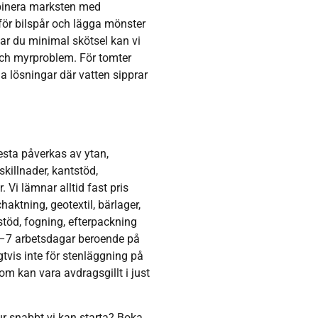
mbinera marksten med
 för bilspår och lägga mönster
kar du minimal skötsel kan vi
ch myrproblem. För tomter
 lösningar där vatten sipprar
esta påverkas av ytan,
killnader, kantstöd,
 Vi lämnar alltid fast pris
haktning, geotextil, bärlager,
tstöd, fogning, efterpackning
 3–7 arbetsdagar beroende på
tvis inte för stenläggning på
som kan vara avdragsgillt i just
ur snabbt vi kan starta? Boka