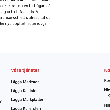
s eller skicka en förfrågan så
ag och ett fast pris. Vi
eranser och ett slutresultat du
a din nya uppfart redan idag?
Våra tjänster
Ko
m
Kon
Lägga Marksten
Nic
Lägga Kantsten
–
S
Lägga Markplattor
för
Nu
Lägga Kullersten