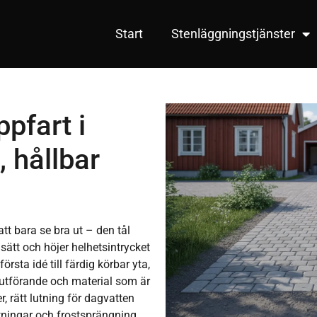
Start
Stenläggningstjänster
pfart i
 hållbar
tt bara se bra ut – den tål
 sätt och höjer helhetsintrycket
örsta idé till färdig körbar yta,
utförande och material som är
, rätt lutning för dagvatten
ttningar och frostsprängning.