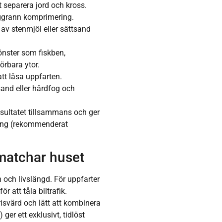
t separera jord och kross.
ggrann komprimering.
 av stenmjöl eller sättsand
önster som fiskben,
örbara ytor.
att låsa uppfarten.
and eller hårdfog och
esultatet tillsammans och ger
ning (rekommenderat
matchar huset
 och livslängd. För uppfarter
att tåla biltrafik.
isvärd och lätt att kombinera
ger ett exklusivt, tidlöst