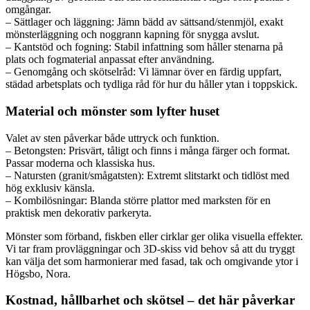
omgångar.
– Sättlager och läggning: Jämn bädd av sättsand/stenmjöl, exakt
mönsterläggning och noggrann kapning för snygga avslut.
– Kantstöd och fogning: Stabil infattning som håller stenarna på
plats och fogmaterial anpassat efter användning.
– Genomgång och skötselråd: Vi lämnar över en färdig uppfart,
städad arbetsplats och tydliga råd för hur du håller ytan i toppskick.
Material och mönster som lyfter huset
Valet av sten påverkar både uttryck och funktion.
– Betongsten: Prisvärt, tåligt och finns i många färger och format.
Passar moderna och klassiska hus.
– Natursten (granit/smågatsten): Extremt slitstarkt och tidlöst med
hög exklusiv känsla.
– Kombilösningar: Blanda större plattor med marksten för en
praktisk men dekorativ parkeryta.
Mönster som förband, fiskben eller cirklar ger olika visuella effekter.
Vi tar fram provläggningar och 3D-skiss vid behov så att du tryggt
kan välja det som harmonierar med fasad, tak och omgivande ytor i
Högsbo, Nora.
Kostnad, hållbarhet och skötsel – det här påverkar