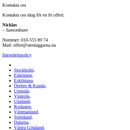
Kontakta oss
Kontakta oss idag för en fri offert.
Nicklas
–
Samordnare
Nummer: 010-555 89 74
Mail: offert@stenlaggarna.nu
Integritetspolicy
Vi utför Stenläggning i b.la:
Stockholm,
Enköping,
Eskilstuna,
Örebro & Kumla,
Uppsala,
Västerås,
Uppland,
Roslagen,
Västmanland,
Sörmland,
Dalarna,
Västra Götaland,