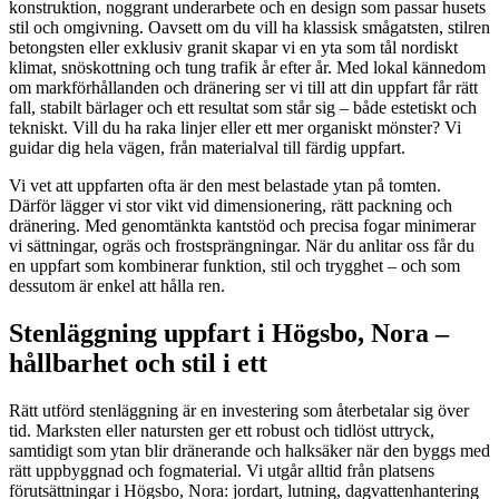
konstruktion, noggrant underarbete och en design som passar husets
stil och omgivning. Oavsett om du vill ha klassisk smågatsten, stilren
betongsten eller exklusiv granit skapar vi en yta som tål nordiskt
klimat, snöskottning och tung trafik år efter år. Med lokal kännedom
om markförhållanden och dränering ser vi till att din uppfart får rätt
fall, stabilt bärlager och ett resultat som står sig – både estetiskt och
tekniskt. Vill du ha raka linjer eller ett mer organiskt mönster? Vi
guidar dig hela vägen, från materialval till färdig uppfart.
Vi vet att uppfarten ofta är den mest belastade ytan på tomten.
Därför lägger vi stor vikt vid dimensionering, rätt packning och
dränering. Med genomtänkta kantstöd och precisa fogar minimerar
vi sättningar, ogräs och frostsprängningar. När du anlitar oss får du
en uppfart som kombinerar funktion, stil och trygghet – och som
dessutom är enkel att hålla ren.
Stenläggning uppfart i Högsbo, Nora –
hållbarhet och stil i ett
Rätt utförd stenläggning är en investering som återbetalar sig över
tid. Marksten eller natursten ger ett robust och tidlöst uttryck,
samtidigt som ytan blir dränerande och halksäker när den byggs med
rätt uppbyggnad och fogmaterial. Vi utgår alltid från platsens
förutsättningar i Högsbo, Nora: jordart, lutning, dagvattenhantering