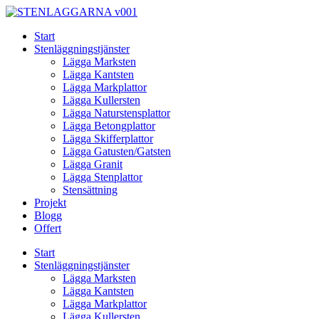
Skip
to
Start
content
Stenläggningstjänster
Lägga Marksten
Lägga Kantsten
Lägga Markplattor
Lägga Kullersten
Lägga Naturstensplattor
Lägga Betongplattor
Lägga Skifferplattor
Lägga Gatusten/Gatsten
Lägga Granit
Lägga Stenplattor
Stensättning
Projekt
Blogg
Offert
Start
Stenläggningstjänster
Lägga Marksten
Lägga Kantsten
Lägga Markplattor
Lägga Kullersten