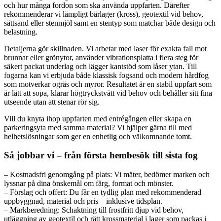
och hur många fordon som ska använda uppfarten. Därefter
rekommenderar vi lämpligt bärlager (kross), geotextil vid behov,
sättsand eller stenmjöl samt en stentyp som matchar både design och
belastning.
Detaljerna gör skillnaden. Vi arbetar med laser för exakta fall mot
brunnar eller grönytor, använder vibrationsplatta i flera steg för
säkert packat underlag och lägger kantstöd som låser ytan. Till
fogarna kan vi erbjuda både klassisk fogsand och modern hårdfog
som motverkar ogräs och myror. Resultatet är en stabil uppfart som
är lätt att sopa, klarar högtryckstvätt vid behov och behåller sitt fina
utseende utan att stenar rör sig.
Vill du knyta ihop uppfarten med entrégången eller skapa en
parkeringsyta med samma material? Vi hjälper gärna till med
helhetslösningar som ger en enhetlig och välkomnande tomt.
Så jobbar vi – från första hembesök till sista fog
– Kostnadsfri genomgång på plats: Vi mäter, bedömer marken och
lyssnar på dina önskemål om färg, format och mönster.
– Förslag och offert: Du får en tydlig plan med rekommenderad
uppbyggnad, material och pris – inklusive tidsplan.
– Markberedning: Schaktning till frostfritt djup vid behov,
utläggning av geotextil och rätt krossmaterial i lager som packas i