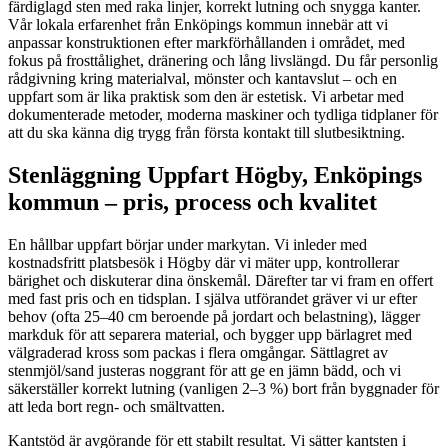
färdiglagd sten med raka linjer, korrekt lutning och snygga kanter.
Vår lokala erfarenhet från Enköpings kommun innebär att vi
anpassar konstruktionen efter markförhållanden i området, med
fokus på frosttålighet, dränering och lång livslängd. Du får personlig
rådgivning kring materialval, mönster och kantavslut – och en
uppfart som är lika praktisk som den är estetisk. Vi arbetar med
dokumenterade metoder, moderna maskiner och tydliga tidplaner för
att du ska känna dig trygg från första kontakt till slutbesiktning.
Stenläggning Uppfart Högby, Enköpings
kommun – pris, process och kvalitet
En hållbar uppfart börjar under markytan. Vi inleder med
kostnadsfritt platsbesök i Högby där vi mäter upp, kontrollerar
bärighet och diskuterar dina önskemål. Därefter tar vi fram en offert
med fast pris och en tidsplan. I själva utförandet gräver vi ur efter
behov (ofta 25–40 cm beroende på jordart och belastning), lägger
markduk för att separera material, och bygger upp bärlagret med
välgraderad kross som packas i flera omgångar. Sättlagret av
stenmjöl/sand justeras noggrant för att ge en jämn bädd, och vi
säkerställer korrekt lutning (vanligen 2–3 %) bort från byggnader för
att leda bort regn- och smältvatten.
Kantstöd är avgörande för ett stabilt resultat. Vi sätter kantsten i