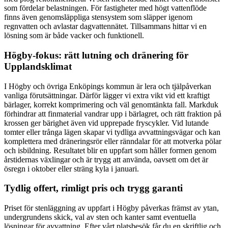
som fördelar belastningen. För fastigheter med högt vattenflöde
finns även genomsläppliga stensystem som släpper igenom
regnvatten och avlastar dagvattennätet. Tillsammans hittar vi en
lösning som är både vacker och funktionell.
Högby-fokus: rätt lutning och dränering för
Upplandsklimat
I Högby och övriga Enköpings kommun är lera och tjälpåverkan
vanliga förutsättningar. Därför lägger vi extra vikt vid ett kraftigt
bärlager, korrekt komprimering och väl genomtänkta fall. Markduk
förhindrar att finmaterial vandrar upp i bärlagret, och rätt fraktion på
krossen ger bärighet även vid upprepade fryscykler. Vid lutande
tomter eller trånga lägen skapar vi tydliga avvattningsvägar och kan
komplettera med dräneringsrör eller ränndalar för att motverka pölar
och isbildning. Resultatet blir en uppfart som håller formen genom
årstidernas växlingar och är trygg att använda, oavsett om det är
ösregn i oktober eller sträng kyla i januari.
Tydlig offert, rimligt pris och trygg garanti
Priset för stenläggning av uppfart i Högby påverkas främst av ytan,
undergrundens skick, val av sten och kanter samt eventuella
lösningar för avvattning. Efter vårt platsbesök får du en skriftlig och