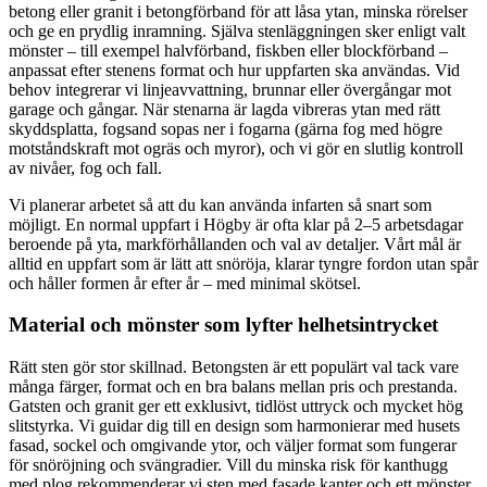
betong eller granit i betongförband för att låsa ytan, minska rörelser
och ge en prydlig inramning. Själva stenläggningen sker enligt valt
mönster – till exempel halvförband, fiskben eller blockförband –
anpassat efter stenens format och hur uppfarten ska användas. Vid
behov integrerar vi linjeavvattning, brunnar eller övergångar mot
garage och gångar. När stenarna är lagda vibreras ytan med rätt
skyddsplatta, fogsand sopas ner i fogarna (gärna fog med högre
motståndskraft mot ogräs och myror), och vi gör en slutlig kontroll
av nivåer, fog och fall.
Vi planerar arbetet så att du kan använda infarten så snart som
möjligt. En normal uppfart i Högby är ofta klar på 2–5 arbetsdagar
beroende på yta, markförhållanden och val av detaljer. Vårt mål är
alltid en uppfart som är lätt att snöröja, klarar tyngre fordon utan spår
och håller formen år efter år – med minimal skötsel.
Material och mönster som lyfter helhetsintrycket
Rätt sten gör stor skillnad. Betongsten är ett populärt val tack vare
många färger, format och en bra balans mellan pris och prestanda.
Gatsten och granit ger ett exklusivt, tidlöst uttryck och mycket hög
slitstyrka. Vi guidar dig till en design som harmonierar med husets
fasad, sockel och omgivande ytor, och väljer format som fungerar
för snöröjning och svängradier. Vill du minska risk för kanthugg
med plog rekommenderar vi sten med fasade kanter och ett mönster