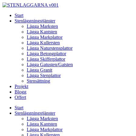
Skip
to
Start
content
Stenläggningstjänster
Lägga Marksten
Lägga Kantsten
Lägga Markplattor
Lägga Kullersten
Lägga Naturstensplattor
Lägga Betongplattor
Lägga Skifferplattor
Lägga Gatusten/Gatsten
Lägga Granit
Lägga Stenplattor
Stensättning
Projekt
Blogg
Offert
Start
Stenläggningstjänster
Lägga Marksten
Lägga Kantsten
Lägga Markplattor
Lägga Kullersten