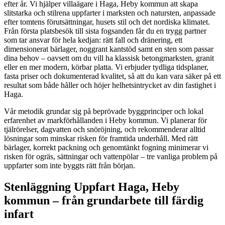
efter år. Vi hjälper villaägare i Haga, Heby kommun att skapa
slitstarka och stilrena uppfarter i marksten och natursten, anpassade
efter tomtens förutsättningar, husets stil och det nordiska klimatet.
Från första platsbesök till sista fogsanden får du en trygg partner
som tar ansvar för hela kedjan: rätt fall och dränering, ett
dimensionerat bärlager, noggrant kantstöd samt en sten som passar
dina behov – oavsett om du vill ha klassisk betongmarksten, granit
eller en mer modern, körbar platta. Vi erbjuder tydliga tidsplaner,
fasta priser och dokumenterad kvalitet, så att du kan vara säker på ett
resultat som både håller och höjer helhetsintrycket av din fastighet i
Haga.
Vår metodik grundar sig på beprövade byggprinciper och lokal
erfarenhet av markförhållanden i Heby kommun. Vi planerar för
tjälrörelser, dagvatten och snöröjning, och rekommenderar alltid
lösningar som minskar risken för framtida underhåll. Med rätt
bärlager, korrekt packning och genomtänkt fogning minimerar vi
risken för ogräs, sättningar och vattenpölar – tre vanliga problem på
uppfarter som inte byggts rätt från början.
Stenläggning Uppfart Haga, Heby
kommun – från grundarbete till färdig
infart