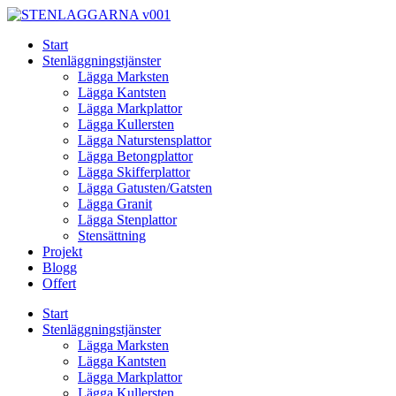
Skip
to
Start
content
Stenläggningstjänster
Lägga Marksten
Lägga Kantsten
Lägga Markplattor
Lägga Kullersten
Lägga Naturstensplattor
Lägga Betongplattor
Lägga Skifferplattor
Lägga Gatusten/Gatsten
Lägga Granit
Lägga Stenplattor
Stensättning
Projekt
Blogg
Offert
Start
Stenläggningstjänster
Lägga Marksten
Lägga Kantsten
Lägga Markplattor
Lägga Kullersten