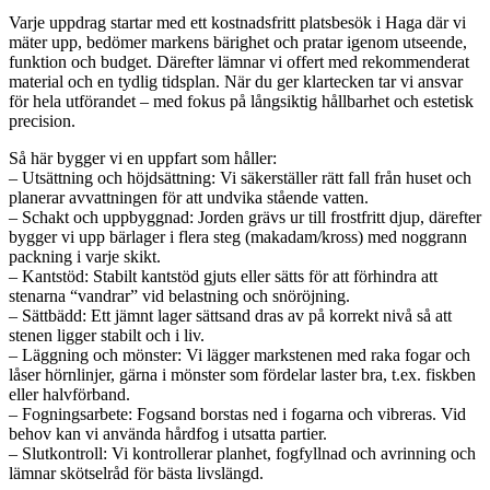
Varje uppdrag startar med ett kostnadsfritt platsbesök i Haga där vi
mäter upp, bedömer markens bärighet och pratar igenom utseende,
funktion och budget. Därefter lämnar vi offert med rekommenderat
material och en tydlig tidsplan. När du ger klartecken tar vi ansvar
för hela utförandet – med fokus på långsiktig hållbarhet och estetisk
precision.
Så här bygger vi en uppfart som håller:
– Utsättning och höjdsättning: Vi säkerställer rätt fall från huset och
planerar avvattningen för att undvika stående vatten.
– Schakt och uppbyggnad: Jorden grävs ur till frostfritt djup, därefter
bygger vi upp bärlager i flera steg (makadam/kross) med noggrann
packning i varje skikt.
– Kantstöd: Stabilt kantstöd gjuts eller sätts för att förhindra att
stenarna “vandrar” vid belastning och snöröjning.
– Sättbädd: Ett jämnt lager sättsand dras av på korrekt nivå så att
stenen ligger stabilt och i liv.
– Läggning och mönster: Vi lägger markstenen med raka fogar och
låser hörnlinjer, gärna i mönster som fördelar laster bra, t.ex. fiskben
eller halvförband.
– Fogningsarbete: Fogsand borstas ned i fogarna och vibreras. Vid
behov kan vi använda hårdfog i utsatta partier.
– Slutkontroll: Vi kontrollerar planhet, fogfyllnad och avrinning och
lämnar skötselråd för bästa livslängd.