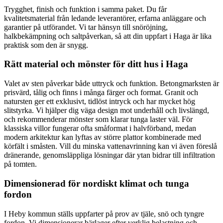
Trygghet, finish och funktion i samma paket. Du får
kvalitetsmaterial från ledande leverantörer, erfarna anläggare och
garantier på utförandet. Vi tar hänsyn till snöröjning,
halkbekämpning och saltpåverkan, så att din uppfart i Haga är lika
praktisk som den är snygg.
Rätt material och mönster för ditt hus i Haga
Valet av sten påverkar både uttryck och funktion. Betongmarksten är
prisvärd, tålig och finns i många färger och format. Granit och
natursten ger ett exklusivt, tidlöst intryck och har mycket hög
slitstyrka. Vi hjälper dig väga design mot underhåll och livslängd,
och rekommenderar mönster som klarar tunga laster väl. För
klassiska villor fungerar ofta småformat i halvförband, medan
modern arkitektur kan lyftas av större plattor kombinerade med
körfält i småsten. Vill du minska vattenavrinning kan vi även föreslå
dränerande, genomsläppliga lösningar där ytan bidrar till infiltration
på tomten.
Dimensionerad för nordiskt klimat och tunga
fordon
I Heby kommun ställs uppfarter på prov av tjäle, snö och tyngre
fordon. Vi dimensionerar bärlager efter verklig belastning och