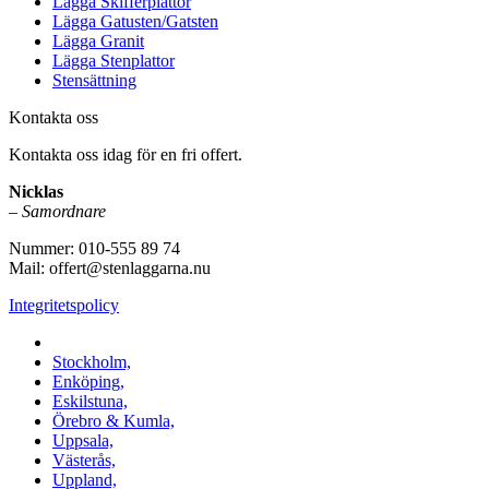
Lägga Skifferplattor
Lägga Gatusten/Gatsten
Lägga Granit
Lägga Stenplattor
Stensättning
Kontakta oss
Kontakta oss idag för en fri offert.
Nicklas
–
Samordnare
Nummer: 010-555 89 74
Mail: offert@stenlaggarna.nu
Integritetspolicy
Vi utför Stenläggning i b.la:
Stockholm,
Enköping,
Eskilstuna,
Örebro & Kumla,
Uppsala,
Västerås,
Uppland,