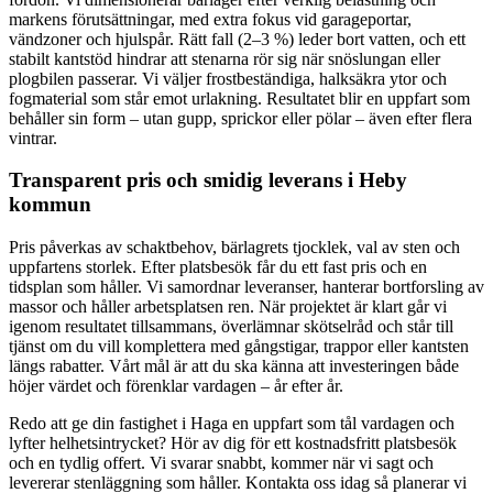
markens förutsättningar, med extra fokus vid garageportar,
vändzoner och hjulspår. Rätt fall (2–3 %) leder bort vatten, och ett
stabilt kantstöd hindrar att stenarna rör sig när snöslungan eller
plogbilen passerar. Vi väljer frostbeständiga, halksäkra ytor och
fogmaterial som står emot urlakning. Resultatet blir en uppfart som
behåller sin form – utan gupp, sprickor eller pölar – även efter flera
vintrar.
Transparent pris och smidig leverans i Heby
kommun
Pris påverkas av schaktbehov, bärlagrets tjocklek, val av sten och
uppfartens storlek. Efter platsbesök får du ett fast pris och en
tidsplan som håller. Vi samordnar leveranser, hanterar bortforsling av
massor och håller arbetsplatsen ren. När projektet är klart går vi
igenom resultatet tillsammans, överlämnar skötselråd och står till
tjänst om du vill komplettera med gångstigar, trappor eller kantsten
längs rabatter. Vårt mål är att du ska känna att investeringen både
höjer värdet och förenklar vardagen – år efter år.
Redo att ge din fastighet i Haga en uppfart som tål vardagen och
lyfter helhetsintrycket? Hör av dig för ett kostnadsfritt platsbesök
och en tydlig offert. Vi svarar snabbt, kommer när vi sagt och
levererar stenläggning som håller. Kontakta oss idag så planerar vi