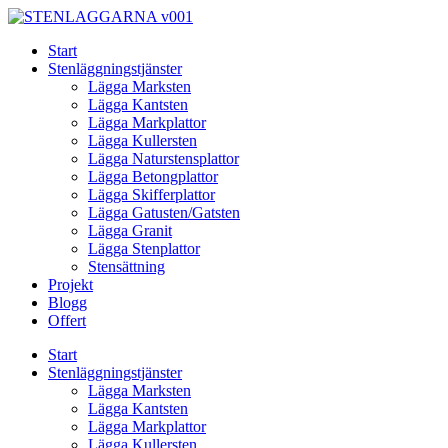
Skip
to
Start
content
Stenläggningstjänster
Lägga Marksten
Lägga Kantsten
Lägga Markplattor
Lägga Kullersten
Lägga Naturstensplattor
Lägga Betongplattor
Lägga Skifferplattor
Lägga Gatusten/Gatsten
Lägga Granit
Lägga Stenplattor
Stensättning
Projekt
Blogg
Offert
Start
Stenläggningstjänster
Lägga Marksten
Lägga Kantsten
Lägga Markplattor
Lägga Kullersten