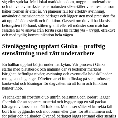
sig eller spricka. Med lokal markkännedom, noggrant underarbete
och rätt val av marksten eller natursten säkerställer vi ett resultat som
håller formen år efter år. Vi planerar fall för effektiv avrinning,
använder dimensionerade bärlager och lägger sten med precision för
att uppnå både estetik och funktion. Oavsett om du vill ha klassisk
betongsten i förband, stilren granit eller ett mönster som matchar
fasaden tar vi ansvar från första skiss till färdig yta – tryggt, effektivt
och med tydlig kommunikation hela vägen.
Stenläggning uppfart Ginka – proffsig
stensättning med rätt underarbete
En hållbar uppfart börjar under markytan. Vår process i Ginka
startar med platsbesök och mätning där vi bedömer markens
bärighet, befintliga nivåer, avrinning och eventuella höjdskillnader
mot gata och garage. Därefter tar vi fram förslag på sten, mönster,
kantavslut och lösningar för dagvatten, så att form och funktion
hänger ihop.
Vi schaktar till frostfritt djup utifrån belastning och jordart, lägger
fiberduk för att separera material och bygger upp ett väl packat
bärlager av kross med rätt fraktion. Med laser sätter vi korrekta fall
bort från byggnader och mot brunn eller gräs, för att minimera risk
för pölar och tjälskador. Ovanpå bärlagret läggs sättsand eller stenflis