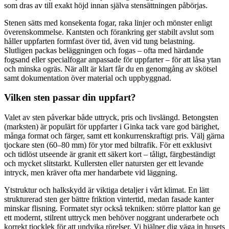
som dras av till exakt höjd innan själva stensättningen påbörjas.
Stenen sätts med konsekenta fogar, raka linjer och mönster enligt
överenskommelse. Kantsten och förankring ger stabilt avslut som
håller uppfarten formfast över tid, även vid tung belastning.
Slutligen packas beläggningen och fogas – ofta med härdande
fogsand eller specialfogar anpassade för uppfarter – för att låsa ytan
och minska ogräs. När allt är klart får du en genomgång av skötsel
samt dokumentation över material och uppbyggnad.
Vilken sten passar din uppfart?
Valet av sten påverkar både uttryck, pris och livslängd. Betongsten
(marksten) är populärt för uppfarter i Ginka tack vare god bärighet,
många format och färger, samt ett konkurrenskraftigt pris. Välj gärna
tjockare sten (60–80 mm) för ytor med biltrafik. För ett exklusivt
och tidlöst utseende är granit ett säkert kort – tåligt, färgbeständigt
och mycket slitstarkt. Kullersten eller natursten ger ett levande
intryck, men kräver ofta mer handarbete vid läggning.
Ytstruktur och halkskydd är viktiga detaljer i vårt klimat. En lätt
strukturerad sten ger bättre friktion vintertid, medan fasade kanter
minskar flisning. Formatet styr också tekniken: större plattor kan ge
ett modernt, stilrent uttryck men behöver noggrant underarbete och
korrekt tjocklek för att undvika rörelser. Vi hjälper dig väga in husets