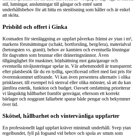
stil, lutningar, anslutningar till gångar och entré samt
underhållsbehov för att hitta en stenlösning som håller och är enkel
att sköta.
Prisbild och offert i Ginka
Kostnaden för stenläggning av uppfart påverkas främst av ytan i m²,
markens förutsättningar (schakt, bortforsling, berg/lera), materialval
(betongsten vs. granit), behov av kantsten och eventuella lösningar
för dagvatten som brunnar eller dräneringsrännor. Även
tillgänglighet för maskiner, höjdsättning mot gata/garage och
eventuella nivåjusteringar spelar in. Vår arbetsmodell är transparent:
efter platsbesök får du en tydlig, specificerad offert med fast pris för
överenskommet utförande. Vi kan även presentera alternativ i olika
prisklasser, till exempel två stenval eller olika mönster, så att du kan
jämföra estetik, funktion och budget. Oavsett omfattning prioriterar
vi långsiktig hållbarhet framför genvägar, eftersom ett korrekt
bärlager och noggrant fallarbete sparar både pengar och bekymmer
över tid.
Skötsel, hållbarhet och vintervänliga uppfarter
En professionellt lagd uppfart kräver minimalt underhåll. Svep ytan
regelbundet, fyll på fogsand vid behov och spola av smuts som