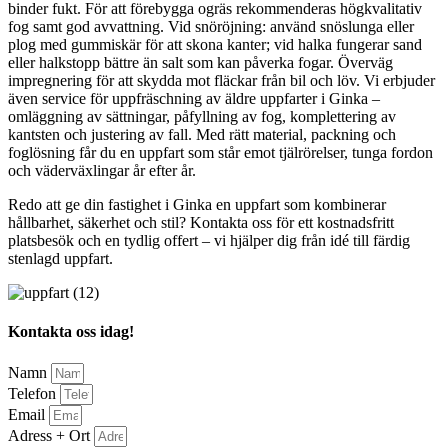
binder fukt. För att förebygga ogräs rekommenderas högkvalitativ
fog samt god avvattning. Vid snöröjning: använd snöslunga eller
plog med gummiskär för att skona kanter; vid halka fungerar sand
eller halkstopp bättre än salt som kan påverka fogar. Överväg
impregnering för att skydda mot fläckar från bil och löv. Vi erbjuder
även service för uppfräschning av äldre uppfarter i Ginka –
omläggning av sättningar, påfyllning av fog, komplettering av
kantsten och justering av fall. Med rätt material, packning och
foglösning får du en uppfart som står emot tjälrörelser, tunga fordon
och väderväxlingar år efter år.
Redo att ge din fastighet i Ginka en uppfart som kombinerar
hållbarhet, säkerhet och stil? Kontakta oss för ett kostnadsfritt
platsbesök och en tydlig offert – vi hjälper dig från idé till färdig
stenlagd uppfart.
Kontakta oss idag!
Namn
Telefon
Email
Adress + Ort