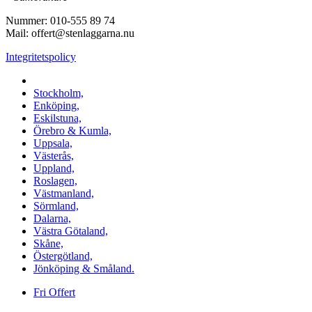
Nummer: 010-555 89 74
Mail: offert@stenlaggarna.nu
Integritetspolicy
Vi utför Stenläggning i b.la:
Stockholm,
Enköping,
Eskilstuna,
Örebro & Kumla,
Uppsala,
Västerås,
Uppland,
Roslagen,
Västmanland,
Sörmland,
Dalarna,
Västra Götaland,
Skåne,
Östergötland,
Jönköping & Småland.
Fri Offert