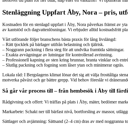
Behöver du plats för fler bilar, släp eller en vändzon? Vi optimerar måt
Stenläggning Uppfart Åby, Nora – pris, ut
Kostnaden för en stenlagd uppfart i Åby, Nora påverkas främst av yta i
av kantstöd och dagvattenlösningar. Vi erbjuder alltid kostnadsfritt plat
Vårt utförande följer branschens bästa praxis för lång livslängd:
– Rätt tjocklek på bärlager utifrån belastning och tjälrisk.
– Noggrann packning i flera steg för att undvika framtida sättningar.
– Exakta avvägningar av lutningar för kontrollerad avrinning.
– Professionell kapning av sten kring brunnar, branta vinklar och entré
– Slutlig packning och fogning som låser ytan och minimerar ogräs.
Lokala råd: I Bergslagens klimat lönar det sig att välja frosttåliga st
motverka påväxt och ge bättre grepp. Vid behov föreslår vi dränerande 
Så går vår process till – från hembesök i Åby till fär
Rådgivning och offert: Vi träffas på plats i Åby, mäter, bedömer mark
Markarbete: Schakt ner till bärfast nivå, bortforsling av massor, utlä
Sättlager och avjämning: Sättsand (2–4 cm) dras av med noggranna tol