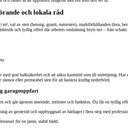
t och radier så att uppfarten fungerar lika bra som den ser ut.
förande och lokala råd
 m², val av sten (betong, granit, natursten), markförhållanden (lera, ber
sbesök och tydlig offert där arbetets omfattning bryts ner – från schakt oc
er.
enar med god halksäkerhet och att säkra kantstöd som tål snöröjning. Har 
rännor eller permeabel sten för att hantera kraftig nederbörd.
dig garageuppfart
en och går igenom utseende, mönster och funktion. Du får en tydlig offe
ggning av geotextil och uppbyggnad av bärlager i flera steg med professi
eranser för en jämn, stabil bädd.