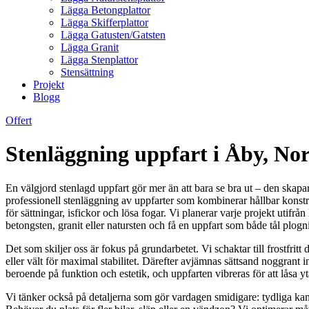
Lägga Betongplattor
Lägga Skifferplattor
Lägga Gatusten/Gatsten
Lägga Granit
Lägga Stenplattor
Stensättning
Projekt
Blogg
Offert
Stenläggning uppfart i Åby, Nora
En välgjord stenlagd uppfart gör mer än att bara se bra ut – den skapa
professionell stenläggning av uppfarter som kombinerar hållbar konstru
för sättningar, isfickor och lösa fogar. Vi planerar varje projekt utifrån
betongsten, granit eller natursten och få en uppfart som både tål plogn
Det som skiljer oss är fokus på grundarbetet. Vi schaktar till frostfrit
eller vält för maximal stabilitet. Därefter avjämnas sättsand noggrant 
beroende på funktion och estetik, och uppfarten vibreras för att låsa yt
Vi tänker också på detaljerna som gör vardagen smidigare: tydliga kant