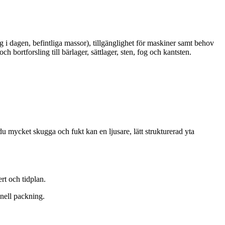
g i dagen, befintliga massor), tillgänglighet för maskiner samt behov
h bortforsling till bärlager, sättlager, sten, fog och kantsten.
du mycket skugga och fukt kan en ljusare, lätt strukturerad yta
rt och tidplan.
onell packning.