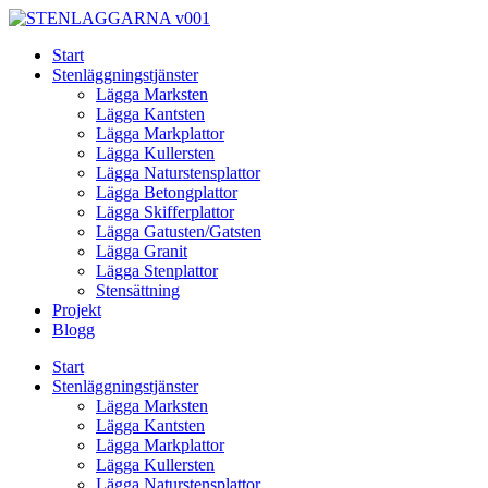
Skip
to
Start
content
Stenläggningstjänster
Lägga Marksten
Lägga Kantsten
Lägga Markplattor
Lägga Kullersten
Lägga Naturstensplattor
Lägga Betongplattor
Lägga Skifferplattor
Lägga Gatusten/Gatsten
Lägga Granit
Lägga Stenplattor
Stensättning
Projekt
Blogg
Start
Stenläggningstjänster
Lägga Marksten
Lägga Kantsten
Lägga Markplattor
Lägga Kullersten
Lägga Naturstensplattor