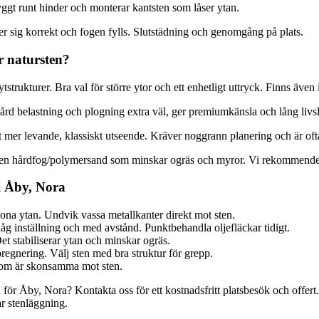
ggt runt hinder och monterar kantsten som låser ytan.
er sig korrekt och fogen fylls. Slutstädning och genomgång på plats.
er natursten?
strukturer. Bra val för större ytor och ett enhetligt uttryck. Finns även i
l hård belastning och plogning extra väl, ger premiumkänsla och lång livs
ett mer levande, klassiskt utseende. Kräver noggrann planering och är oft
er en hårdfog/polymersand som minskar ogräs och myror. Vi rekommendera
 i Åby, Nora
ona ytan. Undvik vassa metallkanter direkt mot sten.
åg inställning och med avstånd. Punktbehandla oljefläckar tidigt.
Det stabiliserar ytan och minskar ogräs.
regnering. Välj sten med bra struktur för grepp.
som är skonsamma mot sten.
ör Åby, Nora? Kontakta oss för ett kostnadsfritt platsbesök och offert
lar stenläggning.