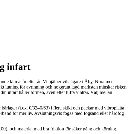
g infart
ande klimat år efter år. Vi hjälper villaägare i Åby, Nora med
rekt lutning för avrinning och noggrant lagd marksten minskar risken
 din infart håller formen, även efter tuffa vintrar. Välj mellan
e bärlager (t.ex. 0/32–0/63) i flera skikt och packar med vibroplatta
/förband för mer liv. Avslutningsvis fogas med fogsand eller hårdfog
:100), och material med bra friktion för säker gång och körning.