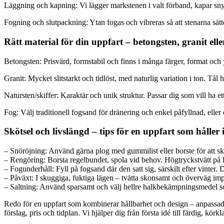
Läggning och kapning: Vi lägger markstenen i valt förband, kapar sny
Fogning och slutpackning: Ytan fogas och vibreras så att stenarna sätt
Rätt material för din uppfart – betongsten, granit ell
Betongsten: Prisvärd, formstabil och finns i många färger, format och yt
Granit: Mycket slitstarkt och tidlöst, med naturlig variation i ton. Tå
Natursten/skiffer: Karaktär och unik struktur. Passar dig som vill ha 
Fog: Välj traditionell fogsand för dränering och enkel påfyllnad, ell
Skötsel och livslängd – tips för en uppfart som håller
– Snöröjning: Använd gärna plog med gummilist eller borste för att sk
– Rengöring: Borsta regelbundet, spola vid behov. Högtryckstvätt på l
– Fogunderhåll: Fyll på fogsand där den satt sig, särskilt efter vinter. 
– Påväxt: I skuggiga, fuktiga lägen – tvätta skonsamt och överväg imp
– Saltning: Använd sparsamt och välj hellre halkbekämpningsmedel 
Redo för en uppfart som kombinerar hållbarhet och design – anpassad f
förslag, pris och tidplan. Vi hjälper dig från första idé till färdig, körk