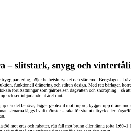
 – slitstark, snygg och vintertåli
r trygg parkering, höjer helhetsintrycket och står emot Bergslagens kräv
ktion, funktionell dränering och stilren design. Med rätt bärlager, kor
 lokala förutsättningar som tjälrörelser, dagvatten och snöröjning – så att
ing och ser inbjudande ut året runt.
t djup där det behövs, lägger geotextil mot finjord, bygger upp dränerand
innan stenarna läggs i valt mönster – raka för stramt uttryck eller bågar
an.
stöd mot gräs och rabatter, rätt fall mot brunn eller ränna (ofta 1:60–1