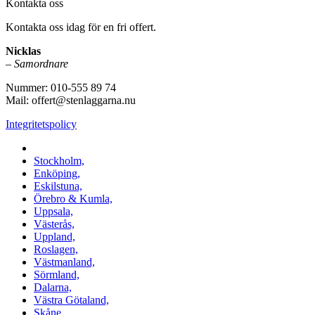
Kontakta oss
Kontakta oss idag för en fri offert.
Nicklas
–
Samordnare
Nummer: 010-555 89 74
Mail: offert@stenlaggarna.nu
Integritetspolicy
Vi utför Stenläggning i b.la:
Stockholm,
Enköping,
Eskilstuna,
Örebro & Kumla,
Uppsala,
Västerås,
Uppland,
Roslagen,
Västmanland,
Sörmland,
Dalarna,
Västra Götaland,
Skåne,