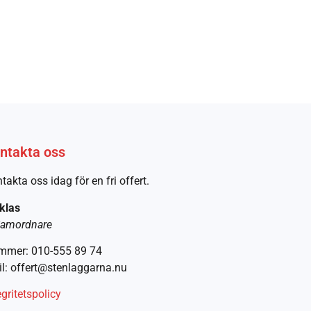
ntakta oss
takta oss idag för en fri offert.
klas
amordnare
mmer: 010-555 89 74
l: offert@stenlaggarna.nu
egritetspolicy