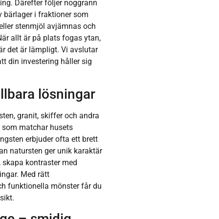
ing. Därefter följer noggrann
 bärlager i fraktioner som
 eller stenmjöl avjämnas och
är allt är på plats fogas ytan,
 det är lämpligt. Vi avslutar
 din investering håller sig
llbara lösningar
ten, granit, skiffer och andra
en som matchar husets
ongsten erbjuder ofta ett brett
dan natursten ger unik karaktär
r, skapa kontraster med
ingar. Med rätt
ch funktionella mönster får du
sikt.
ge – smidig