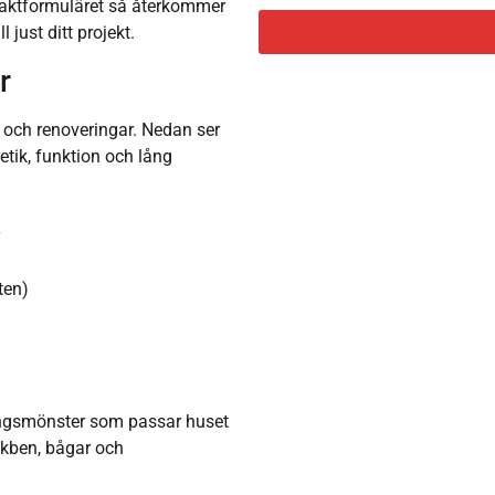
ontaktformuläret så återkommer
 just ditt projekt.
r
r och renoveringar. Nedan ser
etik, funktion och lång
ten)
gningsmönster som passar huset
iskben, bågar och