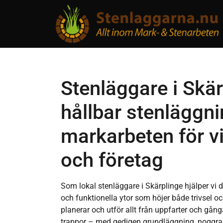
Stenläggare i Skär
hållbar stenläggn
markarbeten för vi
och företag
Som lokal stenläggare i Skärplinge hjälper vi d
och funktionella ytor som höjer både trivsel oc
planerar och utför allt från uppfarter och gånga
trappor – med gedigen grundläggning, noggran