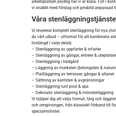
arbetsplatsen prydlig när vi är klara. Fyll i k
vi snabbt med förslag och prisbild anpassad till
Våra stenläggningstjänste
Vi levererar komplett stenläggning för nya yto
du vårt utbud – utformat för att kombinera est
livslängd i varje detalj:
– Stenläggning av uppfarter & infarter
– Stenläggning av gångar, entréer & uteplatser
– Stenläggning i trädgård
– Läggning av marksten (betongsten & naturs
– Plattläggning av terrasser, gångar & altaner
– Sättning av kantsten & avgränsningar
– Stenläggning runt pool & spa
– Dekorativ stenläggning & mönsterläggning
Vi hjälper dig att välja format, färg och läg
och omgivningen, från klassiskt förband till f
specialmönster.