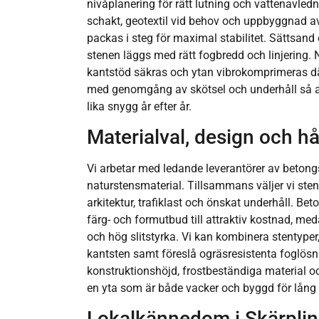
nivåplanering för rätt lutning och vattenavledn
schakt, geotextil vid behov och uppbyggnad av
packas i steg för maximal stabilitet. Sättsand
stenen läggs med rätt fogbredd och linjering. N
kantstöd säkras och ytan vibrokomprimeras där
med genomgång av skötsel och underhåll så att
lika snygg år efter år.
Materialval, design och hå
Vi arbetar med ledande leverantörer av betongs
naturstensmaterial. Tillsammans väljer vi st
arkitektur, trafiklast och önskat underhåll. Bet
färg- och formutbud till attraktiv kostnad, me
och hög slitstyrka. Vi kan kombinera stentype
kantsten samt föreslå ogräsresistenta foglösn
konstruktionshöjd, frostbeständiga material o
en yta som är både vacker och byggd för lång 
Lokalkännedom i Skärplin