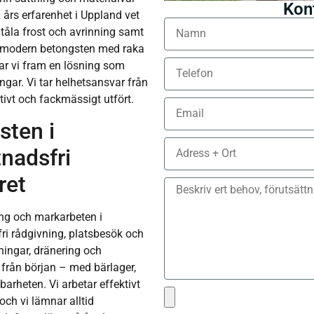
Kon
års erfarenhet i Uppland vet
 tåla frost och avrinning samt
 ha modern betongsten med raka
tar vi fram en lösning som
ngar. Vi tar helhetsansvar från
ktivt och fackmässigt utfört.
sten i
nadsfri
ret
ning och markarbeten i
ri rådgivning, platsbesök och
tningar, dränering och
n från början – med bärlager,
arheten. Vi arbetar effektivt
ch vi lämnar alltid