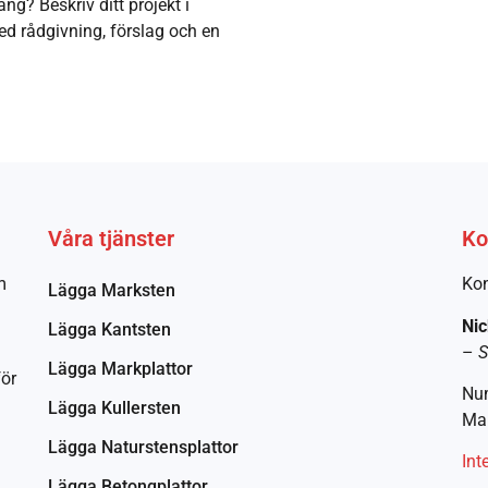
ng? Beskriv ditt projekt i
d rådgivning, förslag och en
Våra tjänster
Ko
m
Kon
Lägga Marksten
Nic
Lägga Kantsten
–
S
Lägga Markplattor
för
Nu
Lägga Kullersten
Mai
Lägga Naturstensplattor
Int
Lägga Betongplattor