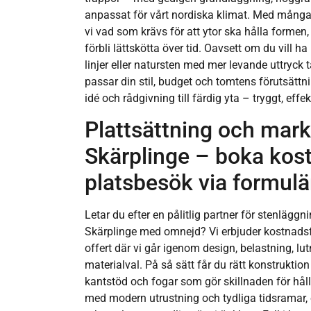
anpassat för vårt nordiska klimat. Med många 
vi vad som krävs för att ytor ska hålla formen,
förbli lättskötta över tid. Oavsett om du vill
linjer eller natursten med mer levande uttryck 
passar din stil, budget och tomtens förutsättni
idé och rådgivning till färdig yta – tryggt, effe
Plattsättning och mark
Skärplinge – boka kost
platsbesök via formulä
Letar du efter en pålitlig partner för stenlägg
Skärplinge med omnejd? Vi erbjuder kostnadsf
offert där vi går igenom design, belastning, lu
materialval. På så sätt får du rätt konstruktio
kantstöd och fogar som gör skillnaden för hållb
med modern utrustning och tydliga tidsramar, o