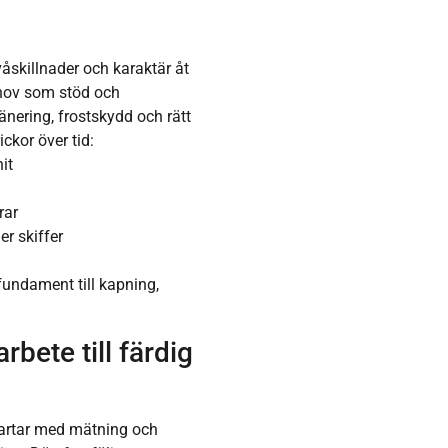
våskillnader och karaktär åt
ehov som stöd och
nering, frostskydd och rätt
ckor över tid:
it
rar
r skiffer
fundament till kapning,
rbete till färdig
startar med mätning och