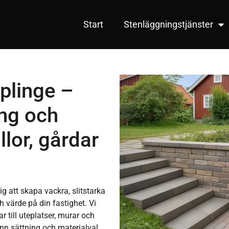
Start
Stenläggningstjänster
plinge –
ing och
llor, gårdar
ig att skapa vackra, slitstarka
h värde på din fastighet. Vi
r till uteplatser, murar och
n sättning och materialval