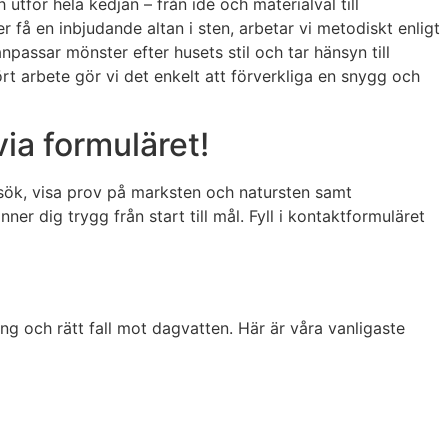
utför hela kedjan – från idé och materialval till
 få en inbjudande altan i sten, arbetar vi metodiskt enligt
npassar mönster efter husets stil och tar hänsyn till
t arbete gör vi det enkelt att förverkliga en snygg och
via formuläret!
sök, visa prov på marksten och natursten samt
 dig trygg från start till mål. Fyll i kontaktformuläret
ng och rätt fall mot dagvatten. Här är våra vanligaste