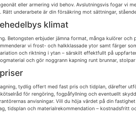
, geonät eller armering vid behov. Avslutningsvis fogar vi
n. Rätt underarbete är din försäkring mot sättningar, ståend
Mehedelbys klimat
ing. Betongsten erbjuder jämna format, många kulörer och p
ekommenderar vi frost- och halkklassade ytor samt färger so
iation och riktning i ytan – särskilt effektfullt på uppfart
ogmaterial och gör noggrann kapning runt brunnar, stolpar o
priser
gning, tydlig offert med fast pris och tidplan, därefter ut
r skötselråd för rengöring, fogpåfyllning och eventuellt sky
erantörernas anvisningar. Vill du höja värdet på din fastig
ag, tidsplan och materialrekommendation – kostnadsfritt oc