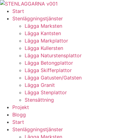
Skip
to
Start
content
Stenläggningstjänster
Lägga Marksten
Lägga Kantsten
Lägga Markplattor
Lägga Kullersten
Lägga Naturstensplattor
Lägga Betongplattor
Lägga Skifferplattor
Lägga Gatusten/Gatsten
Lägga Granit
Lägga Stenplattor
Stensättning
Projekt
Blogg
Start
Stenläggningstjänster
Lägga Marksten