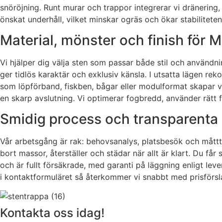
snöröjning. Runt murar och trappor integrerar vi dränering
önskat underhåll, vilket minskar ogräs och ökar stabilitete
Material, mönster och finish för 
Vi hjälper dig välja sten som passar både stil och användn
ger tidlös karaktär och exklusiv känsla. I utsatta lägen r
som löpförband, fiskben, bågar eller modulformat skapar var
en skarp avslutning. Vi optimerar fogbredd, använder rätt f
Smidig process och transparenta 
Vår arbetsgång är rak: behovsanalys, platsbesök och måttta
bort massor, återställer och städar när allt är klart. Du få
och är fullt försäkrade, med garanti på läggning enligt lev
i kontaktformuläret så återkommer vi snabbt med prisförsl
Kontakta oss idag!