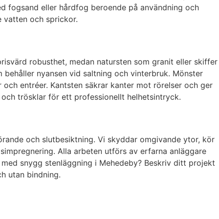
 med fogsand eller hårdfog beroende på användning och
e vatten och sprickor.
risvärd robusthet, medan natursten som granit eller skiffer
m behåller nyansen vid saltning och vinterbruk. Mönster
er och entréer. Kantsten säkrar kanter mot rörelser och ger
ch trösklar för ett professionellt helhetsintryck.
förande och slutbesiktning. Vi skyddar omgivande ytor, kör
ddsimpregnering. Alla arbeten utförs av erfarna anläggare
het med snygg stenläggning i Mehedeby? Beskriv ditt projekt
h utan bindning.