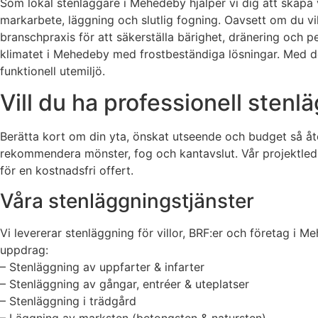
Som lokal stenläggare i Mehedeby hjälper vi dig att skapa va
markarbete, läggning och slutlig fogning. Oavsett om du vil
branschpraxis för att säkerställa bärighet, dränering och p
klimatet i Mehedeby med frostbeständiga lösningar. Med dok
funktionell utemiljö.
Vill du ha professionell stenl
Berätta kort om din yta, önskat utseende och budget så å
rekommendera mönster, fog och kantavslut. Vår projektlednin
för en kostnadsfri offert.
Våra stenläggningstjänster
Vi levererar stenläggning för villor, BRF:er och företag i 
uppdrag:
– Stenläggning av uppfarter & infarter
– Stenläggning av gångar, entréer & uteplatser
– Stenläggning i trädgård
– Läggning av marksten (betongsten & natursten)