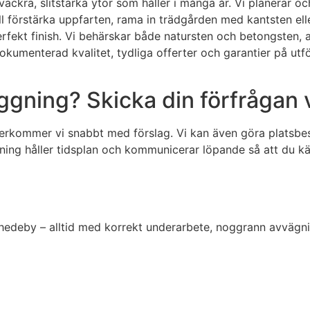
ckra, slitstarka ytor som håller i många år. Vi planerar och 
l förstärka uppfarten, rama in trädgården med kantsten eller
erfekt finish. Vi behärskar både natursten och betongsten, a
umenterad kvalitet, tydliga offerter och garantier på utför
äggning? Skicka din förfrågan 
terkommer vi snabbt med förslag. Vi kan även göra platsbe
g håller tidsplan och kommunicerar löpande så att du känner
Mehedeby – alltid med korrekt underarbete, noggrann avvägni