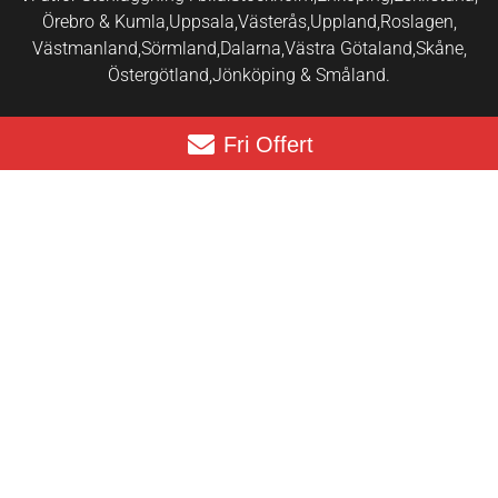
Örebro & Kumla,
Uppsala,
Västerås,
Uppland,
Roslagen,
Västmanland,
Sörmland,
Dalarna,
Västra Götaland,
Skåne,
Östergötland,
Jönköping & Småland.
Fri Offert