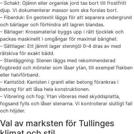
– Schakt: Ojämn eller organisk jord tas bort till frostfritt
djup. Vi dokumenterar massor som ska forslas bort.
– Fiberduk: En geotextil läggs för att separera undergrund
och bärlager och förhindra att lagren blandas.
– Bärlager: Krossmaterial byggs upp i rätt tjocklek och
packas maskinellt i omgångar för maximal bärighet.
– Sättlager: Ett jämnt lager stenmjöl 0–4 dras av med
rätskiva för exakt bädd.
– Stenläggning: Stenen läggs med rekommenderad
fogbredd och mönster som låser ytan, till exempel fiskben
eller halvförband.
– Kantstöd: Kantsten i granit eller betong förankras i
betong för att låsa hela konstruktionen.
– Vibrering och fog: Ytan vibreras med skyddsplatta,
fogsand fylls och låser stenarna. Vi kontrollerar slutligt fall
och höjder.
Val av marksten för Tullinges
klimat och stil