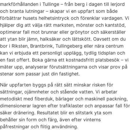
markförhållanden i Tullinge – från berg i dagen till lerjord
och branta lutningar – skapar vi en uppfart som både
förbättrar husets helhetsintryck och förenklar vardagen. Vi
hjälper dig att välja rätt marksten, mönster och kantstöd,
optimerar fall mot brunnar eller grönytor och säkerställer
att ytan blir jämn, halksäker och lättskött. Oavsett om du
bor i Riksten, Brantbrink, Tullingeberg eller nära centrum
kan vi erbjuda ett personligt upplägg, tydlig tidsplan och
en fast offert. Boka gärna ett kostnadsfritt platsbesök – vi
mäter upp, analyserar förutsättningarna och visar prov på
stenar som passar just din fastighet.
När uppfarten byggs på rätt sätt minskar risken för
sättningar, ojämnheter och stående vatten. Vi arbetar
metodiskt med fiberduk, bärlager och maskinell packning,
dimensionerar lagren efter trafiklaster och anpassar fall för
säker dränering. Resultatet blir en slitstark yta som
behåller sin form och färg, även efter vinterns
påfrestningar och flitig användning.