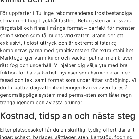
För uppfarter i Tullinge rekommenderas frostbeständiga
stenar med hög tryckhållfasthet. Betongsten är prisvärd,
färgstabil och finns i många format – perfekt för mönster
som fiskben som tål bilens vridkrafter. Granit ger ett
exklusivt, tidlöst uttryck och är extremt slitstarkt;
kombineras gärna med granitkantsten för extra stabilitet.
Marktegel ger varm kulör och vacker patina, men kräver
rätt fog och underhåll. Vi hjälper dig välja yta med bra
friktion för halksäkerhet, nyanser som harmonierar med
fasad och tak, samt format som underlättar snöröjning. Vill
du förbättra dagvattenhanteringen kan vi även föreslå
genomsläppliga system med perma-sten som låter regn
tränga igenom och avlasta brunnar.
Kostnad, tidsplan och nästa steg
Efter platsbesöket får du en skriftlig, tydlig offert där allt
ingår: schakt, bärlager, sättlager, sten, kantstöd, fogning