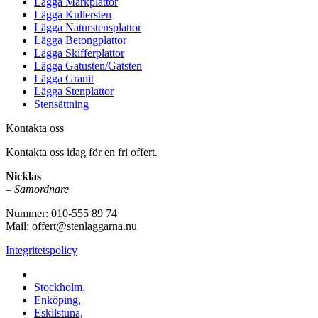
Lägga Markplattor
Lägga Kullersten
Lägga Naturstensplattor
Lägga Betongplattor
Lägga Skifferplattor
Lägga Gatusten/Gatsten
Lägga Granit
Lägga Stenplattor
Stensättning
Kontakta oss
Kontakta oss idag för en fri offert.
Nicklas
–
Samordnare
Nummer: 010-555 89 74
Mail: offert@stenlaggarna.nu
Integritetspolicy
Vi utför Stenläggning i b.la:
Stockholm,
Enköping,
Eskilstuna,