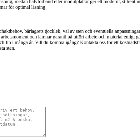
msning, medan halvförband eller modulplattor ger ett modernt, stilrent 
enar för optimal låsning.
schaktbehov, bärlagrets tjocklek, val av sten och eventuella anpassninga
 arbetsmoment och lämnar garanti på utfört arbete och material enligt gäl
ch fin i många år. Vill du komma igång? Kontakta oss för ett kostnadsfrit
sta sten.