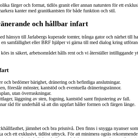
olika färger och format, tidlös granit eller annan natursten för ett exkl
rkera kanter med granitkantsten för både funktion och stil.
ränerande och hållbar infart
änsyn till Jarlabergs kuperade tomter, trånga gator och närhet till havs
v en samfällighet eller BRF hjälper vi gärna till med dialog kring utföran
 körs in säkert, arbetsområdet hålls rent och vi återställer intilliggande
fart
åer och bedömer bärighet, dränering och befintliga anslutningar.
en, föreslår mönster, kantstöd och eventuella dräneringsrännor.
dsplan, utan överraskningar.
ttlager, läggning av sten, fogning, kantstöd samt finjustering av fall.
ar råd för underhåll så att din uppfart håller formen och färgen länge.
yckhållfasthet, jämnhet och bra prisnivå. Den finns i snygga nyanser so
ka och ett exklusivt, tidlöst uttryck. För att minimera ogräs rekommende