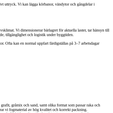
usivt uttryck. Vi kan lägga körbanor, vändytor och gångdelar i
klimat. Vi dimensionerar bärlagret för aktuella laster, tar hänsyn till
de, tillgänglighet och logistik under byggtiden.
 ytor. Ofta kan en normal uppfart färdigställas på 3–7 arbetsdagar
m grafit, gråmix och sand, samt olika format som passar raka och
rar vi fogmaterial av hög kvalitet och korrekt packning.