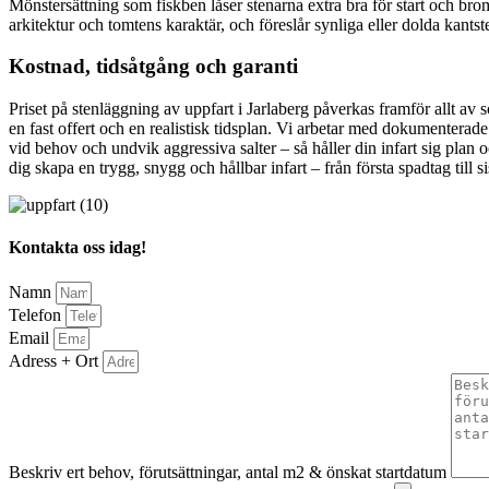
Mönstersättning som fiskben låser stenarna extra bra för start och bro
arkitektur och tomtens karaktär, och föreslår synliga eller dolda kantst
Kostnad, tidsåtgång och garanti
Priset på stenläggning av uppfart i Jarlaberg påverkas framför allt av 
en fast offert och en realistisk tidsplan. Vi arbetar med dokumenterade
vid behov och undvik aggressiva salter – så håller din infart sig plan o
dig skapa en trygg, snygg och hållbar infart – från första spadtag till si
Kontakta oss idag!
Namn
Telefon
Email
Adress + Ort
Beskriv ert behov, förutsättningar, antal m2 & önskat startdatum