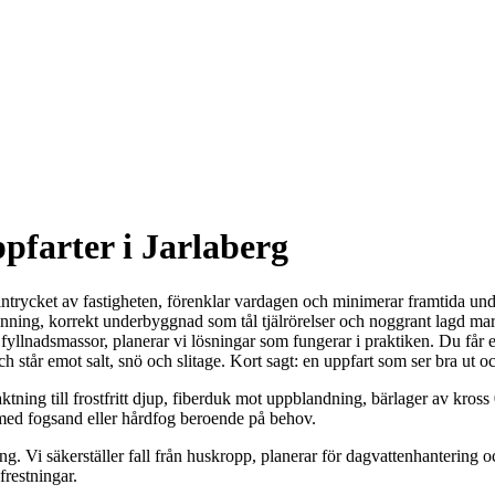
ppfarter i Jarlaberg
 intrycket av fastigheten, förenklar vardagen och minimerar framtida un
inning, korrekt underbyggnad som tål tjälrörelser och noggrant lagd mark
fyllnadsmassor, planerar vi lösningar som fungerar i praktiken. Du får e
 och står emot salt, snö och slitage. Kort sagt: en uppfart som ser bra ut 
ktning till frostfritt djup, fiberduk mot uppblandning, bärlager av kross
 med fogsand eller hårdfog beroende på behov.
. Vi säkerställer fall från huskropp, planerar för dagvattenhantering och
frestningar.