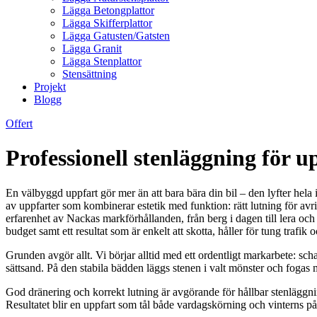
Lägga Betongplattor
Lägga Skifferplattor
Lägga Gatusten/Gatsten
Lägga Granit
Lägga Stenplattor
Stensättning
Projekt
Blogg
Offert
Professionell stenläggning för u
En välbyggd uppfart gör mer än att bara bära din bil – den lyfter hela
av uppfarter som kombinerar estetik med funktion: rätt lutning för avr
erfarenhet av Nackas markförhållanden, från berg i dagen till lera och 
budget samt ett resultat som är enkelt att skotta, håller för tung trafik
Grunden avgör allt. Vi börjar alltid med ett ordentligt markarbete: scha
sättsand. På den stabila bädden läggs stenen i valt mönster och fogas
God dränering och korrekt lutning är avgörande för hållbar stenläggning
Resultatet blir en uppfart som tål både vardagskörning och vinterns på