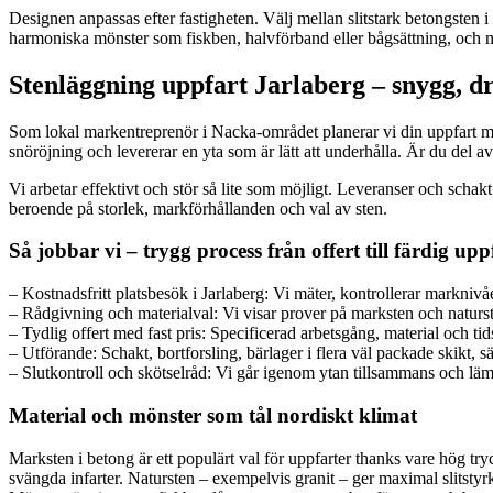
Designen anpassas efter fastigheten. Välj mellan slitstark betongsten i 
harmoniska mönster som fiskben, halvförband eller bågsättning, och ma
Stenläggning uppfart Jarlaberg – snygg, d
Som lokal markentreprenör i Nacka-området planerar vi din uppfart med h
snöröjning och levererar en yta som är lätt att underhålla. Är du del a
Vi arbetar effektivt och stör så lite som möjligt. Leveranser och schakt
beroende på storlek, markförhållanden och val av sten.
Så jobbar vi – trygg process från offert till färdig upp
– Kostnadsfritt platsbesök i Jarlaberg: Vi mäter, kontrollerar markniv
– Rådgivning och materialval: Vi visar prover på marksten och naturst
– Tydlig offert med fast pris: Specificerad arbetsgång, material och ti
– Utförande: Schakt, bortforsling, bärlager i flera väl packade skikt, sä
– Slutkontroll och skötselråd: Vi går igenom ytan tillsammans och lämn
Material och mönster som tål nordiskt klimat
Marksten i betong är ett populärt val för uppfarter thanks vare hög tr
svängda infarter. Natursten – exempelvis granit – ger maximal slitstyr