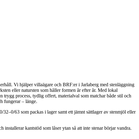
derhåll. Vi hjälper villaägare och BRF:er i Jarlaberg med stenläggning
sten eller natursten som håller formen år efter år. Med lokal
n trygg process, tydlig offert, materialval som matchar både stil och
och fungerar – länge.
 0/32–0/63 som packas i lager samt ett jämnt sättlager av stenmjöl eller
 installerar kantstöd som låser ytan så att inte stenar börjar vandra.