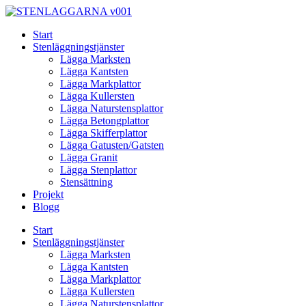
Skip
to
Start
content
Stenläggningstjänster
Lägga Marksten
Lägga Kantsten
Lägga Markplattor
Lägga Kullersten
Lägga Naturstensplattor
Lägga Betongplattor
Lägga Skifferplattor
Lägga Gatusten/Gatsten
Lägga Granit
Lägga Stenplattor
Stensättning
Projekt
Blogg
Start
Stenläggningstjänster
Lägga Marksten
Lägga Kantsten
Lägga Markplattor
Lägga Kullersten
Lägga Naturstensplattor