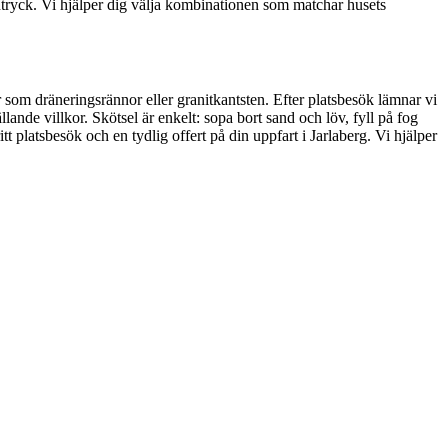
intryck. Vi hjälper dig välja kombinationen som matchar husets
r som dräneringsrännor eller granitkantsten. Efter platsbesök lämnar vi
lande villkor. Skötsel är enkelt: sopa bort sand och löv, fyll på fog
t platsbesök och en tydlig offert på din uppfart i Jarlaberg. Vi hjälper