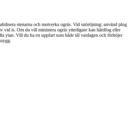
tabilisera stenarna och motverka ogräs. Vid snöröjning: använd plog
 vid is. Om du vill minimera ogräs ytterligare kan hårdfog eller
älla ytan. Vill du ha en uppfart som både tål vardagen och förhöjer
 snygg.