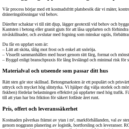
Vår process börjar med ett kostnadsfritt platsbesök där vi mäter, kontr
dräneringslösningar vid behov.
Därefter schaktar vi till rätt djup, lägger geotextil vid behov och bygg
Kantsten i betong eller granit gjuts för att låsa uppfarten och förhindr
nivåskillnader, och avslutar med fogning som minskar ogräs, förbättrar 
Du får en uppfart som är:
– Lätt att sköta, tålig mot frost och enkel att snöröja.
– Visuellt sammanhållen med huset genom rätt färg, format och mönst
– Byggd enligt branschpraxis för lång livslängd och minimal risk för s
Materialval och utseende som passar ditt hus
Rätt sten gör stor skillnad. Betongmarksten är ett populärt och prisvärt
uttryck och mycket hög slitstyrka. Vi hjälper dig välja storlek och mön
fiskben) fördelar belastningen effektivt på uppfarter med hög trafik. F
till att ytan har bra friktion för säkert fotfäste året runt.
Pris, offert och leveranssäkerhet
Kostnaden påverkas främst av ytan i m², markförhållanden, val av sten 
genom noggrann planering av logistik, bortforsling och leveranser. RO