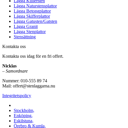
Lägga Kullersten
Lägga Naturstensplattor
Lägga Betongplattor
Lägga Skifferplattor
Lägga Gatusten/Gatsten
Lägga Granit
Lägga Stenplattor
Stensättning
Kontakta oss
Kontakta oss idag för en fri offert.
Nicklas
–
Samordnare
Nummer: 010-555 89 74
Mail: offert@stenlaggarna.nu
Integritetspolicy
Vi utför Stenläggning i b.la:
Stockholm,
Enköping,
Eskilstuna,
Örebro & Kumla,