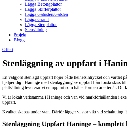
Lägga Betongplattor
Lägga Skifferplattor
Lägga Gatusten/Gatsten
Lägga Granit
Lägga Stenplattor
Stensättning
Projekt
Blogg
Offert
Stenläggning av uppfart i Haning
En välgjord stenlagd uppfart höjer både helhetsintrycket och värdet på 
hjälper dig i Haninge med stenläggning av uppfart från första skiss ti
plattsättning levererar vi en uppfart som håller formen år efter år. Du
Vi är lokalt verksamma i Haninge och van vid markförhållanden i exem
uppfart.
Kvalitet skapas under ytan. Därför lägger vi stor vikt vid schaktning, b
Stenläggning Uppfart Haninge – komplett lö