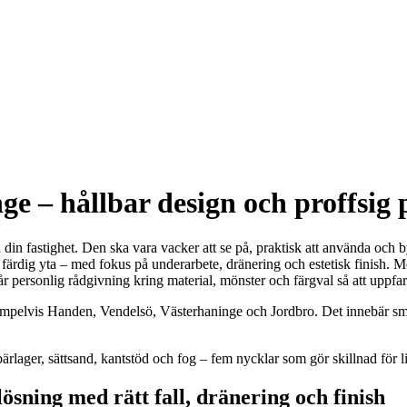
e – hållbar design och proffsig 
din fastighet. Den ska vara vacker att se på, praktisk att använda och b
ll färdig yta – med fokus på underarbete, dränering och estetisk finish.
 får personlig rådgivning kring material, mönster och färgval så att upp
pelvis Handen, Vendelsö, Västerhaninge och Jordbro. Det innebär smart
ärlager, sättsand, kantstöd och fog – fem nycklar som gör skillnad för liv
sning med rätt fall, dränering och finish