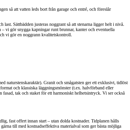
en så att vatten leds bort från garage och entré, och föreslår
 last. Sättbädden justeras noggrant så att stenarna ligger helt i nivå.
sion – vi gör snygga kapningar runt brunnar, kanter och eventuella
och vi gör en noggrann kvalitetskontroll.
med naturstenskaraktär). Granit och smågatsten ger ett exklusivt, tidlöst
e format och klassiska läggningsmönster (t.ex. halvförband eller
n fasad, tak och staket för ett harmoniskt helhetsintryck. Vi ser också
ig, fast offert innan start – utan dolda kostnader. Tidplanen hålls
gärna till med kostnadseffektiva materialval som ger bästa möjliga