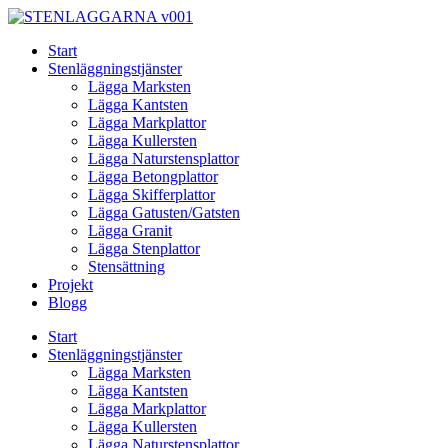
Skip
to
Start
content
Stenläggningstjänster
Lägga Marksten
Lägga Kantsten
Lägga Markplattor
Lägga Kullersten
Lägga Naturstensplattor
Lägga Betongplattor
Lägga Skifferplattor
Lägga Gatusten/Gatsten
Lägga Granit
Lägga Stenplattor
Stensättning
Projekt
Blogg
Start
Stenläggningstjänster
Lägga Marksten
Lägga Kantsten
Lägga Markplattor
Lägga Kullersten
Lägga Naturstensplattor