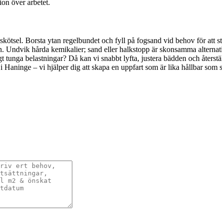
ion över arbetet.
kötsel. Borsta ytan regelbundet och fyll på fogsand vid behov för att s
n. Undvik hårda kemikalier; sand eller halkstopp är skonsamma alternativ
ligt tunga belastningar? Då kan vi snabbt lyfta, justera bädden och återst
t i Haninge – vi hjälper dig att skapa en uppfart som är lika hållbar som