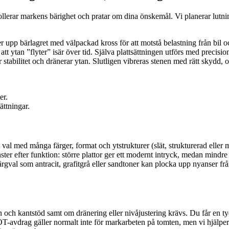
ollerar markens bärighet och pratar om dina önskemål. Vi planerar lutning
er upp bärlagret med välpackad kross för att motstå belastning från bil och
a att ytan ”flyter” isär över tid. Själva plattsättningen utförs med preci
stabilitet och dränerar ytan. Slutligen vibreras stenen med rätt skydd, 
er.
ättningar.
 val med många färger, format och ytstrukturer (slät, strukturerad eller 
ster efter funktion: större plattor ger ett modernt intryck, medan mindr
ärgval som antracit, grafitgrå eller sandtoner kan plocka upp nyanser frå
och kantstöd samt om dränering eller nivåjustering krävs. Du får en tydl
T-avdrag gäller normalt inte för markarbeten på tomten, men vi hjälper 