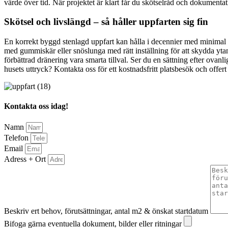
värde över tid. När projektet är klart får du skötselråd och dokumentat
Skötsel och livslängd – så håller uppfarten sig fin
En korrekt byggd stenlagd uppfart kan hålla i decennier med minimal s
med gummiskär eller snöslunga med rätt inställning för att skydda yta
förbättrad dränering vara smarta tillval. Ser du en sättning efter ovan
husets uttryck? Kontakta oss för ett kostnadsfritt platsbesök och offer
Kontakta oss idag!
Namn
Telefon
Email
Adress + Ort
Beskriv ert behov, förutsättningar, antal m2 & önskat startdatum
Bifoga gärna eventuella dokument, bilder eller ritningar