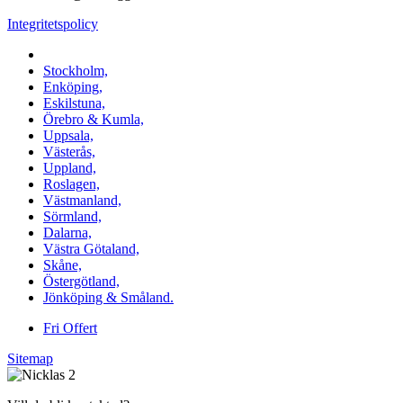
Integritetspolicy
Vi utför Stenläggning i b.la:
Stockholm,
Enköping,
Eskilstuna,
Örebro & Kumla,
Uppsala,
Västerås,
Uppland,
Roslagen,
Västmanland,
Sörmland,
Dalarna,
Västra Götaland,
Skåne,
Östergötland,
Jönköping & Småland.
Fri Offert
Sitemap