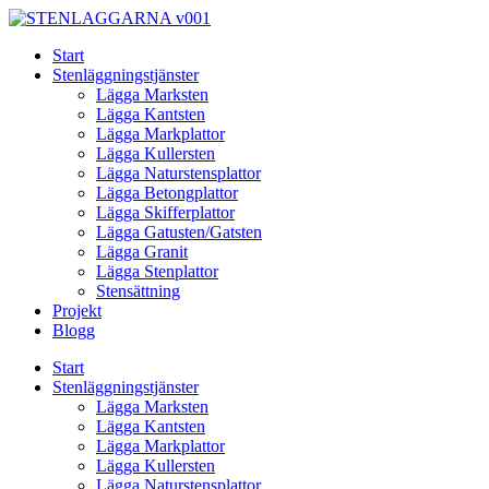
Skip
to
Start
content
Stenläggningstjänster
Lägga Marksten
Lägga Kantsten
Lägga Markplattor
Lägga Kullersten
Lägga Naturstensplattor
Lägga Betongplattor
Lägga Skifferplattor
Lägga Gatusten/Gatsten
Lägga Granit
Lägga Stenplattor
Stensättning
Projekt
Blogg
Start
Stenläggningstjänster
Lägga Marksten
Lägga Kantsten
Lägga Markplattor
Lägga Kullersten
Lägga Naturstensplattor