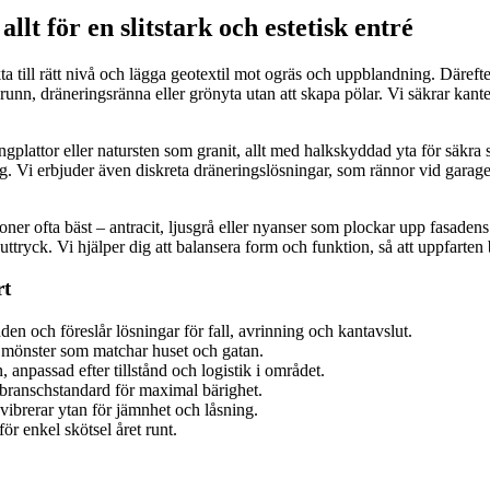
t för en slitstark och estetisk entré
kta till rätt nivå och lägga geotextil mot ogräs och uppblandning. Däreft
 brunn, dräneringsränna eller grönyta utan att skapa pölar. Vi säkrar kante
ngplattor eller natursten som granit, allt med halkskyddad yta för säkra 
ning. Vi erbjuder även diskreta dräneringslösningar, som rännor vid gar
ner ofta bäst – antracit, ljusgrå eller nyanser som plockar upp fasaden
ttryck. Vi hjälper dig att balansera form och funktion, så att uppfarten b
rt
en och föreslår lösningar för fall, avrinning och kantavslut.
h mönster som matchar huset och gatan.
n, anpassad efter tillstånd och logistik i området.
t branschstandard för maximal bärighet.
vibrerar ytan för jämnhet och låsning.
r enkel skötsel året runt.