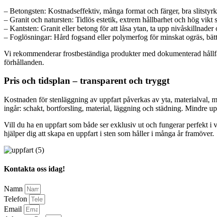
– Betongsten: Kostnadseffektiv, många format och färger, bra slitsty
– Granit och natursten: Tidlös estetik, extrem hållbarhet och hög vikt s
– Kantsten: Granit eller betong för att låsa ytan, ta upp nivåskillnader
– Foglösningar: Hård fogsand eller polymerfog för minskat ogräs, bättr
Vi rekommenderar frostbeständiga produkter med dokumenterad hållfas
förhållanden.
Pris och tidsplan – transparent och tryggt
Kostnaden för stenläggning av uppfart påverkas av yta, materialval, ma
ingår: schakt, bortforsling, material, läggning och städning. Mindre up
Vill du ha en uppfart som både ser exklusiv ut och fungerar perfekt i 
hjälper dig att skapa en uppfart i sten som håller i många år framöver.
Kontakta oss idag!
Namn
Telefon
Email