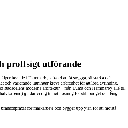
h proffsigt utförande
 hjälper boende i Hammarby sjöstad att få snygga, slitstarka och
net och varierande lutningar krävs erfarenhet för att lösa avrinning,
r med stadsdelens moderna arkitektur – från Luma och Hammarby allé till
alvförband) guidar vi dig till rätt lösning för stil, budget och lång
er branschpraxis för markarbete och bygger upp ytan för att motstå