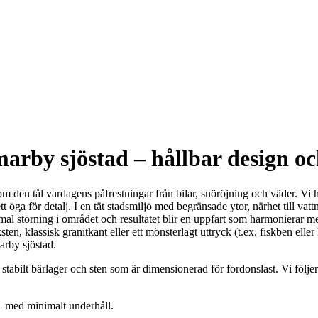
rby sjöstad – hållbar design oc
 som den tål vardagens påfrestningar från bilar, snöröjning och väder. Vi
 öga för detalj. I en tät stadsmiljö med begränsade ytor, närhet till vatt
inimal störning i området och resultatet blir en uppfart som harmoniera
en, klassisk granitkant eller ett mönsterlagt uttryck (t.ex. fiskben eller h
arby sjöstad.
 stabilt bärlager och sten som är dimensionerad för fordonslast. Vi följ
 – med minimalt underhåll.