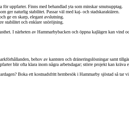
rka för uppfarter. Finns med behandlad yta som minskar smutsupptag.
om ger naturlig stabilitet. Passar väl med kaj- och stadskaraktären.
 och ge en skarp, elegant avslutning.
e stabilitet och enklare snöröjning.
thet. I närheten av Hammarbybacken och öppna kajlägen kan vind och s
rkförhållanden, behov av kantsten och dräneringslösningar samt tillgängl
pfarter blir ofta klara inom några arbetsdagar; större projekt kan kräva 
vardagen? Boka ett kostnadsfritt hembesök i Hammarby sjöstad så tar vi fr