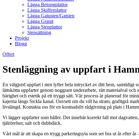
Lägga Betongplattor
Lägga Skifferplattor
Lägga Gatusten/Gatsten
Lägga Granit
Lägga Stenplattor
Stensättning
Projekt
Blogg
Offert
Stenläggning av uppfart i Hamma
En välgjord uppfart i sten lyfter hela intrycket av ditt hem, samtidigt
lättskötta uppfarter genom noggrant underarbete, rätt materialval och ett
bärighet och estetik på ett tryggt sätt. Vår process är planerad för m
kajerna längs Sickla kanal. Oavsett om du vill ha stram, grafitgrå markst
livslängd. Kontakta oss för en kostnadsfri rådgivning på plats i Hamm
Vi lägger uppfarter som håller. Det innebär korrekt fall mot dagvatten,
tjälrörelser, salt och dubbdäck.
Vårt mål är att skapa en trygg parkeringsyta som ser bra ut år efter år