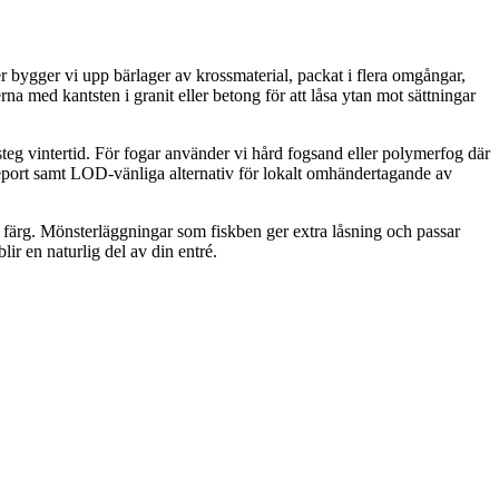
er bygger vi upp bärlager av krossmaterial, packat i flera omgångar,
rna med kantsten i granit eller betong för att låsa ytan mot sättningar
steg vintertid. För fogar använder vi hård fogsand eller polymerfog där
ageport samt LOD-vänliga alternativ för lokalt omhändertagande av
s färg. Mönsterläggningar som fiskben ger extra låsning och passar
lir en naturlig del av din entré.