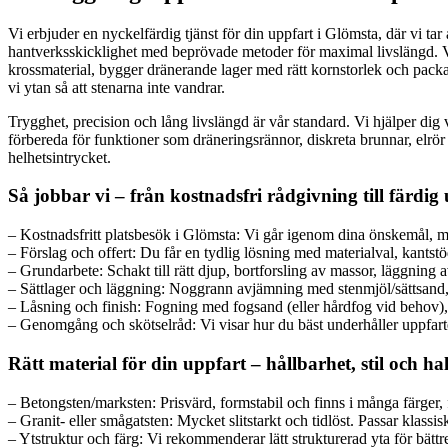
Vi erbjuder en nyckelfärdig tjänst för din uppfart i Glömsta, där vi tar 
hantverksskicklighet med beprövade metoder för maximal livslängd. Vi
krossmaterial, bygger dränerande lager med rätt kornstorlek och packar
vi ytan så att stenarna inte vandrar.
Trygghet, precision och lång livslängd är vår standard. Vi hjälper dig
förbereda för funktioner som dräneringsrännor, diskreta brunnar, elrör
helhetsintrycket.
Så jobbar vi – från kostnadsfri rådgivning till färdig
– Kostnadsfritt platsbesök i Glömsta: Vi går igenom dina önskemål, mät
– Förslag och offert: Du får en tydlig lösning med materialval, kantstöd
– Grundarbete: Schakt till rätt djup, bortforsling av massor, läggning
– Sättlager och läggning: Noggrann avjämning med stenmjöl/sättsand, 
– Låsning och finish: Fogning med fogsand (eller hårdfog vid behov), 
– Genomgång och skötselråd: Vi visar hur du bäst underhåller uppfarte
Rätt material för din uppfart – hållbarhet, stil och h
– Betongsten/marksten: Prisvärd, formstabil och finns i många färger, fo
– Granit- eller smågatsten: Mycket slitstarkt och tidlöst. Passar klas
– Ytstruktur och färg: Vi rekommenderar lätt strukturerad yta för bättr