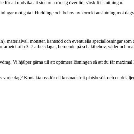
ör att undvika att stenarna rör sig över tid, särskilt i sluttningar.
lutningar mot gata i Huddinge och behov av korrekt anslutning mot dagv
än), materialval, mönster, kantstöd och eventuella speciallösningar som
 tar arbetet ofta 3–7 arbetsdagar, beroende på schaktbehov, väder och mat
drag. Vi hjälper gärna till att optimera lösningen så att du får maximal
arje dag? Kontakta oss för ett kostnadsfritt platsbesök och en detaljer