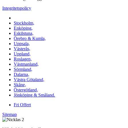
Integritetspolicy
Vi utför Stenläggning i b.la:
Stockholm,
Enköping,
Eskilstuna,
Örebro & Kumla,
Uppsala,
Västerås,
Uppland,
Roslagen,
Västmanland,
Sörmland,
Dalarna,
Västra Götaland,
Skåne,
Östergötland,
Jönköping & Småland.
Fri Offert
Sitemap