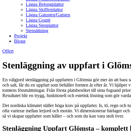
Lägga Betongplattor
Lägga Skifferplattor
Lägga Gatusten/Gatsten
Lägga Granit
Lägga Stenplattor
Stensättning
Projekt
Blogg
Offert
Stenläggning av uppfart i Glöms
En välgjord stenläggning på uppfarten i Glömsta gör mer än att bara se
och salt, får du en uppfart som behåller formen år efter år. Vi hjälper
tomtens förutsättningar. Från första platsbesöket till sista fogsand prior
Resultatet blir en trygg, funktionell och estetisk lösning som gör v
Det nordiska klimatet ställer höga krav på uppfarter. Is, tö, regn och 
ofta varierar mellan lerjord och morän. Vi dimensionerar bärlager och lu
så vi skapar uppfarter som håller – och som du kan vara stolt över.
Stenläggning Uppfart Glömsta – komplett lö