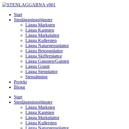
Skip
to
Start
content
Stenläggningstjänster
Lägga Marksten
Lägga Kantsten
Lägga Markplattor
Lägga Kullersten
Lägga Naturstensplattor
Lägga Betongplattor
Lägga Skifferplattor
Lägga Gatusten/Gatsten
Lägga Granit
Lägga Stenplattor
Stensättning
Projekt
Blogg
Start
Stenläggningstjänster
Lägga Marksten
Lägga Kantsten
Lägga Markplattor
Lägga Kullersten
Lägga Naturstensplattor