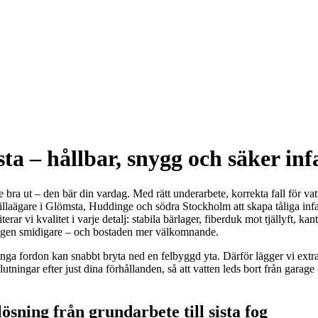
ta – hållbar, snygg och säker inf
 bra ut – den bär din vardag. Med rätt underarbete, korrekta fall för vat
 villaägare i Glömsta, Huddinge och södra Stockholm att skapa tåliga infar
iterar vi kvalitet i varje detalj: stabila bärlager, fiberduk mot tjällyft,
ardagen smidigare – och bostaden mer välkomnande.
tunga fordon kan snabbt bryta ned en felbyggd yta. Därför lägger vi extr
tningar efter just dina förhållanden, så att vatten leds bort från garage o
sning från grundarbete till sista fog