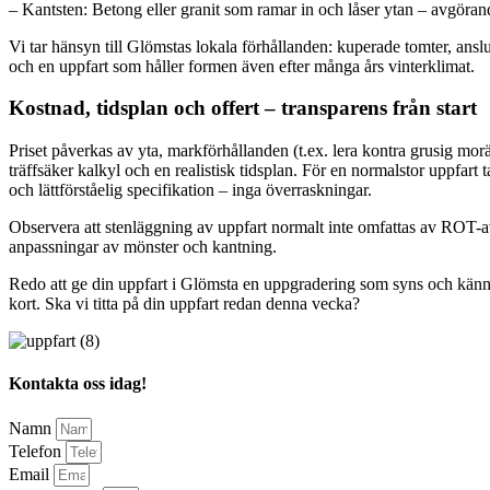
– Kantsten: Betong eller granit som ramar in och låser ytan – avgörande f
Vi tar hänsyn till Glömstas lokala förhållanden: kuperade tomter, ans
och en uppfart som håller formen även efter många års vinterklimat.
Kostnad, tidsplan och offert – transparens från start
Priset påverkas av yta, markförhållanden (t.ex. lera kontra grusig mor
träffsäker kalkyl och en realistisk tidsplan. För en normalstor uppfart
och lättförståelig specifikation – inga överraskningar.
Observera att stenläggning av uppfart normalt inte omfattas av ROT-av
anpassningar av mönster och kantning.
Redo att ge din uppfart i Glömsta en uppgradering som syns och känns v
kort. Ska vi titta på din uppfart redan denna vecka?
Kontakta oss idag!
Namn
Telefon
Email