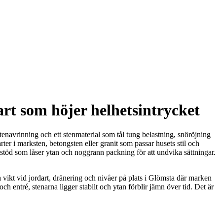
art som höjer helhetsintrycket
tenavrinning och ett stenmaterial som tål tung belastning, snöröjning
ter i marksten, betongsten eller granit som passar husets stil och
 kantstöd som låser ytan och noggrann packning för att undvika sättningar.
a vikt vid jordart, dränering och nivåer på plats i Glömsta där marken
ch entré, stenarna ligger stabilt och ytan förblir jämn över tid. Det är