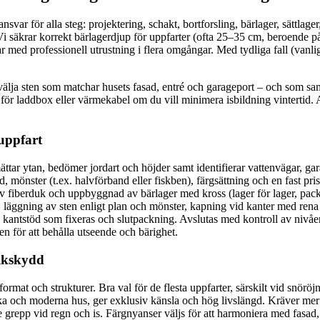
ansvar för alla steg: projektering, schakt, bortforsling, bärlager, sättlag
 säkrar korrekt bärlagerdjup för uppfarter (ofta 25–35 cm, beroende på 
 med professionell utrustning i flera omgångar. Med tydliga fall (vanligt
 välja sten som matchar husets fasad, entré och garageport – och som sa
 för laddbox eller värmekabel om du vill minimera isbildning vintertid. 
 uppfart
tar ytan, bedömer jordart och höjder samt identifierar vattenvägar, gar
, mönster (t.ex. halvförband eller fiskben), färgsättning och en fast pris
 av fiberduk och uppbyggnad av bärlager med kross (lager för lager, pack
läggning av sten enligt plan och mönster, kapning vid kanter med rena 
kantstöd som fixeras och slutpackning. Avslutas med kontroll av nivåer
n för att behålla utseende och bärighet.
alkskydd
rmat och strukturer. Bra val för de flesta uppfarter, särskilt vid snöröj
siska och moderna hus, ger exklusiv känsla och hög livslängd. Kräver mer
e grepp vid regn och is. Färgnyanser väljs för att harmoniera med fasad,