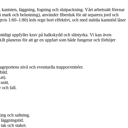
er, kantsten, läggning, fogning och slutpackning. Vårt arbetssätt förenar
mark och belastning), använder fiberduk för att separera jord och
vis 1:60–1:80) leds regn bort effektivt, och med stabila kantstöd låser
mtidigt uppfyller krav på halkskydd och slitstyrka. Vi kan även
Allt planeras för att ge en uppfart som både fungerar och förhöjer
ageportens nivå och eventuella trappor/entréer.
bild.
at).
snitt.
 och fall.
ning och saltning.
 läggningstid.
 tak och staket.