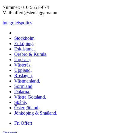
Nummer: 010-555 89 74
Mail: offert@stenlaggarna.nu
Integritetspolicy
Vi utför Stenläggning i b.la:
Stockholm,
Enköping,
Eskilstuna,
Örebro & Kumla,
Uppsala,
Västerås,
Uppland,
Roslagen,
Västmanland,
Sörmland,
Dalarna,
Västra Götaland,
Skåne,
Östergötland,
Jönköping & Småland.
Fri Offert