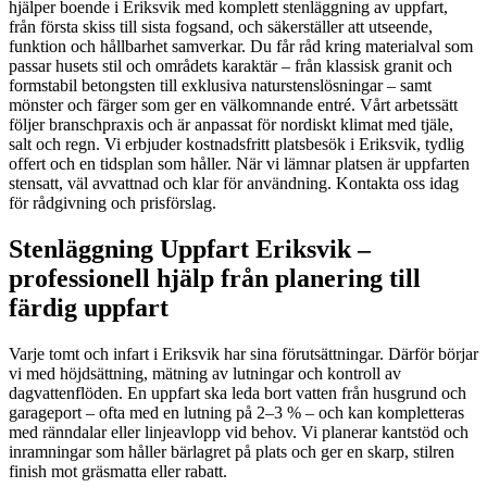
hjälper boende i Eriksvik med komplett stenläggning av uppfart,
från första skiss till sista fogsand, och säkerställer att utseende,
funktion och hållbarhet samverkar. Du får råd kring materialval som
passar husets stil och områdets karaktär – från klassisk granit och
formstabil betongsten till exklusiva naturstenslösningar – samt
mönster och färger som ger en välkomnande entré. Vårt arbetssätt
följer branschpraxis och är anpassat för nordiskt klimat med tjäle,
salt och regn. Vi erbjuder kostnadsfritt platsbesök i Eriksvik, tydlig
offert och en tidsplan som håller. När vi lämnar platsen är uppfarten
stensatt, väl avvattnad och klar för användning. Kontakta oss idag
för rådgivning och prisförslag.
Stenläggning Uppfart Eriksvik –
professionell hjälp från planering till
färdig uppfart
Varje tomt och infart i Eriksvik har sina förutsättningar. Därför börjar
vi med höjdsättning, mätning av lutningar och kontroll av
dagvattenflöden. En uppfart ska leda bort vatten från husgrund och
garageport – ofta med en lutning på 2–3 % – och kan kompletteras
med ränndalar eller linjeavlopp vid behov. Vi planerar kantstöd och
inramningar som håller bärlagret på plats och ger en skarp, stilren
finish mot gräsmatta eller rabatt.