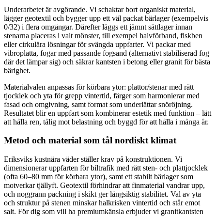
Underarbetet är avgörande. Vi schaktar bort organiskt material,
lägger geotextil och bygger upp ett väl packat bärlager (exempelvis
0/32) i flera omgångar. Därefter läggs ett jämnt sättlager innan
stenarna placeras i valt mönster, till exempel halvförband, fiskben
eller cirkulära lösningar för svängda uppfarter. Vi packar med
vibroplatta, fogar med passande fogsand (alternativt stabiliserad fog
där det lämpar sig) och säkrar kantsten i betong eller granit för bästa
bärighet.
Materialvalen anpassas för körbara ytor: plattor/stenar med rätt
tjocklek och yta för grepp vintertid, färger som harmonierar med
fasad och omgivning, samt format som underlättar snöröjning.
Resultatet blir en uppfart som kombinerar estetik med funktion – lätt
att hålla ren, tålig mot belastning och byggd för att hålla i många år.
Metod och material som tål nordiskt klimat
Eriksviks kustnära väder ställer krav på konstruktionen. Vi
dimensionerar uppfarten för biltrafik med rätt sten- och plattjocklek
(ofta 60–80 mm för körbara ytor), samt ett stabilt bärlager som
motverkar tjällyft. Geotextil förhindrar att finmaterial vandrar upp,
och noggrann packning i skikt ger långsiktig stabilitet. Val av yta
och struktur på stenen minskar halkrisken vintertid och står emot
salt. För dig som vill ha premiumkänsla erbjuder vi granitkantsten