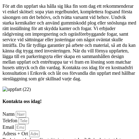
För att din uppfart ska hålla sig lika fin som dag ett rekommenderar
vi enkel skötsel: sopa ytan regelbundet, komplettera fogsand första
säsongen om det behövs, och tvätta varsamt vid behov. Undvik
starka kemikalier och använd gummiskodd plog eller snöslunga med
rätt inställning för att skydda kanter och fogar. Vi erbjuder
rådgivning om impregnering och ogräsförebyggande fogar, samt
service vid sättningar eller justeringar om något oväntat skulle
inträffa. Du får tydliga garantier på arbete och material, så att du kan
känna dig trygg med investeringen. När du vill förnya uppfarten,
lägga till en parkeringsyta eller skapa en sammanhållen design
mellan uppfart och entrétrappa tar vi fram en lösning som matchar
husets uttryck och din vardag. Kontakta oss idag för en kostnadsfri
konsultation i Eriksvik och låt oss förvandla din uppfart med hållbar
stenläggning som gör skillnad varje dag.
Kontakta oss idag!
Namn
Telefon
Email
Adress + Ort