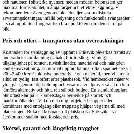
och natursten i slitstarka nyanser, medan modern betongsten ger
maximal formstabilitet, många färger och effektiv läggning. Vi
rekommenderar även genomtänkta detaljer – som diskreta
avvattningslösningar, infälld belysning och funktionella svängradier
– så att uppfarten fungerar lika bra i praktiken som den ser ut på
bild.
Pris och offert – transparens utan överraskningar
Kostnaden för stenläggning av uppfart i Eriksvik påverkas främst av
underarbetets omfattning (schakt, bortforsling, fyllning),
tillgänglighet på tomten, nivåskillnader, materialval och mängden
kantsten/avvattning. En normal uppfart hamnar ofta i spannet cirka 1
200–2 400 kr/m² inklusive underarbete och material, men vi lämnar
alltid en tydlig, fast offert efter platsbesök. Vid hembesöket mäter vi
ytor, går igenom höjdsättning och visar materialprover så att du kan
jämföra alternativ och hitta rätt stil och budget. En standarduppfart
blir oftast klar på 3–7 arbetsdagar beroende på storlek och
markförhållanden. Vill du dela upp projektet i etapper eller
kombinera med entrégång eller trappsteg hjälper vi gärna till med
planeringen. Boka ett kostnadsfritt platsbesök i Eriksvik – vi
återkommer snabbt med förslag och pris.
Skötsel, garanti och långsiktig trygghet