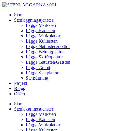
Skip
to
Start
content
Stenläggningstjänster
Lägga Marksten
Lägga Kantsten
Lägga Markplattor
Lägga Kullersten
Lägga Naturstensplattor
Lägga Betongplattor
Lägga Skifferplattor
Lägga Gatusten/Gatsten
Lägga Granit
Lägga Stenplattor
Stensättning
Projekt
Blogg
Offert
Start
Stenläggningstjänster
Lägga Marksten
Lägga Kantsten
Lägga Markplattor
Lägga Kullersten