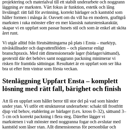
projektering och materialval till ett stabilt underarbete och noggrann
läggning av marksten. Vårt fokus är funktion, estetik och lång
livslängd: rätt fall för avrinning, korrekt bärlager och kantstöd som
håller formen i många år. Oavsett om du vill ha en modern, grafitgrå
marksten i raka mönster eller en mer klassisk naturstenskaraktär,
skapar vi en uppfart som passar husets stil och som är enkel att sköta
året runt.
Vi utgår alltid från förutsättningarna på plats i Ensta – marktyp,
nivåskillnader och dagvattenflöden – och planerar enligt
branschpraxis. Med rätt dimensionerade lager (bärlager/sättsand),
geotextil där det behövs samt noggrann packning minimerar vi
risken för framtida sättningar. Resultatet är en uppfart som ser lika
bra ut efter fem vintrar som första veckan.
Stenläggning Uppfart Ensta – komplett
lösning med rätt fall, bärighet och finish
Att få en uppfart som håller beror till stor del på vad som händer
under ytan. Vi utför ett strukturerat underarbete: schakt till frostfritt
djup vid behov, etablering av bärlager (t.ex. kross 0–32), sättsand 3–
5 cm och korrekt packning i flera steg. Därefter lägger vi
markstenen i valt mönster med noggranna fogar och avslutar med
kantstöd som låser ytan. Allt dimensioneras för personbilar och