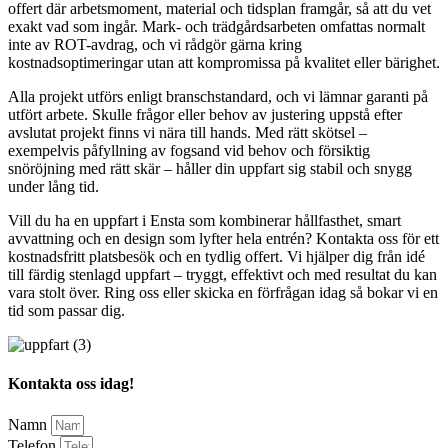
offert där arbetsmoment, material och tidsplan framgår, så att du vet
exakt vad som ingår. Mark- och trädgårdsarbeten omfattas normalt
inte av ROT-avdrag, och vi rådgör gärna kring
kostnadsoptimeringar utan att kompromissa på kvalitet eller bärighet.
Alla projekt utförs enligt branschstandard, och vi lämnar garanti på
utfört arbete. Skulle frågor eller behov av justering uppstå efter
avslutat projekt finns vi nära till hands. Med rätt skötsel –
exempelvis påfyllning av fogsand vid behov och försiktig
snöröjning med rätt skär – håller din uppfart sig stabil och snygg
under lång tid.
Vill du ha en uppfart i Ensta som kombinerar hållfasthet, smart
avvattning och en design som lyfter hela entrén? Kontakta oss för ett
kostnadsfritt platsbesök och en tydlig offert. Vi hjälper dig från idé
till färdig stenlagd uppfart – tryggt, effektivt och med resultat du kan
vara stolt över. Ring oss eller skicka en förfrågan idag så bokar vi en
tid som passar dig.
Kontakta oss idag!
Namn
Telefon