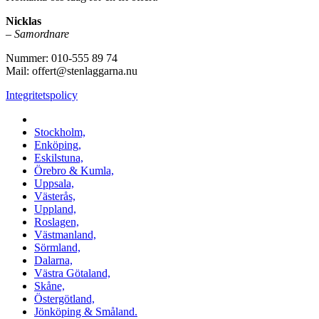
Nicklas
–
Samordnare
Nummer: 010-555 89 74
Mail: offert@stenlaggarna.nu
Integritetspolicy
Vi utför Stenläggning i b.la:
Stockholm,
Enköping,
Eskilstuna,
Örebro & Kumla,
Uppsala,
Västerås,
Uppland,
Roslagen,
Västmanland,
Sörmland,
Dalarna,
Västra Götaland,
Skåne,
Östergötland,
Jönköping & Småland.