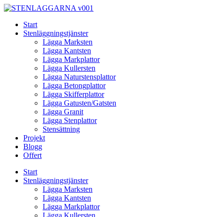
Skip
to
Start
content
Stenläggningstjänster
Lägga Marksten
Lägga Kantsten
Lägga Markplattor
Lägga Kullersten
Lägga Naturstensplattor
Lägga Betongplattor
Lägga Skifferplattor
Lägga Gatusten/Gatsten
Lägga Granit
Lägga Stenplattor
Stensättning
Projekt
Blogg
Offert
Start
Stenläggningstjänster
Lägga Marksten
Lägga Kantsten
Lägga Markplattor
Lägga Kullersten