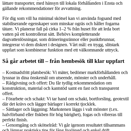
lättare transporter, med hänsyn till lokala förhållanden i Ensta och
gällande rekommendationer för avvattning.
För dig som vill ha minimal skötsel kan vi använda fogsand med
stabiliserande egenskaper som minskar ogräs och håller fogarna
tätare. Vi planerar fall på cirka 1–2 % från huset för att leda bort
vatten på ett kontrollerat sätt. Behövs kompletterande
dagvattenlösningar, som dräneringsrännor eller punktbrunnar,
integrerar vi dem diskret i designen. Vårt mål: en trygg, slitstark
uppfart som kombinerar funktion med ett välkomnande uttryck.
Så går arbetet till – från hembesök till klar uppfart
– Kostnadsfritt platsbesök: Vi mäter, bedömer markförhållanden och
lyssnar in dina önskemål om utseende, mönster och underhåll.
– Rådgivning och offert: Du får tydlig rekommendation om
konstruktion, material och kantstöd samt en fast och transparent
offert.
– Förarbete och schakt: Vi tar hand om schakt, bortforsling, geotextil
där det krävs och lägger bärlager i korrekt tjocklek.
– Sättlager och läggning: Markstenen läggs i valt mönster (t.ex.
halvförband eller fiskben för hög bärighet), fogas och vibreras till
perfekt finish.
– Genomgång och skötselråd: Vi går igenom resultatet tillsammans
och lämnar praktiska tips för lång livslängd och enkel drift.