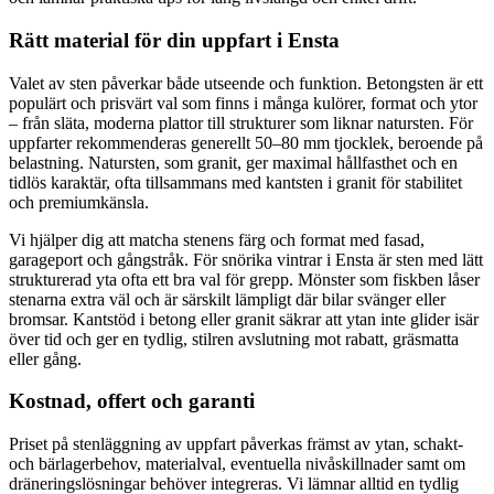
Rätt material för din uppfart i Ensta
Valet av sten påverkar både utseende och funktion. Betongsten är ett
populärt och prisvärt val som finns i många kulörer, format och ytor
– från släta, moderna plattor till strukturer som liknar natursten. För
uppfarter rekommenderas generellt 50–80 mm tjocklek, beroende på
belastning. Natursten, som granit, ger maximal hållfasthet och en
tidlös karaktär, ofta tillsammans med kantsten i granit för stabilitet
och premiumkänsla.
Vi hjälper dig att matcha stenens färg och format med fasad,
garageport och gångstråk. För snörika vintrar i Ensta är sten med lätt
strukturerad yta ofta ett bra val för grepp. Mönster som fiskben låser
stenarna extra väl och är särskilt lämpligt där bilar svänger eller
bromsar. Kantstöd i betong eller granit säkrar att ytan inte glider isär
över tid och ger en tydlig, stilren avslutning mot rabatt, gräsmatta
eller gång.
Kostnad, offert och garanti
Priset på stenläggning av uppfart påverkas främst av ytan, schakt-
och bärlagerbehov, materialval, eventuella nivåskillnader samt om
dräneringslösningar behöver integreras. Vi lämnar alltid en tydlig