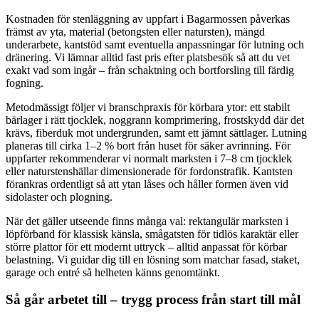
Kostnaden för stenläggning av uppfart i Bagarmossen påverkas
främst av yta, material (betongsten eller natursten), mängd
underarbete, kantstöd samt eventuella anpassningar för lutning och
dränering. Vi lämnar alltid fast pris efter platsbesök så att du vet
exakt vad som ingår – från schaktning och bortforsling till färdig
fogning.
Metodmässigt följer vi branschpraxis för körbara ytor: ett stabilt
bärlager i rätt tjocklek, noggrann komprimering, frostskydd där det
krävs, fiberduk mot undergrunden, samt ett jämnt sättlager. Lutning
planeras till cirka 1–2 % bort från huset för säker avrinning. För
uppfarter rekommenderar vi normalt marksten i 7–8 cm tjocklek
eller naturstenshällar dimensionerade för fordonstrafik. Kantsten
förankras ordentligt så att ytan låses och håller formen även vid
sidolaster och plogning.
När det gäller utseende finns många val: rektangulär marksten i
löpförband för klassisk känsla, smågatsten för tidlös karaktär eller
större plattor för ett modernt uttryck – alltid anpassat för körbar
belastning. Vi guidar dig till en lösning som matchar fasad, staket,
garage och entré så helheten känns genomtänkt.
Så går arbetet till – trygg process från start till mål