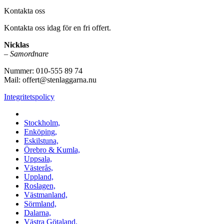
Kontakta oss
Kontakta oss idag för en fri offert.
Nicklas
–
Samordnare
Nummer: 010-555 89 74
Mail: offert@stenlaggarna.nu
Integritetspolicy
Vi utför Stenläggning i b.la:
Stockholm,
Enköping,
Eskilstuna,
Örebro & Kumla,
Uppsala,
Västerås,
Uppland,
Roslagen,
Västmanland,
Sörmland,
Dalarna,
Västra Götaland,