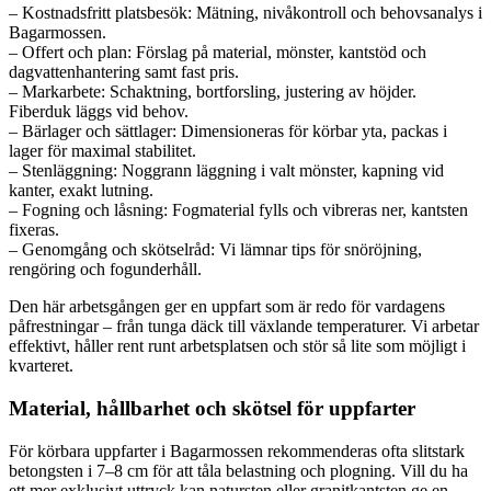
– Kostnadsfritt platsbesök: Mätning, nivåkontroll och behovsanalys i
Bagarmossen.
– Offert och plan: Förslag på material, mönster, kantstöd och
dagvattenhantering samt fast pris.
– Markarbete: Schaktning, bortforsling, justering av höjder.
Fiberduk läggs vid behov.
– Bärlager och sättlager: Dimensioneras för körbar yta, packas i
lager för maximal stabilitet.
– Stenläggning: Noggrann läggning i valt mönster, kapning vid
kanter, exakt lutning.
– Fogning och låsning: Fogmaterial fylls och vibreras ner, kantsten
fixeras.
– Genomgång och skötselråd: Vi lämnar tips för snöröjning,
rengöring och fogunderhåll.
Den här arbetsgången ger en uppfart som är redo för vardagens
påfrestningar – från tunga däck till växlande temperaturer. Vi arbetar
effektivt, håller rent runt arbetsplatsen och stör så lite som möjligt i
kvarteret.
Material, hållbarhet och skötsel för uppfarter
För körbara uppfarter i Bagarmossen rekommenderas ofta slitstark
betongsten i 7–8 cm för att tåla belastning och plogning. Vill du ha
ett mer exklusivt uttryck kan natursten eller granitkantsten ge en