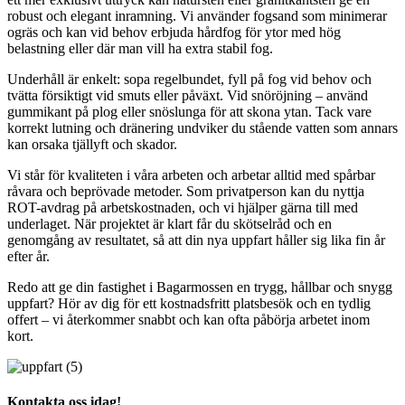
robust och elegant inramning. Vi använder fogsand som minimerar
ogräs och kan vid behov erbjuda hårdfog för ytor med hög
belastning eller där man vill ha extra stabil fog.
Underhåll är enkelt: sopa regelbundet, fyll på fog vid behov och
tvätta försiktigt vid smuts eller påväxt. Vid snöröjning – använd
gummikant på plog eller snöslunga för att skona ytan. Tack vare
korrekt lutning och dränering undviker du stående vatten som annars
kan orsaka tjällyft och skador.
Vi står för kvaliteten i våra arbeten och arbetar alltid med spårbar
råvara och beprövade metoder. Som privatperson kan du nyttja
ROT-avdrag på arbetskostnaden, och vi hjälper gärna till med
underlaget. När projektet är klart får du skötselråd och en
genomgång av resultatet, så att din nya uppfart håller sig lika fin år
efter år.
Redo att ge din fastighet i Bagarmossen en trygg, hållbar och snygg
uppfart? Hör av dig för ett kostnadsfritt platsbesök och en tydlig
offert – vi återkommer snabbt och kan ofta påbörja arbetet inom
kort.
Kontakta oss idag!