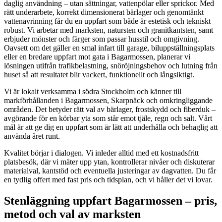
daglig användning – utan sättningar, vattenpölar eller sprickor. Med
rätt underarbete, korrekt dimensionerat bärlager och genomtänkt
vattenavrinning får du en uppfart som både är estetisk och tekniskt
robust. Vi arbetar med marksten, natursten och granitkantsten, samt
erbjuder mönster och färger som passar husstil och omgivning.
Oavsett om det gäller en smal infart till garage, biluppställningsplats
eller en bredare uppfart mot gata i Bagarmossen, planerar vi
lösningen utifrån trafikbelastning, snöröjningsbehov och lutning från
huset så att resultatet blir vackert, funktionellt och långsiktigt.
Vi är lokalt verksamma i södra Stockholm och känner till
markförhållanden i Bagarmossen, Skarpnäck och omkringliggande
områden. Det betyder rätt val av bärlager, frostskydd och fiberduk –
avgörande för en körbar yta som står emot tjäle, regn och salt. Vårt
mål är att ge dig en uppfart som är lätt att underhålla och behaglig att
använda året runt.
Kvalitet börjar i dialogen. Vi inleder alltid med ett kostnadsfritt
platsbesök, där vi mäter upp ytan, kontrollerar nivåer och diskuterar
materialval, kantstöd och eventuella justeringar av dagvatten. Du får
en tydlig offert med fast pris och tidsplan, och vi håller det vi lovar.
Stenläggning uppfart Bagarmossen – pris,
metod och val av marksten