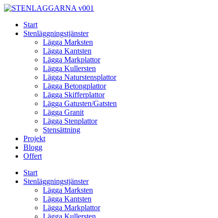
Skip
to
Start
content
Stenläggningstjänster
Lägga Marksten
Lägga Kantsten
Lägga Markplattor
Lägga Kullersten
Lägga Naturstensplattor
Lägga Betongplattor
Lägga Skifferplattor
Lägga Gatusten/Gatsten
Lägga Granit
Lägga Stenplattor
Stensättning
Projekt
Blogg
Offert
Start
Stenläggningstjänster
Lägga Marksten
Lägga Kantsten
Lägga Markplattor
Lägga Kullersten