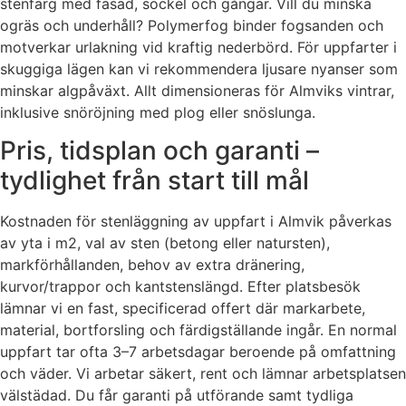
stenfärg med fasad, sockel och gångar. Vill du minska
ogräs och underhåll? Polymerfog binder fogsanden och
motverkar urlakning vid kraftig nederbörd. För uppfarter i
skuggiga lägen kan vi rekommendera ljusare nyanser som
minskar algpåväxt. Allt dimensioneras för Almviks vintrar,
inklusive snöröjning med plog eller snöslunga.
Pris, tidsplan och garanti –
tydlighet från start till mål
Kostnaden för stenläggning av uppfart i Almvik påverkas
av yta i m2, val av sten (betong eller natursten),
markförhållanden, behov av extra dränering,
kurvor/trappor och kantstenslängd. Efter platsbesök
lämnar vi en fast, specificerad offert där markarbete,
material, bortforsling och färdigställande ingår. En normal
uppfart tar ofta 3–7 arbetsdagar beroende på omfattning
och väder. Vi arbetar säkert, rent och lämnar arbetsplatsen
välstädad. Du får garanti på utförande samt tydliga