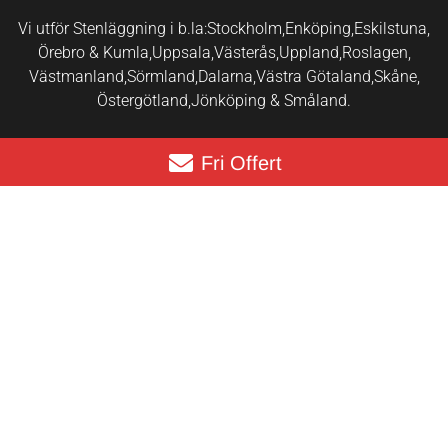
Vi utför Stenläggning i b.la:
Stockholm,
Enköping,
Eskilstuna,
Örebro & Kumla,
Uppsala,
Västerås,
Uppland,
Roslagen,
Västmanland,
Sörmland,
Dalarna,
Västra Götaland,
Skåne,
Östergötland,
Jönköping & Småland.
Fri Offert