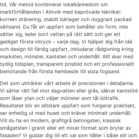
tid. Vår metod kombinerar lokalkännedom om
markförhållanden i Almvik med beprövade tekniker:
korrekt dränering, stabilt bärlager och noggrant packad
sättsand. Du får en uppfart som behåller sin form, inte
sätter sig, leder bort vatten på rätt sätt och ger ett
gediget första intryck – varje dag. Vi hjälper dig från idé
och design till färdig uppfart, inkluderat rådgivning kring
marksten, mönster, kantsten och underhåll. Allt sker med
tydlig tidsplan, transparent prisbild och ett professionellt
bemötande från första hembesök till sista fogsand.
Det som utmärker vårt arbete är precisionen i detaljerna.
Vi sätter rätt fall mot dagvatten eller gräs, säkrar kantstöd
som låser ytan och väljer mönster som tål biltrafik.
Resultatet blir en slitstark uppfart som fungerar praktiskt,
ser enhetlig ut med huset och kräver minimalt underhåll.
Vill du ha en modern, grafitgrå betongsten, klassisk
smågatsten i granit eller ett mixat format som bryter av
fasaden? Vi guidar dig till ett val som håller i både stil och