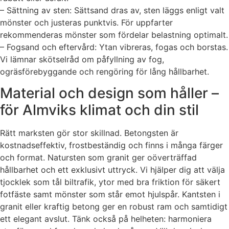
– Sättning av sten: Sättsand dras av, sten läggs enligt valt
mönster och justeras punktvis. För uppfarter
rekommenderas mönster som fördelar belastning optimalt.
– Fogsand och eftervård: Ytan vibreras, fogas och borstas.
Vi lämnar skötselråd om påfyllning av fog,
ogräsförebyggande och rengöring för lång hållbarhet.
Material och design som håller –
för Almviks klimat och din stil
Rätt marksten gör stor skillnad. Betongsten är
kostnadseffektiv, frostbeständig och finns i många färger
och format. Natursten som granit ger oöverträffad
hållbarhet och ett exklusivt uttryck. Vi hjälper dig att välja
tjocklek som tål biltrafik, ytor med bra friktion för säkert
fotfäste samt mönster som står emot hjulspår. Kantsten i
granit eller kraftig betong ger en robust ram och samtidigt
ett elegant avslut. Tänk också på helheten: harmoniera