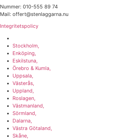
Nummer: 010-555 89 74
Mail: offert@stenlaggarna.nu
Integritetspolicy
Vi utför Stenläggning i b.la:
Stockholm,
Enköping,
Eskilstuna,
Örebro & Kumla,
Uppsala,
Västerås,
Uppland,
Roslagen,
Västmanland,
Sörmland,
Dalarna,
Västra Götaland,
Skåne,