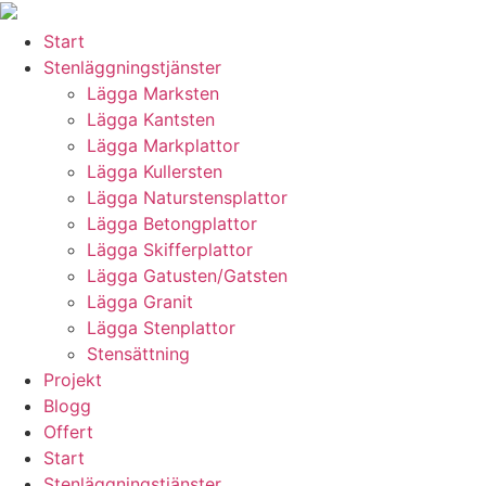
Skip
to
Start
content
Stenläggningstjänster
Lägga Marksten
Lägga Kantsten
Lägga Markplattor
Lägga Kullersten
Lägga Naturstensplattor
Lägga Betongplattor
Lägga Skifferplattor
Lägga Gatusten/Gatsten
Lägga Granit
Lägga Stenplattor
Stensättning
Projekt
Blogg
Offert
Start
Stenläggningstjänster