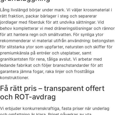
Lång livslängd börjar under mark. Vi väljer krossmaterial i
rätt fraktion, packar bärlager i steg och separerar
jordlager med fiberduk för att undvika sättningar. Vid
behov kompletterar vi med dräneringslösningar och rännor
för att hantera regn och smältvatten. För synliga ytor
rekommenderar vi material utifrån användning: betongsten
för slitstarka ytor som uppfarter, natursten och skiffer för
premiumkänsla på entréer och uteplatser, samt
granitkantsten för rena, tåliga avslut. Vi arbetar med
ledande fabrikat och följer branschstandarder för att
garantera jämna fogar, raka linjer och frosttåliga
konstruktioner.
Få rätt pris – transparent offert
och ROT-avdrag
Vi erbjuder konkurrenskraftiga, fasta priser när underlag
och omfattning är klara. Priset påverkas av yta,