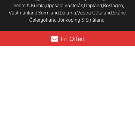
Örebro & Kumla,
Uppsala,
Västerås,
Uppland,
Roslagen,
Västmanland,
Sörmland,
Dalarna,
Västra Götaland,
Skåne,
Östergötland,
Jönköping & Småland.
Fri Offert