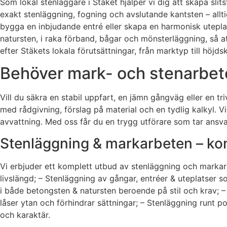
Som lokal stenläggare i Stäket hjälper vi dig att skapa slits
exakt stenläggning, fogning och avslutande kantsten – allti
bygga en inbjudande entré eller skapa en harmonisk utepla
natursten, i raka förband, bågar och mönsterläggning, så at
efter Stäkets lokala förutsättningar, från marktyp till höjds
Behöver mark- och stenarbete 
Vill du säkra en stabil uppfart, en jämn gångväg eller en t
med rådgivning, förslag på material och en tydlig kalkyl. V
avvattning. Med oss får du en trygg utförare som tar ansvar
Stenläggning & markarbeten – komp
Vi erbjuder ett komplett utbud av stenläggning och markarbe
livslängd; – Stenläggning av gångar, entréer & uteplatser 
i både betongsten & natursten beroende på stil och krav; – 
låser ytan och förhindrar sättningar; – Stenläggning runt 
och karaktär.