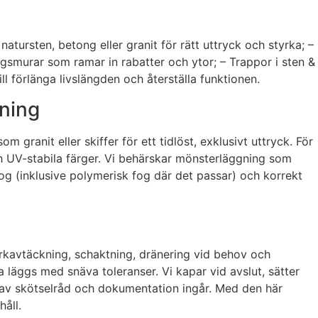
tursten, betong eller granit för rätt uttryck och styrka; –
smurar som ramar in rabatter och ytor; – Trappor i sten &
ll förlänga livslängden och återställa funktionen.
gning
 granit eller skiffer för ett tidlöst, exklusivt uttryck. För
ch UV-stabila färger. Vi behärskar mönsterläggning som
g (inklusive polymerisk fog där det passar) och korrekt
arkavtäckning, schaktning, dränering vid behov och
 läggs med snäva toleranser. Vi kapar vid avslut, sätter
g av skötselråd och dokumentation ingår. Med den här
åll.