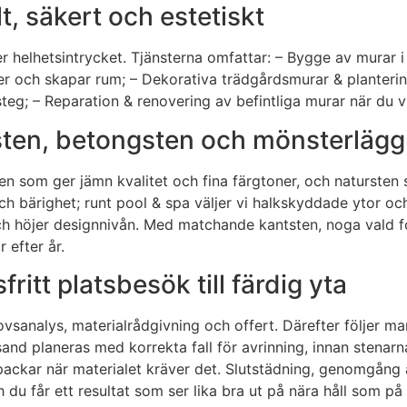
t, säkert och estetiskt
helhetsintrycket. Tjänsterna omfattar: – Bygge av murar i na
 och skapar rum; – Dekorativa trädgårdsmurar & plantering
teg; – Reparation & renovering av befintliga murar när du vi
tursten, betongsten och mönsterläg
en som ger jämn kvalitet och fina färgtoner, och natursten som
och bärighet; runt pool & spa väljer vi halkskyddade ytor o
h höjer designnivån. Med matchande kantsten, noga vald fo
 efter år.
itt platsbesök till färdig yta
vsanalys, materialrådgivning och offert. Därefter följer m
nd planeras med korrekta fall för avrinning, innan stenarna
nspackar när materialet kräver det. Slutstädning, genomgån
u får ett resultat som ser lika bra ut på nära håll som på h