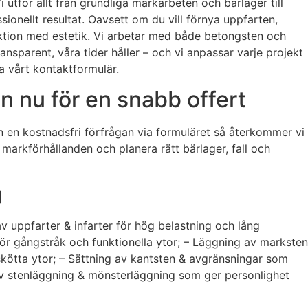
i utför allt från grundliga markarbeten och bärlager till
ionellt resultat. Oavsett om du vill förnya uppfarten,
ktion med estetik. Vi arbetar med både betongsten och
nsparent, våra tider håller – och vi anpassar varje projekt
ia vårt kontaktformulär.
n nu för en snabb offert
in en kostnadsfri förfrågan via formuläret så återkommer vi
markförhållanden och planera rätt bärlager, fall och
g
v uppfarter & infarter för hög belastning och lång
för gångstråk och funktionella ytor; – Läggning av marksten
tskötta ytor; – Sättning av kantsten & avgränsningar som
tiv stenläggning & mönsterläggning som ger personlighet