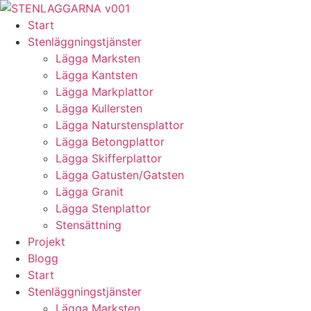
Skip
to
Start
content
Stenläggningstjänster
Lägga Marksten
Lägga Kantsten
Lägga Markplattor
Lägga Kullersten
Lägga Naturstensplattor
Lägga Betongplattor
Lägga Skifferplattor
Lägga Gatusten/Gatsten
Lägga Granit
Lägga Stenplattor
Stensättning
Projekt
Blogg
Start
Stenläggningstjänster
Lägga Marksten