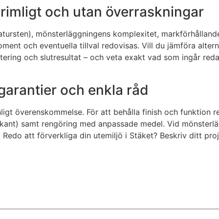
t, rimligt och utan överraskningar
tursten), mönsterläggningens komplexitet, markförhållanden,
ment och eventuella tillval redovisas. Vill du jämföra alternat
tering och slutresultat – och veta exakt vad som ingår redan
 garantier och enkla råd
enligt överenskommelse. För att behålla finish och funktion
stålkant) samt rengöring med anpassade medel. Vid mönsterl
Redo att förverkliga din utemiljö i Stäket? Beskriv ditt proj