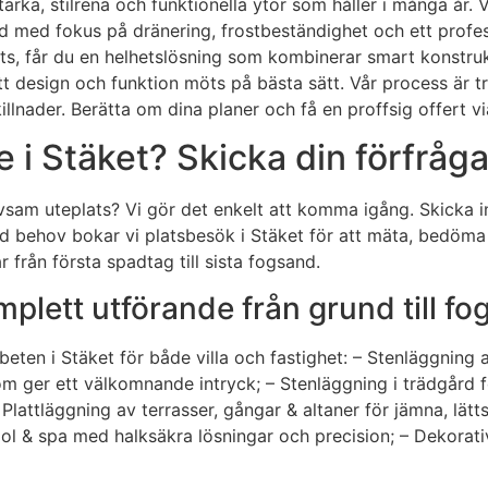
tarka, stilrena och funktionella ytor som håller i många år. V
d med fokus på dränering, frostbeständighet och ett profess
ts, får du en helhetslösning som kombinerar smart konstru
t design och funktion möts på bästa sätt. Vår process är tra
killnader. Berätta om dina planer och få en proffsig offert v
i Stäket? Skicka din förfråga
rivsam uteplats? Vi gör det enkelt att komma igång. Skicka 
id behov bokar vi platsbesök i Stäket för att mäta, bedöma 
 från första spadtag till sista fogsand.
lett utförande från grund till fo
ten i Stäket för både villa och fastighet: – Stenläggning a
som ger ett välkomnande intryck; – Stenläggning i trädgård 
Plattläggning av terrasser, gångar & altaner för jämna, lät
pool & spa med halksäkra lösningar och precision; – Dekora