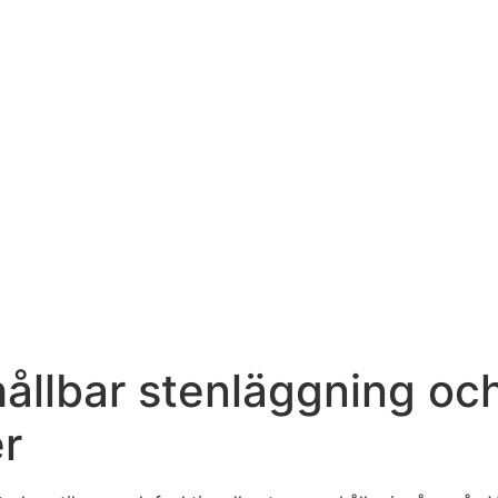
hållbar stenläggning oc
er