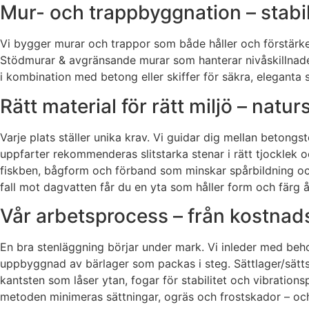
Mur- och trappbyggnation – stabil
Vi bygger murar och trappor som både håller och förstärker 
Stödmurar & avgränsande murar som hanterar nivåskillnader
i kombination med betong eller skiffer för säkra, eleganta s
Rätt material för rätt miljö – na
Varje plats ställer unika krav. Vi guidar dig mellan betongst
uppfarter rekommenderas slitstarka stenar i rätt tjocklek 
fiskben, bågform och förband som minskar spårbildning oc
fall mot dagvatten får du en yta som håller form och färg år
Vår arbetsprocess – från kostnadsfr
En bra stenläggning börjar under mark. Vi inleder med beho
uppbyggnad av bärlager som packas i steg. Sättlager/sättsa
kantsten som låser ytan, fogar för stabilitet och vibratio
metoden minimeras sättningar, ogräs och frostskador – och d