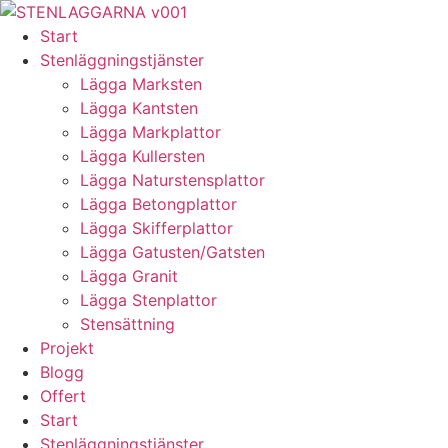
Skip
to
Start
content
Stenläggningstjänster
Lägga Marksten
Lägga Kantsten
Lägga Markplattor
Lägga Kullersten
Lägga Naturstensplattor
Lägga Betongplattor
Lägga Skifferplattor
Lägga Gatusten/Gatsten
Lägga Granit
Lägga Stenplattor
Stensättning
Projekt
Blogg
Offert
Start
Stenläggningstjänster