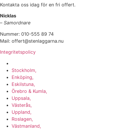
Kontakta oss idag för en fri offert.
Nicklas
–
Samordnare
Nummer: 010-555 89 74
Mail: offert@stenlaggarna.nu
Integritetspolicy
Vi utför Stenläggning i b.la:
Stockholm,
Enköping,
Eskilstuna,
Örebro & Kumla,
Uppsala,
Västerås,
Uppland,
Roslagen,
Västmanland,